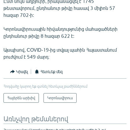
Ըստ նույն աղբյուրի, իրականացվել է 1745
English
թեստավորում, ընդհանուր թիվը հասավ 3 միլիոն 57
հազար 702-ի:
Русский
Կորոնավիրուսային հիվանդությունից մահացածների
ՀԵՏԵՎԵՔ ՄԵԶ
ընդհանուր թիվը 8 հազար 622 է:
Այսպիսով, COVID-19-ից տվյալ պահին Հայաստանում
բուժվում է 549 մարդ։
«Ազատության» բոլոր կայքերը
Կիսվել
Հետևեք մեզ
Հոդվածը կարող եք գտնել հետևյալ բաժիններում
Հայերեն արխիվ
Կորոնավիրուս
Առնչվող թեմաներով