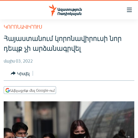
Մատչելիության
հղումներ
Անցնել
ԿՈՐՈՆԱՎԻՐՈՒՍ
հիմնական
ԱԶԱՏՈՒԹՅՈՒՆ TV
Հայաստանում կորոնավիրուսի նոր
բովանդակությանը
ՀԱՅԱՍՏԱՆ
Անցնել
դեպք չի արձանագրվել
հիմնական
ՔԱՂԱՔԱԿԱՆ
մենյուին
մայիս 03, 2022
ԸՆՏՐՈՒԹՅՈՒՆՆԵՐ 2026
Որոնում
Կիսվել
ԻՐԱՎՈՒՆՔ
ՀԱՍԱՐԱԿՈՒԹՅՈՒՆ
Ավելացրեք մեզ Google-ում
ՏՆՏԵՍՈՒԹՅՈՒՆ
ՂԱՐԱԲԱՂ
ՊԱՏԵՐԱԶՄԻ 6 ՇԱԲԱԹՆԵՐԸ
ՏԱՐԱԾԱՇՐՋԱՆ