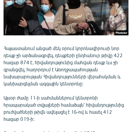
ՄԻՋԱԶԳԱՅԻՆ
ՄՇԱԿՈՒՅԹ
ՍՊՈՐՏ
ՄԵԿՆԱԲԱՆՈՒԹՅՈՒՆ
ՏՏ ԵՒ ԻՆՏԵՐՆԵՏ
Հայաստանում անցած մեկ օրում կորոնավիրուսի նոր
դեպք չի արձանագրվել, դեպքերի ընդհանուր թիվը 422
ԿՈՐՈՆԱՎԻՐՈՒՍ
հազար 874 է, հիվանդությունից մահվան դեպք ևս չի
ԱՐԽԻՎ
գրանցվել, հաղորդում է Առողջապահության
նախարարության Հիվանդությունների վերահսկման և
ՏԵՍԱՆՅՈՒԹԵՐ
կանխարգելման ազգային կենտրոնը:
ԲԱՆԱՎԵՃ
Այսօր ժամը 11-ի սահմաններում կենտրոնի
ՁԳՏԵԼՈՎ ԼԱՎԱԳՈՒՅՆԻՆ
հրապարակած տվյալների համաձայն՝ հիվանդությունից
ՓՈԴՔԱՍԹ
բուժվածների թիվն ավելացել է 16-ով և հասել 412
հազար 019-ի:
Հայերեն