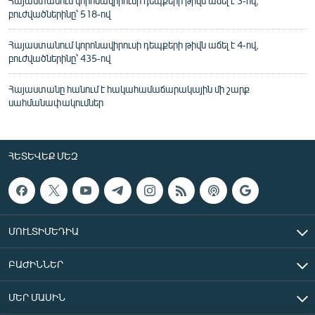
Հայաստանում կորոնավիրուսի դեպքերի թիվն աճել է 3-ով,
բուժվածներինը՝ 518-ով
Հայաստանում կորոնավիրուսի դեպքերի թիվն աճել է 4-ով,
բուժվածներինը՝ 435-ով
Հայաստանը հանում է հակահամաճարակային մի շարք
սահմանափակումներ
ՀԵՏԵՎԵՔ ՄԵԶ
ՄՈՒԼՏԻՄԵԴԻԱ
ԲԱԺԻՆՆԵՐ
ՄԵՐ ՄԱՍԻՆ