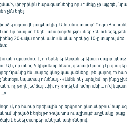
մամբ, փոքրիկին հարազատներից որևէ մեկը չի այցելել, նր
ր չեն եղել։
ը փորձել ազատվել աղջնակից։ Ամուսնու տատը՝ Ռոզա Հովհան
տունը խաղաղ է եղել, անախորժություններ չեն ունեցել, թե
որ իրենց 20-ամյա որդին ամուսնանա իրենից 10-ը տարով մեծ
հետ։
սյանը պատմում է, որ երեկ երեկոյան երեխայի մայրը պետք 
ւ։ Այն, որ տնից 5 կիլոմետր հեռու, գետափ կարող էր գնալ ե
ել։ Դրանից են տարեց կնոջ կասկածները, թե կարող էր հար
 նետելու նպատակ ունենալ. - «Ամեն ինչ արել եմ, որ ինքը չխ
 անի, ոչ թողել եմ ճաշ էփի, ոչ թողել եմ խմոր անի... ո՞վ կպա
..»
մոզում, որ հարսի երեխային իր երկրորդ ընտանիքում հարա
ակում սիրված է եղել թոթովախոս ու աշխույժ աղջնակը, բայց 
ճախ է ծեծել տարբեր աննշան առիթներով։