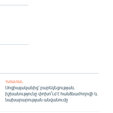
480p
720p
1080p
width
px
ՀԱՅԱՍՏԱՆ
Սոցիալականից՝ բարեկեցության.
իշխանությունը փոխո՞ւմ է հանձնաժողովի և
նախարարության անվանումը