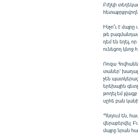
Բժշկի տեղեկաց
հետաքրքրվողնե
Ինչո՞ւ է մայր
թե բազմանդամ 
դեմ են եղել, 
ունեցող կնոջ 
Ռոզա Հովհաննի
տաներ՝ խաղալո
չեն պատկերացր
երեխային գետը
թողել եմ լվացք
սըհե բան կանի.
Պնդում են, հա
վերաբերվել։ Բ
մայրը նրան հա