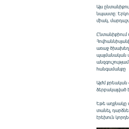
Այս ընտանիքո
նպաստը։ Երկո
միակ, մարդաշ
Ընտանիքիում 
Հովհաննիսյան
առաջ ծխախեղդ 
պայմանական ա
անզգուշությա
հանգամանքը
Այժմ քրեական
ձերբակալված է
Եթե աղջնակը 
տանել, դարձնել
էրեխուն կորդեգր