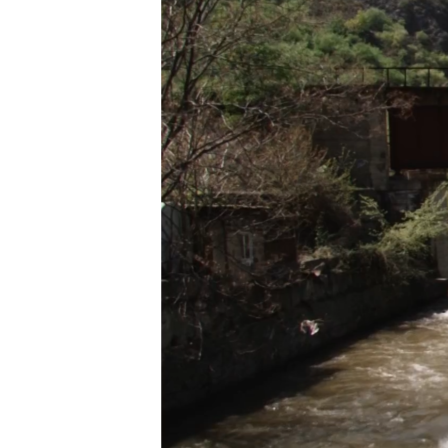
ՄԻՋԱԶԳԱՅԻՆ
ՄՇԱԿՈՒՅԹ
ՍՊՈՐՏ
ՄԵԿՆԱԲԱՆՈՒԹՅՈՒՆ
ՏՏ ԵՒ ԻՆՏԵՐՆԵՏ
ԿՈՐՈՆԱՎԻՐՈՒՍ
ԱՐԽԻՎ
ՏԵՍԱՆՅՈՒԹԵՐ
ԲԱՆԱՎԵՃ
ՁԳՏԵԼՈՎ ԼԱՎԱԳՈՒՅՆԻՆ
ՓՈԴՔԱՍԹ