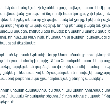
 մեկ ժամ անց կյանքի նշաններ ցույց տվեց», - ասում է Ժիրայ
մի վնասվածք չուներ. - «Ոնց որ մի հատ կուկլա, ջրի էրեսը հե
ետ եմ քցել, տեսա որ չի գալիս, մտել եմ ջուրը, էրեխին քաշե
ւյց տվել։ Գլխի վրա կախ գցելով, նորից բերանը բացել եմ, ջուր
ւ անգամ սղմեցի, էրեխեն ձեն հանեց։ Էդ պահին արդեն գրկել 
լով, որ ինչքան ջուր լինի, հնարավոր ա թափվի, բարձրացել ե
հասել եմ մեքենան»։
 փրկված երեխան Երևանի Սուրբ Աստվածամայր բուժկենտրոնո
ման բաժանմունքի վարիչ Աննա Չոբանյանն ասում է, որ ա
 ծառերը արգելակ են դարձել նրա փոքրիկ մարմնի համար. - «
ց ընկնելու հետևանքով կրծքավանդակի և որովայնի սալջարդ
ևանքով թոքերում կա ջրահեղձությանը բնորոշ պատկեր»։
րիկի վիճակը գնահատում են ծանր, այս պահի դրությամբ նր
ում։ Սակայն Չոբանյանը շեշտում է՝ դեռ պետք է սպասել ՝ Դե
ոքերում։