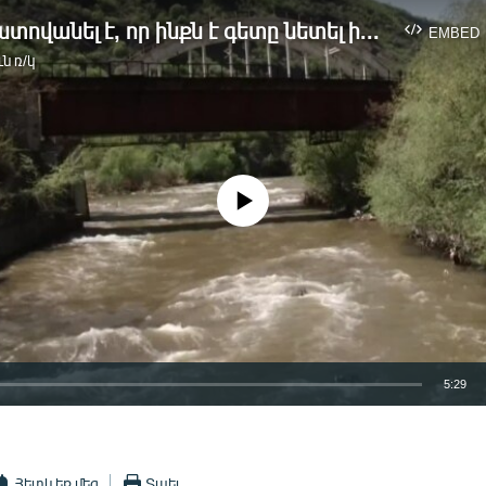
Մայրը խոստովանել է, որ ինքն է գետը նետել իր երկու տարեկան երեխային
EMBED
ն ռ/կ
No media source currently available
5:29
EMBED
Հետևեք մեզ
Տպել