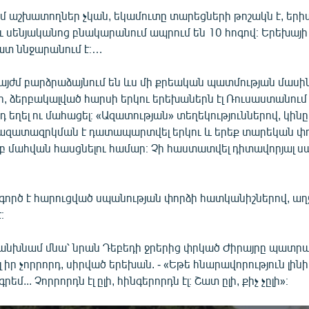
ւմ աշխատողներ չկան, եկամուտը տարեցների թոշակն է, եր
ւ սենյականոց բնակարանում ապրում են 10 հոգով։ Երեխայի
ատ ննջարանում է։…
այժմ բարձրաձայնում են ևս մի քրեական պատմության մասի
ի, ձերբակալված հարսի երկու երեխաներն էլ Ռուսաստանում
եղել ու մահացել։ «Ազատության» տեղեկություններով, կին
զատազրկման է դատապարտվել երկու և երեք տարեկան փ
մբ մահվան հասցնելու համար։ Չի հաստատվել դիտավորյալ ս
 գործ է հարուցված սպանության փորձի հատկանիշներով, աղ
։
անխնամ մնա՝ նրան Դեբեդի ջրերից փրկած Ժիրայրը պատրա
 իր չորրորդ, սիրված երեխան. - «Եթե հնարավորություն լինի 
եմ... Չորրորդն էլ ըլի, հինգերորդն էլ։ Շատ ըլի, քիչ չըլի»։