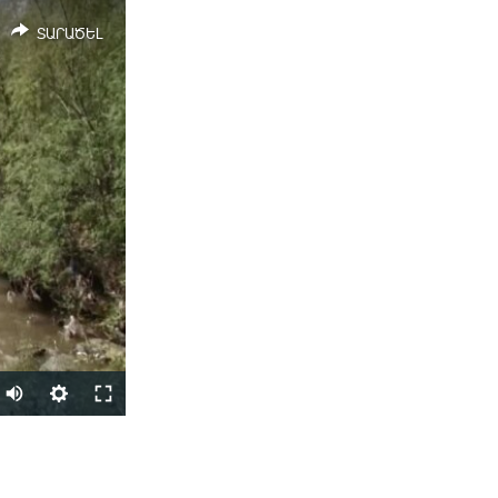
ՏԱՐԱԾԵԼ
Auto
240p
ՏԱՐԱԾԵԼ
360p