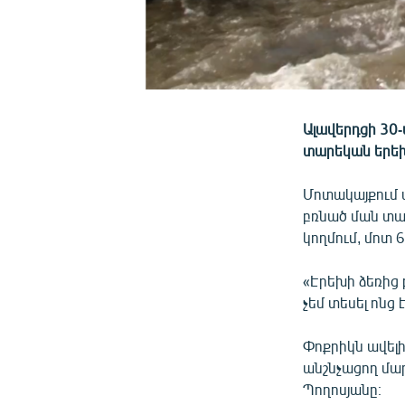
Ալավերդցի 30-
տարեկան երեխ
Մոտակայքում ա
բռնած ման տա
կողմում, մոտ 
«Էրեխի ձեռից 
չեմ տեսել ոնց 
Փոքրիկն ավելի
անշնչացող մար
Պողոսյանը։