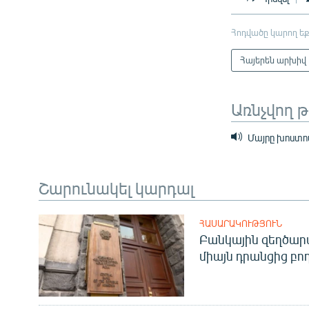
Հոդվածը կարող եք
Հայերեն արխիվ
Առնչվող 
Մայրը խոստովա
Շարունակել կարդալ
ՀԱՍԱՐԱԿՈՒԹՅՈՒՆ
Բանկային զեղծարա
միայն դրանցից բող