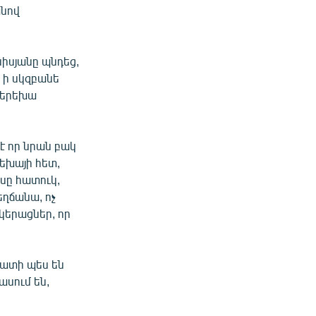
անով
նիսյանը պնդեց,
և ի սկզբանե
, երեխա
է որ նրան բակ
րեխայի հետ,
սը հատուկ,
եղճանա, ոչ
տկերացներ, որ
զատի պես են
ասում են,