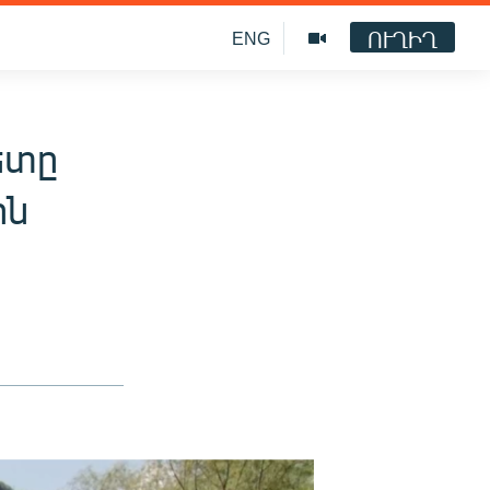
ՈՒՂԻՂ
ENG
ետը
ին