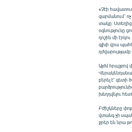
«Չէի հավատում,
զարմանում՝ ոչ 
տակը։ Ստեղից փ
օգնությունը ցո
դոշին մի էրկո
գլխի վրա պահե
դժվարությամբ 
Այժմ հրաշքով
Վերակենդանաց
բերել է՝ գետի
բարձրությունի
խեղդվելու հետ
Բժիշկները փոք
վտանգ չի սպան
ջրեր են նրա թ