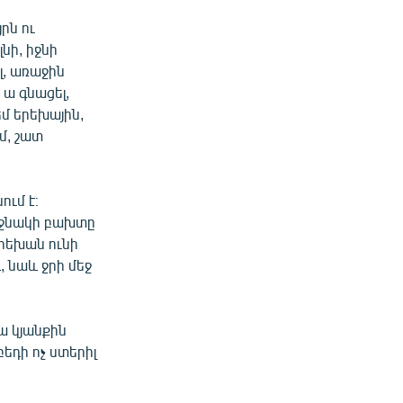
րն ու
լնի, իջնի
լ, առաջին
 ա գնացել,
եմ երեխային,
մ, շատ
ւմ է։
ղջնակի բախտը
Երեխան ունի
, նաև ջրի մեջ
ա կյանքին
բեդի ոչ ստերիլ