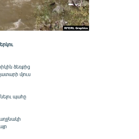
 երկու
րիկին ձեռքից
զատարի մյուս
կնելու պահը
կ աղջնակի
այր