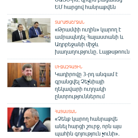
ԵՄ հարցով հանրաքվեն
ՏԱՐԱԾԱՇՐՋԱՆ
«Թրամփի ուղին» կարող է
ամրապնդել Հայաստանի և
Ադրբեջանի միջև
խաղաղությունը. Լայթսթոուն
ՄԻՋԱԶԳԱՅԻՆ
Կադիրովը 3-րդ անգամ է
գրանցվել Չեչնիայի
ղեկավարի ուղղակի
ընտրություններում
ՀԱՅԱՍՏԱՆ
«Չենք կարող հանրաքվե
անել հարցի շուրջ, որն այս
պահին գոյություն չունի»․