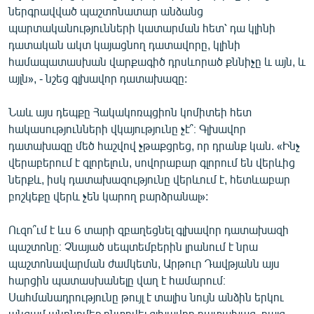
ներգրավված պաշտոնատար անձանց
պարտականությունների կատարման հետ՝ դա կլինի
դատական ակտ կայացնող դատավորը, կլինի
համապատասխան վարքագիծ դրսևորած քննիչը և այն, և
այլն», - նշեց գլխավոր դատախազը:
Նաև այս դեպքը Հակակոռպցիոն կոմիտեի հետ
հակասությունների վկայությունը չէ՞։ Գլխավոր
դատախազը մեծ հաշվով չթաքցրեց, որ դրանք կան. «Ինչ
վերաբերում է գլորելուն, սովորաբար գլորում են վերևից
ներքև, իսկ դատախազությունը վերևում է, հետևաբար
բոշկեքը վերև չեն կարող բարձրանալ»:
Ուզո՞ւմ է ևս 6 տարի զբաղեցնել գլխավոր դատախազի
պաշտոնը։ Չնայած սեպտեմբերին լրանում է նրա
պաշտոնավարման ժամկետն, Արթուր Դավթյանն այս
հարցին պատասխանելը վաղ է համարում։
Սահմանադրությունը թույլ է տալիս նույն անձին երկու
անգամ անընդմեջ ընտրվել գլխավոր դատախազ, բայց