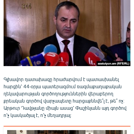
ՄԻՋԱԶԳԱՅԻՆ
ՄՇԱԿՈՒՅԹ
ՍՊՈՐՏ
ՄԵԿՆԱԲԱՆՈՒԹՅՈՒՆ
ՏՏ ԵՒ ԻՆՏԵՐՆԵՏ
ԿՈՐՈՆԱՎԻՐՈՒՍ
ԱՐԽԻՎ
Գլխավոր դատախազը հրաժարվում է պատասխանել
ՏԵՍԱՆՅՈՒԹԵՐ
հարցին՝ 44-օրյա պատերազմում ռազմաքաղաքական
ԲԱՆԱՎԵՃ
ղեկավարության գործողություններին վերաբերող
քրեական գործով վարչապետը հարցաքննվե՞լ է, թե՞ ոչ։
ՁԳՏԵԼՈՎ ԼԱՎԱԳՈՒՅՆԻՆ
Արթուր Դավթյանը միայն ասաց՝ Փաշինյանն այդ գործով
ՓՈԴՔԱՍԹ
ո՛չ կասկածյալ է, ո՛չ մեղադրյալ։
Հայերեն