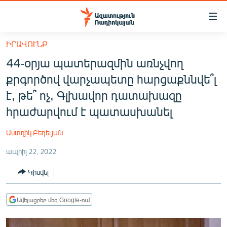
Մատչելիության
հղումներ
Անցնել
ԻՐԱՎՈՒՆՔ
հիմնական
ԱԶԱՏՈՒԹՅՈՒՆ TV
44-օրյա պատերազմին առնչվող
բովանդակությանը
ՀԱՅԱՍՏԱՆ
Անցնել
քրգործով վարչապետը հարցաքննվե՞լ
հիմնական
ՔԱՂԱՔԱԿԱՆ
է, թե՞ ոչ, Գլխավոր դատախազը
մենյուին
ԸՆՏՐՈՒԹՅՈՒՆՆԵՐ 2026
հրաժարվում է պատասխանել
Որոնում
ԻՐԱՎՈՒՆՔ
Աստղիկ Բեդեւյան
ՀԱՍԱՐԱԿՈՒԹՅՈՒՆ
ապրիլ 22, 2022
ՏՆՏԵՍՈՒԹՅՈՒՆ
Կիսվել
ՂԱՐԱԲԱՂ
ՊԱՏԵՐԱԶՄԻ 6 ՇԱԲԱԹՆԵՐԸ
Ավելացրեք մեզ Google-ում
ՏԱՐԱԾԱՇՐՋԱՆ