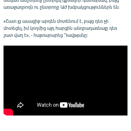
առաջադրողն ու ընտրողը ԱԺ խմբակցություններն են։
«Շատ լց ասացիք արդեն մոտենում է, բայց դեռ չի
մոտեցել, իմ կողմից այդ հարցին անդրադառնալը դեռ
շատ վաղ է», - հայտարարեց Դավթյանը: