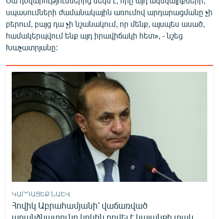
Սա դժվարություններից մեկն է, որը այդ ակնկալիքների,
սպասումների ժամանակային առումով արդարացմանը չի
բերում, բայց դա չի նշանակում, որ մենք, այսպես ասած,
համակերպվում ենք այդ իրավիճակի հետ», - նշեց
Խաչատրյանը:
ԿԱՐԴԱՑԵՔ ՆԱԵՎ
Հովիկ Աբրահամյանի՝ վաճառված
առանձնատունը կրկին դրվել է կալանքի տակ