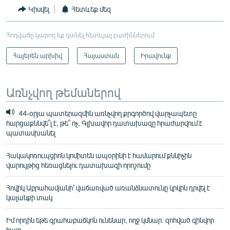
Կիսվել
Հետևեք մեզ
Հոդվածը կարող եք գտնել հետևյալ բաժիններում
Հայերեն արխիվ
Հայաստան
Իրավունք
Առնչվող թեմաներով
44-օրյա պատերազմին առնչվող քրգործով վարչապետը
հարցաքննվե՞լ է, թե՞ ոչ, Գլխավոր դատախազը հրաժարվում է
պատասխանել
Հակակոռուպցիոն կոմիտեն ապօրինի է համարում քննիչին
վարույթից հեռացնելու դատախազի որոշումը
Հովիկ Աբրահամյանի՝ վաճառված առանձնատունը կրկին դրվել է
կալանքի տակ
Իմ որդին եթե զրահաբաճկոն ունենար, ողջ կմնար. զոհված զինվոր
հայր