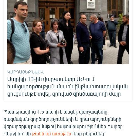
English
Русский
ՀԵՏԵՎԵՔ ՄԵԶ
ԿԱՐԴԱՑԵՔ ՆԱԵՎ
«Ազատության» բոլոր կայքերը
Ապրիլի 13-ին վարչապետը ԱԺ-ում
հանցագործության մասին ինքնախոստովական
ցուցմունք է տվել. զոհված զինծառայողի մայր
Պատերազմից 1.5 տարի է անցել, վարչապետը
ռազմական գործողությունների և դրա արդյունքների
վերաբերյալ բազմաթիվ հայտարարություններ է արել։
Վերջինը՝ մի
քանի օր առաջ էր
, երբ ընդունեց՝