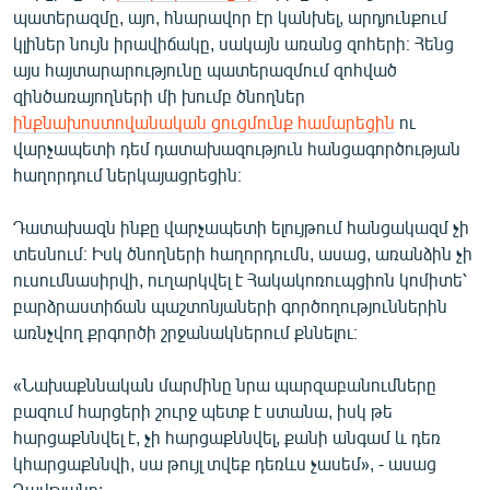
պատերազմը, այո, հնարավոր էր կանխել, արդյունքում
կլիներ նույն իրավիճակը, սակայն առանց զոհերի։ Հենց
այս հայտարարությունը պատերազմում զոհված
զինծառայողների մի խումբ ծնողներ
ինքնախոստովանական ցուցմունք համարեցին
ու
վարչապետի դեմ դատախազություն հանցագործության
հաղորդում ներկայացրեցին։
Դատախազն ինքը վարչապետի ելույթում հանցակազմ չի
տեսնում։ Իսկ ծնողների հաղորդումն, ասաց, առանձին չի
ուսումնասիրվի, ուղարկվել է Հակակոռուպցիոն կոմիտե՝
բարձրաստիճան պաշտոնյաների գործողություններին
առնչվող քրգործի շրջանակներում քննելու։
«Նախաքննական մարմինը նրա պարզաբանումները
բազում հարցերի շուրջ պետք է ստանա, իսկ թե
հարցաքննվել է, չի հարցաքննվել, քանի անգամ և դեռ
կհարցաքննվի, սա թույլ տվեք դեռևս չասեմ», - ասաց
Դավթյանը: