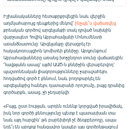
Իշխանականները հետաքրքրվեցին նաև վերջին
աղմկահարույց դեպքերից մեկով՝
ինչպե՞ս վաճառվեց
քրեական գործով արգելանքի տակ դրված նախկին
վարչապետ Հովիկ Աբրահամյանի Մոնումենտի
առանձնատունը։ Արգելանքը վերացրել էր
հակակոռուպցիոն կոմիտեի քննիչը։ Արդյունքում
Աբրահամյանները առանց խոչընդոտ տունը վաճառեցին։
Դավթյանն ասաց՝ այժմ ԱԱԾ-ն քննիչին վերաբերվող՝
պաշտոնեական լիազորությունները չարաշահելու
հոդվածով գործ է քննում, նաև բողոքարկել են
արգելանքից հանելու դատարանի որոշումը, բայց դրանից
գործարքն, ասաց, չի չեղարկվի։
«Բայց, ըստ էության, արդեն ունենք կորցված իրավիճակ,
իսկ նոր գործի քննությունը պետք է պատասխան տա
նաև այդ հարցին՝ թե բարեխիղճ չէ ձեռքբերողը, ապա
եղե՞լ են արդյոք հանցավոր կապեր այս գործընթացում