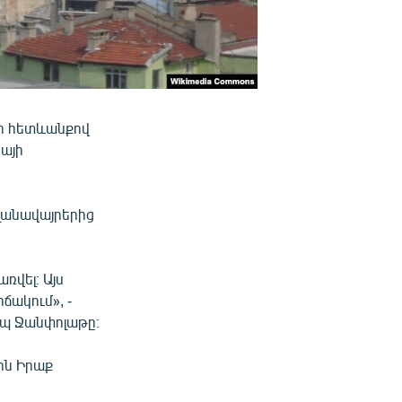
նի հետևանքով
իայի
լանավայրերից
ռվել։ Այս
ճակում», -
ւպ Ջանփոլաթը։
ին Իրաք