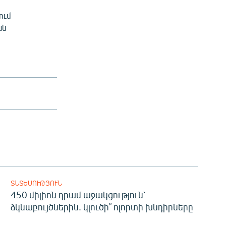
ում
ան
ՏՆՏԵՍՈՒԹՅՈՒՆ
450 միլիոն դրամ աջակցություն՝
ձկնաբույծներին. կլուծի՞ ոլորտի խնդիրները