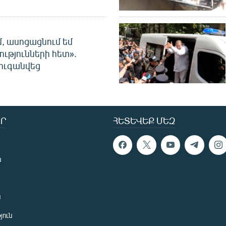
մ, ասոցացնում եմ
ությունների հետ».
ուգանվեց
Ր
ՀԵՏԵՎԵՔ ՄԵԶ
ն
ն
յուն