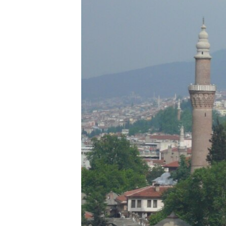
ՄԻՋԱԶԳԱՅԻՆ
ՄՇԱԿՈՒՅԹ
ՍՊՈՐՏ
ՄԵԿՆԱԲԱՆՈՒԹՅՈՒՆ
ՏՏ ԵՒ ԻՆՏԵՐՆԵՏ
ԿՈՐՈՆԱՎԻՐՈՒՍ
ԱՐԽԻՎ
ՏԵՍԱՆՅՈՒԹԵՐ
ԲԱՆԱՎԵՃ
ՁԳՏԵԼՈՎ ԼԱՎԱԳՈՒՅՆԻՆ
ՓՈԴՔԱՍԹ