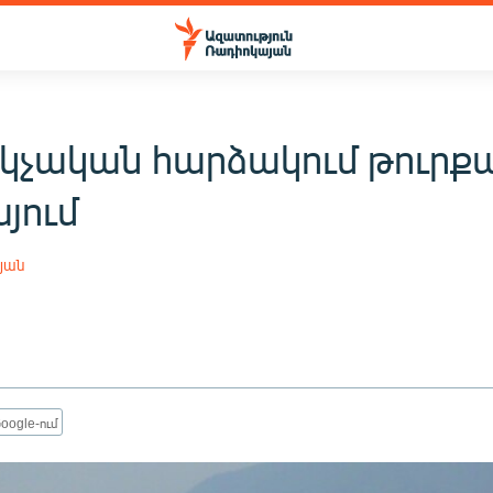
կչական հարձակում թուրք
յում
յան
oogle-ում