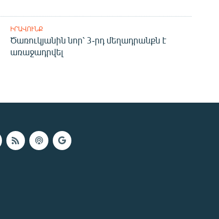
ԻՐԱՎՈՒՆՔ
Ծառուկյանին նոր՝ 3-րդ մեղադրանքն է
առաջադրվել