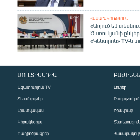
ՀԱՍԱՐԱԿՈՒԹՅՈՒՆ
«Առյուծ եմ տեսնու
Ծառուկյանի ընկեր
«Կենտրոն» TV-ն տ
ՄՈՒԼՏԻՄԵԴԻԱ
ԲԱԺԻՆՆԵ
Ազատություն TV
Լուրեր
Տեսանյութեր
Քաղաքակա
Լրատվական
Իրավունք
Կիրակնօրյա
Տնտեսությու
Ռադիոծրագրեր
Հասարակութ