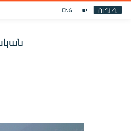
ՈՒՂԻՂ
ENG
ական