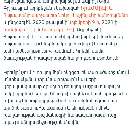
«Զրուցակիցներն անդրադարձել են ապրիլի 6-ին
English
Բրյուսելում Ադրբեջանի նախագահ
Իլհամ Ալիևի և
Հայաստանի վարչապետ Նիկոլ Փաշինյանի հանդիպմանը
Русский
և ընդգծել են 2020 թվականի
նոյեմբերի 9-ի
, 2021-ի
հունվարի 11-ի
և
նոյեմբերի 26-ի
Ադրբեջանի,
ՀԵՏԵՎԵՔ ՄԵԶ
Հայաստանի և Ռուսաստանի ղեկավարների համատեղ
հայտարարություններն ամբողջ ծավալով կատարելու
անհրաժեշտությունը»,- ասվում է Կրեմլի մամլո
ծառայության հրապարակած հաղորդագրությունում:
Կրեմլը նշում է, որ կողմերն ընդգծել են տարածաշրջանում
«Ազատության» բոլոր կայքերը
տնտեսական և տրանսպորտային կապերի
վերականգնմամբ զբաղվող եռակողմ աշխատանքային
խմբի գործունեությունն ակտիվացնելու կարևորությունը
և խոսել են հայ-ադրբեջանական սահմանազատման
գործընթացն ու Հայաստանի և Ադրբեջանի միջև
խաղաղության պայմանագրի նախապատրաստումը
սկսելու անհրաժեշտության մասին: