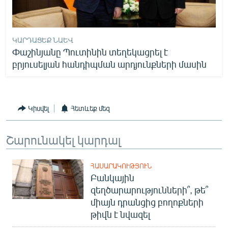
ԿԱՐԴԱՑԵՔ ՆԱԵՎ
Փաշինյանը Պուտինին տեղեկացրել է
բրյուսելյան հանդիպման արդյունքների մասին
Կիսվել
Հետևեք մեզ
Շարունակել կարդալ
ՀԱՍԱՐԱԿՈՒԹՅՈՒՆ
Բանկային
զեղծարարությունների՞, թե՞
միայն դրանցից բողոքների
թիվն է նվազել