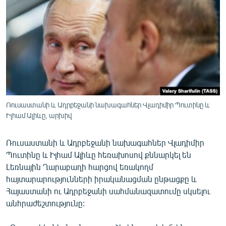
ՄԻՋԱԶԳԱՅԻՆ
ՄՇԱԿՈՒՅԹ
ՍՊՈՐՏ
ՄԵԿՆԱԲԱՆՈՒԹՅՈՒՆ
ՏՏ ԵՒ ԻՆՏԵՐՆԵՏ
ԿՈՐՈՆԱՎԻՐՈՒՍ
Ռուսաստանի և Ադրբեջանի նախագահներ Վլադիմիր Պուտինը և
Իլհամ Ալիևը, արխիվ
ԱՐԽԻՎ
ՏԵՍԱՆՅՈՒԹԵՐ
Ռուսաստանի և Ադրբեջանի նախագահներ Վլադիմիր
ԲԱՆԱՎԵՃ
Պուտինը և Իլհամ Ալիևը հեռախոսով քննարկել են
Լեռնային Ղարաբաղի հարցով եռակողմ
ՁԳՏԵԼՈՎ ԼԱՎԱԳՈՒՅՆԻՆ
հայտարարությունների իրականացման ընթացքը և
ՓՈԴՔԱՍԹ
Հայաստանի ու Ադրբեջանի սահմանազատումը սկսելու
անհրաժեշտությունը:
Հայերեն