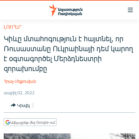
Մատչելիության
հղումներ
Անցնել
ԼՈՒՐԵՐ
հիմնական
ԱԶԱՏՈՒԹՅՈՒՆ TV
Կիևը մտահոգություն է հայտնել, որ
բովանդակությանը
ՀԱՅԱՍՏԱՆ
Անցնել
Ռուսաստանը Ուկրաինայի դեմ կարող
հիմնական
ՔԱՂԱՔԱԿԱՆ
է օգտագործել Մերձդնեստրի
մենյուին
ԸՆՏՐՈՒԹՅՈՒՆՆԵՐ 2026
զորախումբը
Որոնում
ԻՐԱՎՈՒՆՔ
Հրաչ Մելքումյան
ՀԱՍԱՐԱԿՈՒԹՅՈՒՆ
ապրիլ 02, 2022
ՏՆՏԵՍՈՒԹՅՈՒՆ
Կիսվել
ՂԱՐԱԲԱՂ
ՊԱՏԵՐԱԶՄԻ 6 ՇԱԲԱԹՆԵՐԸ
Ավելացրեք մեզ Google-ում
ՏԱՐԱԾԱՇՐՋԱՆ