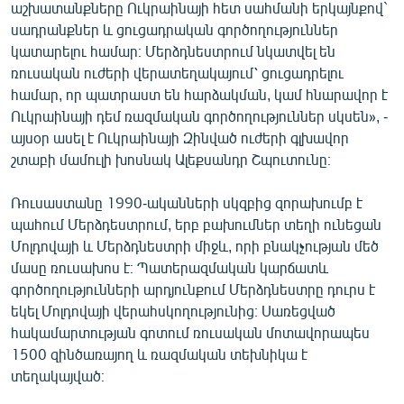
աշխատանքները Ուկրաինայի հետ սահմանի երկայնքով`
English
սադրանքներ և ցուցադրական գործողություններ
Русский
կատարելու համար։ Մերձդնեստրում նկատվել են
ռուսական ուժերի վերատեղակայում՝ ցուցադրելու
համար, որ պատրաստ են հարձակման, կամ հնարավոր է
ՀԵՏԵՎԵՔ ՄԵԶ
Ուկրաինայի դեմ ռազմական գործողություններ սկսեն», -
այսօր ասել է Ուկրաինայի Զինված ուժերի գլխավոր
շտաբի մամուլի խոսնակ Ալեքսանդր Շպուտունը։
Ռուսաստանը 1990-ականների սկզբից զորախումբ է
«Ազատության» բոլոր կայքերը
պահում Մերձդեստրում, երբ բախումներ տեղի ունեցան
Մոլդովայի և Մերձդնեստրի միջև, որի բնակչության մեծ
մասը ռուսախոս է։ Պատերազմական կարճատև
գործողությունների արդյունքում Մերձդնեստրը դուրս է
եկել Մոլդովայի վերահսկողությունից։ Սառեցված
հակամարտության գոտում ռուսական մոտավորապես
1500 զինծառայող և ռազմական տեխնիկա է
տեղակայված։