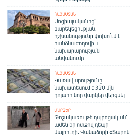
ՀԱՅԱՍՏԱՆ
Սոցիալականից՝
բարեկեցության.
իշխանությունը փոխո՞ւմ է
հանձնաժողովի և
նախարարության
անվանումը
ՀԱՅԱՍՏԱՆ
Կառավարությունը
նախատեսում է 320 մլն
դոլարի նոր վարկեր վերցնել
ՄԱՐԶԵՐ
Թոշակառու թե դպրոցական՝
ամեն օր ոտքով դեպի
մայրուղի. Վանաձորի «Տարոն