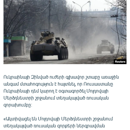
ՄԻՋԱԶԳԱՅԻՆ
ՄՇԱԿՈՒՅԹ
ՍՊՈՐՏ
ՄԵԿՆԱԲԱՆՈՒԹՅՈՒՆ
ՏՏ ԵՒ ԻՆՏԵՐՆԵՏ
ԿՈՐՈՆԱՎԻՐՈՒՍ
ԱՐԽԻՎ
Ուկրաինայի Զինված ուժերի գլխավոր շտաբը առաջին
ՏԵՍԱՆՅՈՒԹԵՐ
անգամ մտահոգություն է հայտնել, որ Ռուսաստանը
ԲԱՆԱՎԵՃ
Ուկրաինայի դեմ կարող է օգտագործել Մոլդովայի
Մերձդնեստրի շրջանում տեղակայված ռուսական
ՁԳՏԵԼՈՎ ԼԱՎԱԳՈՒՅՆԻՆ
զորախումբը։
ՓՈԴՔԱՍԹ
«Ակտիվացել են Մոլդովայի Մերձդնեստրի շրջանում
Հայերեն
տեղակայված ռուսական զորքերի ներգրավման