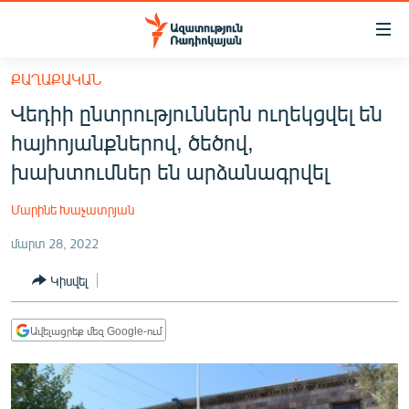
Մատչելիության
հղումներ
Անցնել
ՔԱՂԱՔԱԿԱՆ
հիմնական
ԱԶԱՏՈՒԹՅՈՒՆ TV
Վեդիի ընտրություններն ուղեկցվել են
բովանդակությանը
ՀԱՅԱՍՏԱՆ
Անցնել
հայհոյանքներով, ծեծով,
հիմնական
ՔԱՂԱՔԱԿԱՆ
խախտումներ են արձանագրվել
մենյուին
ԸՆՏՐՈՒԹՅՈՒՆՆԵՐ 2026
Որոնում
Մարինե Խաչատրյան
ԻՐԱՎՈՒՆՔ
մարտ 28, 2022
ՀԱՍԱՐԱԿՈՒԹՅՈՒՆ
Կիսվել
ՏՆՏԵՍՈՒԹՅՈՒՆ
ՂԱՐԱԲԱՂ
Ավելացրեք մեզ Google-ում
ՊԱՏԵՐԱԶՄԻ 6 ՇԱԲԱԹՆԵՐԸ
ՏԱՐԱԾԱՇՐՋԱՆ