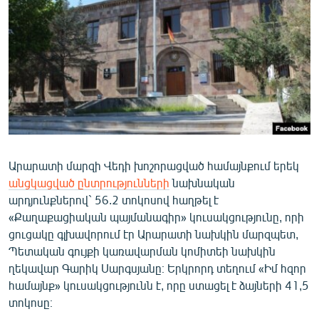
ՄԻՋԱԶԳԱՅԻՆ
ՄՇԱԿՈՒՅԹ
ՍՊՈՐՏ
ՄԵԿՆԱԲԱՆՈՒԹՅՈՒՆ
ՏՏ ԵՒ ԻՆՏԵՐՆԵՏ
ԿՈՐՈՆԱՎԻՐՈՒՍ
Արարատի մարզի Վեդի խոշորացված համայնքում երեկ
ԱՐԽԻՎ
անցկացված ընտրությունների
նախնական
ՏԵՍԱՆՅՈՒԹԵՐ
արդյունքներով` 56.2 տոկոսով հաղթել է
«Քաղաքացիական պայմանագիր» կուսակցությունը, որի
ԲԱՆԱՎԵՃ
ցուցակը գլխավորում էր Արարատի նախկին մարզպետ,
ՁԳՏԵԼՈՎ ԼԱՎԱԳՈՒՅՆԻՆ
Պետական գույքի կառավարման կոմիտեի նախկին
ղեկավար Գարիկ Սարգսյանը։ Երկրորդ տեղում «Իմ հզոր
ՓՈԴՔԱՍԹ
համայնք» կուսակցությունն է, որը ստացել է ձայների 41,5
տոկոսը։
Հայերեն