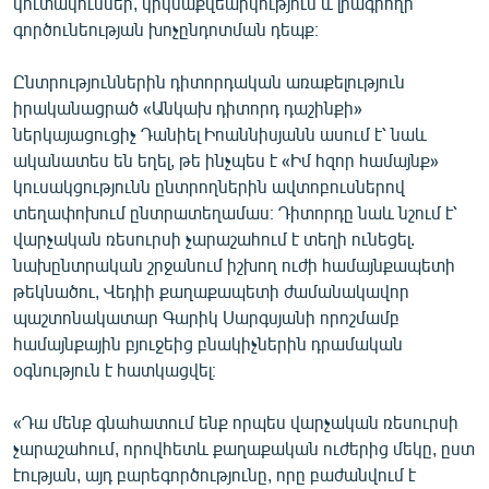
կուտակումներ, կրկնաքվեարկություն և լրագրողի
գործունեության խոչընդոտման դեպք։
Ընտրություններին դիտորդական առաքելություն
իրականացրած «Անկախ դիտորդ դաշինքի»
ներկայացուցիչ Դանիել Իոաննիսյանն ասում է՝ նաև
ականատես են եղել, թե ինչպես է «Իմ հզոր համայնք»
կուսակցությունն ընտրողներին ավտոբուսներով
տեղափոխում ընտրատեղամաս։ Դիտորդը նաև նշում է՝
վարչական ռեսուրսի չարաշահում է տեղի ունեցել.
նախընտրական շրջանում իշխող ուժի համայնքապետի
թեկնածու, Վեդիի քաղաքապետի ժամանակավոր
պաշտոնակատար Գարիկ Սարգսյանի որոշմամբ
համայնքային բյուջեից բնակիչներին դրամական
օգնություն է հատկացվել։
«Դա մենք գնահատում ենք որպես վարչական ռեսուրսի
չարաշահում, որովհետև քաղաքական ուժերից մեկը, ըստ
էության, այդ բարեգործությունը, որը բաժանվում է