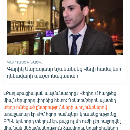
ԿԱՐԴԱՑԵՔ ՆԱԵՎ
Գարիկ Սարգսյանը նշանակվեց Վեդի համայնքի
ղեկավարի պաշտոնակատար
«Քաղաքացիական պայմանագիրը» Վեդիում հաղթեց
միայն երկրորդ փորձից հետո: Դեկտեմբերին այստեղ
տեղի ունեցած ընտրությունների արդյունքներով
առաջատար էր «Իմ հզոր համայնք» կուսակցությունը:
ՔՊ-ն երկրորդ տեղում էր, բայց ոչ մի ուժի չէր հաջողվել
միայնակ մեծամասնություն ձևավորել, կոալիցիաների