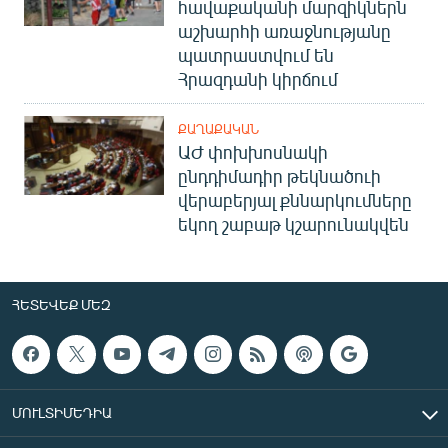
հավաքականի մարզիկներն
աշխարհի առաջնությանը
պատրաստվում են
Հրազդանի կիրճում
ՔԱՂԱՔԱԿԱՆ
ԱԺ փոխխոսնակի
ընդդիմադիր թեկնածուի
վերաբերյալ քննարկումները
եկող շաբաթ կշարունակվեն
ՀԵՏԵՎԵՔ ՄԵԶ
ՄՈՒԼՏԻՄԵԴԻԱ