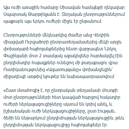
English
Այս ուժի առաջին համարը Սիսավան համայնքի ղեկավար
Սպարտակ Թարթիկյանն է։ Տեղական ընտրություններում
Русский
պայքարն այս երկու ուժերի միջև էր ընթանում։
ՀԵՏԵՎԵՔ ՄԵԶ
Ընտրությունների մեկնարկից ժամեր անց Վեդիին
միացված Ուրցաձորի ընտրատեղամասերից մեկի առջև
փոխադարձ հայհոյանքներից հետո վարչապետ Նիկոլ
Փաշինյանի մոտ 2 տասնյակ աջակիցներ հարձակվել էին
ընդդիմադիր հայացքներ ունեցող մի քաղաքացու վրա։
Ոստիկանությունից «Ազատությանը» փոխանցեցին`
«Ազատության» բոլոր կայքերը
միջադեպի առթիվ նյութեր են նախապատրաստվում։
«Շատ մտահոգիչ է, որ ընտրական տեղամասի մուտքի
մոտ ընտրությունների հետ կապված հարցով հակադիր
ուժերի ներկայացուցիչները սկսում են կռիվ անել, և
իշխանական ուժի ներկայացուցիչները, ըստ էության,
ծեծի են ենթարկում ընդդիմության ներկայացուցչին, թեև
ընդդիմության ներկայացուցիչը հայհոյանքներ էր