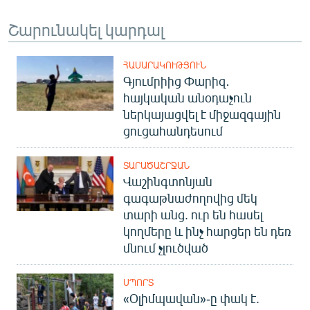
Շարունակել կարդալ
ՀԱՍԱՐԱԿՈՒԹՅՈՒՆ
Գյումրիից Փարիզ․
հայկական անօդաչուն
ներկայացվել է միջազգային
ցուցահանդեսում
ՏԱՐԱԾԱՇՐՋԱՆ
Վաշինգտոնյան
գագաթնաժողովից մեկ
տարի անց. ուր են հասել
կողմերը և ինչ հարցեր են դեռ
մնում չլուծված
ՍՊՈՐՏ
«Օլիմպավան»-ը փակ է.