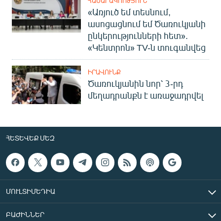
ՀԱՍԱՐԱԿՈՒԹՅՈՒՆ
«Առյուծ եմ տեսնում,
ասոցացնում եմ Ծառուկյանի
ընկերությունների հետ».
«Կենտրոն» TV-ն տուգանվեց
ԻՐԱՎՈՒՆՔ
Ծառուկյանին նոր՝ 3-րդ
մեղադրանքն է առաջադրվել
ՀԵՏԵՎԵՔ ՄԵԶ
ՄՈՒԼՏԻՄԵԴԻԱ
ԲԱԺԻՆՆԵՐ