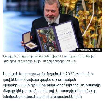
ՄԻՋԱԶԳԱՅԻՆ
ՄՇԱԿՈՒՅԹ
ՍՊՈՐՏ
ՄԵԿՆԱԲԱՆՈՒԹՅՈՒՆ
ՏՏ ԵՒ ԻՆՏԵՐՆԵՏ
ԿՈՐՈՆԱՎԻՐՈՒՍ
ԱՐԽԻՎ
Նոբելյան Խաղաղության մրցանակի 2021 թվականի դափնեկիր
Դմիտրի Մուրատովը, Օսլո, 10 դեկտեմբերի, 2021թ.
ՏԵՍԱՆՅՈՒԹԵՐ
ԲԱՆԱՎԵՃ
Նոբելյան Խաղաղության մրցանակի 2021 թվականի
դափնեկիր, «Նովայա գազետա» ռուսական
ՁԳՏԵԼՈՎ ԼԱՎԱԳՈՒՅՆԻՆ
պարբերականի գլխավոր խմբագիր Դմիտրի Մուրատովը
ՓՈԴՔԱՍԹ
մեդալը կներկայացնի աճուրդի և ստացված եկամուտը
կփոխանցի ուկրաինացի փախստականներին:
Հայերեն