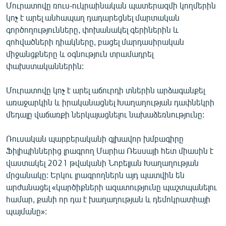
Մուրատովը ռուս-ուկրաինական պատերազմի կողմերին
English
կոչ է արել անհապաղ դադարեցնել մարտական
Русский
գործողությունները, փոխանակել գերիներին և
զոհվածների դիակները, բացել մարդասիրական
միջանցքները և օգնություն տրամադրել
ՀԵՏԵՎԵՔ ՄԵԶ
փախստականներին:
Մուրատովը կոչ է արել աճուրդի տներին արձագանքել
առաջարկին և իրականացնել Խաղաղության դափնեկրի
մեդալը վաճառքի ներկայացնելու նախաձեռնությունը:
«Ազատության» բոլոր կայքերը
Ռուսական պարբերականի գլխավոր խմբագիրը
Ֆիլիպիններից լրագրող Մարիա Ռեսսայի հետ միասին է
վաստակել 2021 թվականի Նոբելյան Խաղաղության
մրցանակը: Երկու լրագրողներն այդ պատվին են
արժանացել «կարծիքների ազատությունը պաշտպանելու
համար, քանի որ դա է խաղաղության և դեմոկրատիայի
պայմանը»: