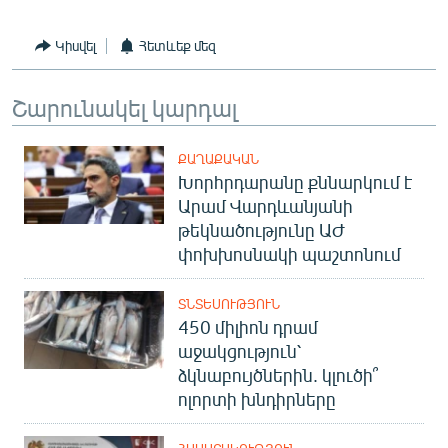
Կիսվել
Հետևեք մեզ
Շարունակել կարդալ
ՔԱՂԱՔԱԿԱՆ
Խորհրդարանը քննարկում է
Արամ Վարդևանյանի
թեկնածությունը ԱԺ
փոխխոսնակի պաշտոնում
ՏՆՏԵՍՈՒԹՅՈՒՆ
450 միլիոն դրամ
աջակցություն՝
ձկնաբույծներին. կլուծի՞
ոլորտի խնդիրները