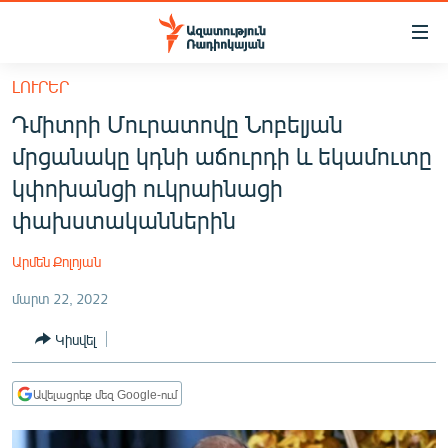
Մատչելիության
հղումներ
Անցնել
ԼՈՒՐԵՐ
հիմնական
ԱԶԱՏՈՒԹՅՈՒՆ TV
Դմիտրի Մուրատովը Նոբելյան
բովանդակությանը
ՀԱՅԱՍՏԱՆ
Անցնել
մրցանակը կդնի աճուրդի և եկամուտը
հիմնական
ՔԱՂԱՔԱԿԱՆ
կփոխանցի ուկրաինացի
մենյուին
ԸՆՏՐՈՒԹՅՈՒՆՆԵՐ 2026
փախստականներին
Որոնում
ԻՐԱՎՈՒՆՔ
Արմեն Քոլոյան
ՀԱՍԱՐԱԿՈՒԹՅՈՒՆ
մարտ 22, 2022
ՏՆՏԵՍՈՒԹՅՈՒՆ
Կիսվել
ՂԱՐԱԲԱՂ
ՊԱՏԵՐԱԶՄԻ 6 ՇԱԲԱԹՆԵՐԸ
Ավելացրեք մեզ Google-ում
ՏԱՐԱԾԱՇՐՋԱՆ