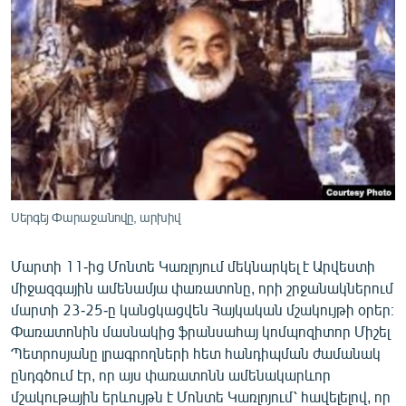
ՄԻՋԱԶԳԱՅԻՆ
ՄՇԱԿՈՒՅԹ
ՍՊՈՐՏ
ՄԵԿՆԱԲԱՆՈՒԹՅՈՒՆ
ՏՏ ԵՒ ԻՆՏԵՐՆԵՏ
ԿՈՐՈՆԱՎԻՐՈՒՍ
ԱՐԽԻՎ
Սերգեյ Փարաջանովը, արխիվ
ՏԵՍԱՆՅՈՒԹԵՐ
Մարտի 11-ից Մոնտե Կառլոյում մեկնարկել է Արվեստի
ԲԱՆԱՎԵՃ
միջազգային ամենամյա փառատոնը, որի շրջանակներում
ՁԳՏԵԼՈՎ ԼԱՎԱԳՈՒՅՆԻՆ
մարտի 23-25-ը կանցկացվեն Հայկական մշակույթի օրեր։
Փառատոնին մասնակից ֆրանսահայ կոմպոզիտոր Միշել
ՓՈԴՔԱՍԹ
Պետրոսյանը լրագրողների հետ հանդիպման ժամանակ
ընդգծում էր, որ այս փառատոնն ամենակարևոր
Հայերեն
մշակութային երևույթն է Մոնտե Կառլոյում՝ հավելելով, որ