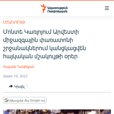
Մատչելիության
հղումներ
Անցնել
ՄՇԱԿՈՒՅԹ
հիմնական
ԱԶԱՏՈՒԹՅՈՒՆ TV
Մոնտե Կառլոյում Արվեստի
բովանդակությանը
ՀԱՅԱՍՏԱՆ
Անցնել
միջազգային փառատոնի
հիմնական
ՔԱՂԱՔԱԿԱՆ
շրջանակներում կանցկացվեն
մենյուին
ԸՆՏՐՈՒԹՅՈՒՆՆԵՐ 2026
հայկական մշակույթի օրեր
Որոնում
ԻՐԱՎՈՒՆՔ
Գայանե Դանիելյան
ՀԱՍԱՐԱԿՈՒԹՅՈՒՆ
մարտ 19, 2022
ՏՆՏԵՍՈՒԹՅՈՒՆ
Կիսվել
ՂԱՐԱԲԱՂ
ՊԱՏԵՐԱԶՄԻ 6 ՇԱԲԱԹՆԵՐԸ
Ավելացրեք մեզ Google-ում
ՏԱՐԱԾԱՇՐՋԱՆ