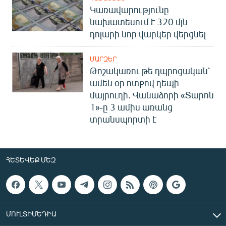
Կառավարությունը
նախատեսում է 320 մլն
դոլարի նոր վարկեր վերցնել
ՄԱՐԶԵՐ
Թոշակառու թե դպրոցական՝
ամեն օր ոտքով դեպի
մայրուղի. Վանաձորի «Տարոն
1»-ը 3 ամիս առանց
տրանսպորտի է
ՀԵՏԵՎԵՔ ՄԵԶ
ՄՈՒԼՏԻՄԵԴԻԱ