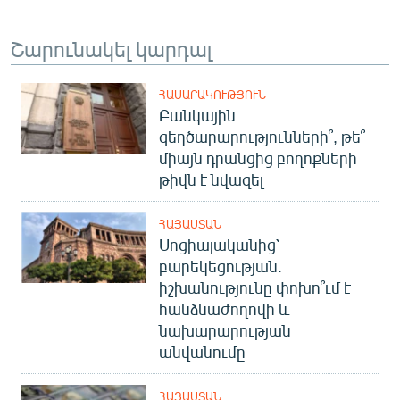
Շարունակել կարդալ
ՀԱՍԱՐԱԿՈՒԹՅՈՒՆ
Բանկային
զեղծարարությունների՞, թե՞
միայն դրանցից բողոքների
թիվն է նվազել
ՀԱՅԱՍՏԱՆ
Սոցիալականից՝
բարեկեցության.
իշխանությունը փոխո՞ւմ է
հանձնաժողովի և
նախարարության
անվանումը
ՀԱՅԱՍՏԱՆ