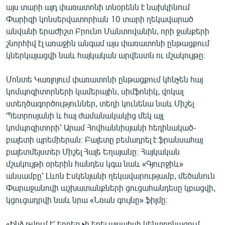
այս տարի այդ փառատոնի տնօրենն է նախկինում
English
Փարիզի կոնսերվատորիան 10 տարի ղեկավարած
Русский
անվանի երաժիշտ Բրունո Մանտովանին, որի ջանքերի
շնորհիվ էլ առաջին անգամ այս փառատոնի ընթացքում
ՀԵՏԵՎԵՔ ՄԵԶ
կներկայացվի նաև հայկական արվեստն ու մշակույթը։
Մոնտե Կառլոյում փառատոնի ընթացքում կհնչեն հայ
կոմպոզիտորների կամերային, սիմֆոնիկ, վոկալ
ստեղծագործություններ, տեղի կունենա նաև Միշել
Պետրոսյանի և հայ ժամանակակից մեկ այլ
«Ազատության» բոլոր կայքերը
կոմպոզիտորի՝ Արամ Հովհաննիսյանի հեղինակած-
բալետի պրեմիերան։ Բալետը բեմադրել է ֆրանսահայ
բալետմեյստեր Միշել Հալե Եղայանը։ Հայկական
մշակույթի օրերին հանդես կգա նաև «Գյուրջիև»
անսամբը՝ Լևոն Էսկենյանի ղեկավարությամբ, մեծանուն
Փարաջանովի աշխատանքների ցուցահանդեսը կբացվի,
կցուցադրվի նաև նրա «Նռան գույնը» ֆիլմը։
«Ինձ թվում է՝ երբեք չի եղել այսպիսի կենտրոնացում