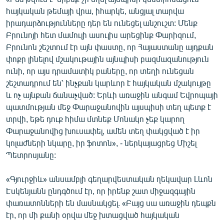
հայկական թեմայի վրա, իհարկե, անցյալ տարվա
իրադարձությունները դեր են ունեցել անշուշտ: Մենք
Բրունոյի հետ մամուլի ասուլիս արեցինք Փարիզում,
Բրունոն շեշտում էր այն փաստը, որ Հայաստանը այդքան
փոքր լինելով մշակութային այնպիսի բազմազանություն
ունի, որ այս դրամատիկ բաները, որ տեղի ունեցան
շեշտադրում են՝ ինչքան կարևոր է հայկական մշակույթը
և ոչ այնքան ճանաչված: Երևի առաջին անգամ Եվրոպայի
պատմության մեջ Փարաջանովին այսպիսի տեղ պետք է
տրվի, եթե դուք հիմա մտնեք Մոնակո չեք կարող
Փարաջանովից խուսափել, ամեն տեղ փակցված է իր
կոլաժների նկարը, իր ֆոտոն», - ներկայացրեց Միշել
Պետրոսյանը:
«Գյուրջիև» անսամբլի գեղարվեստական ղեկավար Լևոն
Էսկենյանն ընդգծում էր, որ իրենք շատ միջազգային
փառատոնների են մասնակցել. «Բայց սա առաջին դեպքն
էր, որ մի քանի օրվա մեջ խտացված հայկական