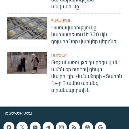
անվանումը
ՀԱՅԱՍՏԱՆ
Կառավարությունը
նախատեսում է 320 մլն
դոլարի նոր վարկեր վերցնել
ՄԱՐԶԵՐ
Թոշակառու թե դպրոցական՝
ամեն օր ոտքով դեպի
մայրուղի. Վանաձորի «Տարոն
1»-ը 3 ամիս առանց
տրանսպորտի է
ՀԵՏԵՎԵՔ ՄԵԶ