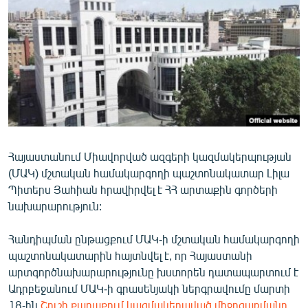
ՄԻՋԱԶԳԱՅԻՆ
ՄՇԱԿՈՒՅԹ
ՍՊՈՐՏ
ՄԵԿՆԱԲԱՆՈՒԹՅՈՒՆ
ՏՏ ԵՒ ԻՆՏԵՐՆԵՏ
ԿՈՐՈՆԱՎԻՐՈՒՍ
Հայաստանում Միավորված ազգերի կազմակերպության
ԱՐԽԻՎ
(ՄԱԿ) մշտական համակարգողի պաշտոնակատար Լիլա
ՏԵՍԱՆՅՈՒԹԵՐ
Պիտերս Յահիան հրավիրվել է ՀՀ արտաքին գործերի
նախարարություն:
ԲԱՆԱՎԵՃ
ՁԳՏԵԼՈՎ ԼԱՎԱԳՈՒՅՆԻՆ
Հանդիպման ընթացքում ՄԱԿ-ի մշտական համակարգողի
պաշտոնակատարին հայտնվել է, որ Հայաստանի
ՓՈԴՔԱՍԹ
արտգործնախարարությունը խստորեն դատապարտում է
Ադրբեջանում ՄԱԿ-ի գրասենյակի ներգրավումը մարտի
Հայերեն
18-ին
Շուշի քաղաքում կազմակերպված միջոցառմանը
,