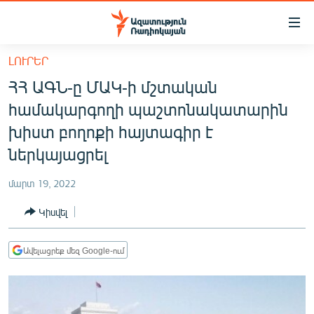
Մատչելիության
հղումներ
Անցնել
ԼՈՒՐԵՐ
հիմնական
ԱԶԱՏՈՒԹՅՈՒՆ TV
ՀՀ ԱԳՆ-ը ՄԱԿ-ի մշտական
բովանդակությանը
ՀԱՅԱՍՏԱՆ
Անցնել
համակարգողի պաշտոնակատարին
հիմնական
ՔԱՂԱՔԱԿԱՆ
խիստ բողոքի հայտագիր է
մենյուին
ԸՆՏՐՈՒԹՅՈՒՆՆԵՐ 2026
ներկայացրել
Որոնում
ԻՐԱՎՈՒՆՔ
մարտ 19, 2022
ՀԱՍԱՐԱԿՈՒԹՅՈՒՆ
Կիսվել
ՏՆՏԵՍՈՒԹՅՈՒՆ
ՂԱՐԱԲԱՂ
Ավելացրեք մեզ Google-ում
ՊԱՏԵՐԱԶՄԻ 6 ՇԱԲԱԹՆԵՐԸ
ՏԱՐԱԾԱՇՐՋԱՆ