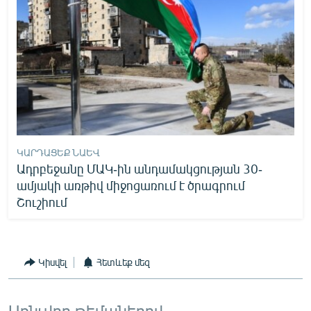
ԿԱՐԴԱՑԵՔ ՆԱԵՎ
Ադրբեջանը ՄԱԿ-ին անդամակցության 30-
ամյակի առթիվ միջոցառում է ծրագրում
Շուշիում
Կիսվել
Հետևեք մեզ
Առնչվող թեմաներով