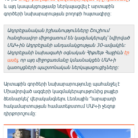
English
և այդ կապակցությամբ ներկայացվել է արտաքին
գործերի նախարարության բողոքի հայտագիրը։
Русский
Ադրբեջանական իշխանությունները Շուշիում
ՀԵՏԵՎԵՔ ՄԵԶ
հանդիսավոր միջոցառում են կազմակերպել՝ նվիրված
ՄԱԿ-ին Ադրբեջանի անդամակցության 30-ամյակին։
Ադրբեջանի նախագահի օգնական Հիքմեթ Հաջիևն
էր
ասել
, որ այդ միջոցառմանը կմասնակցեն ՄԱԿ-ի
կառույցների պաշտոնական ներկայացուցիչները։
«Ազատության» բոլոր կայքերը
Արտաքին գործերի նախարարությունը պահանջել է
Միավորված ազգերի կազմակերպությունից քայլեր
ձեռնարկել՝ վերականգնելու Լեռնային Ղարաբաղի
հակամարտության համատեքստում ՄԱԿ-ի չեզոք
դիրքորոշումը։