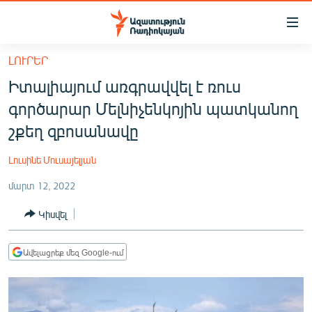
Մատչելիության
հղումներ
Անցնել
ԼՈՒՐԵՐ
հիմնական
ԱԶԱՏՈՒԹՅՈՒՆ TV
Իտալիայում առգրավվել է ռուս
բովանդակությանը
ՀԱՅԱՍՏԱՆ
Անցնել
գործարար Մելնիչենկոյին պատկանող
հիմնական
ՔԱՂԱՔԱԿԱՆ
շքեղ զբոսանավը
մենյուին
ԸՆՏՐՈՒԹՅՈՒՆՆԵՐ 2026
Որոնում
Լուսինե Մուսայելյան
ԻՐԱՎՈՒՆՔ
մարտ 12, 2022
ՀԱՍԱՐԱԿՈՒԹՅՈՒՆ
Կիսվել
ՏՆՏԵՍՈՒԹՅՈՒՆ
ՂԱՐԱԲԱՂ
Ավելացրեք մեզ Google-ում
ՊԱՏԵՐԱԶՄԻ 6 ՇԱԲԱԹՆԵՐԸ
ՏԱՐԱԾԱՇՐՋԱՆ