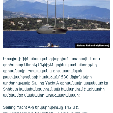
ՄԻՋԱԶԳԱՅԻՆ
ՄՇԱԿՈՒՅԹ
ՍՊՈՐՏ
ՄԵԿՆԱԲԱՆՈՒԹՅՈՒՆ
ՏՏ ԵՒ ԻՆՏԵՐՆԵՏ
ԿՈՐՈՆԱՎԻՐՈՒՍ
Իտալիայի ֆինանսական գվարդիան առգրավել է ռուս
ԱՐԽԻՎ
գործարար Անդրեյ Մելնիչենկոյին պատկանող շքեղ
ՏԵՍԱՆՅՈՒԹԵՐ
զբոսանավը։ Իտալական և ռուսաստանյան
լրատվամիջոցների համաձայն` 530 միլիոն եվրո
ԲԱՆԱՎԵՃ
արժողությամբ Sailing Yacht A զբոսանավը կայանված էր
ՁԳՏԵԼՈՎ ԼԱՎԱԳՈՒՅՆԻՆ
Տրիեստ նավահանգստում, այն համարվում է աշխարհի
ամենամեծ մասնավոր առագաստանավը։
ՓՈԴՔԱՍԹ
Sailing Yacht A-ի երկարությունը 142 մ է,
Հայերեն