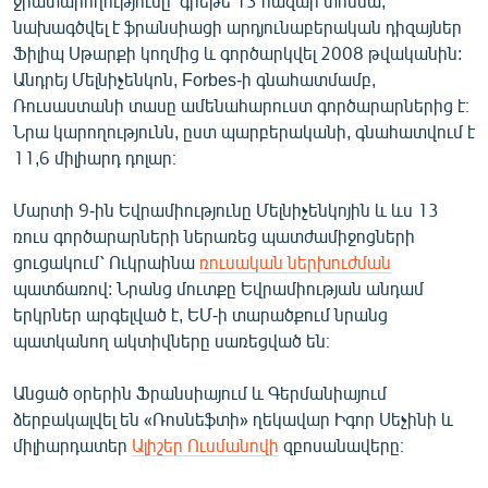
ջրատարողությունը՝ գրեթե 13 հազար տոննա,
English
նախագծվել է ֆրանսիացի արդյունաբերական դիզայներ
Ֆիլիպ Սթարքի կողմից և գործարկվել 2008 թվականին:
Русский
Անդրեյ Մելնիչենկոն, Forbes-ի գնահատմամբ,
Ռուսաստանի տասը ամենահարուստ գործարարներից է։
ՀԵՏԵՎԵՔ ՄԵԶ
Նրա կարողությունն, ըստ պարբերականի, գնահատվում է
11,6 միլիարդ դոլար։
Մարտի 9-ին Եվրամիությունը Մելնիչենկոյին և ևս 13
ռուս գործարարների ներառեց պատժամիջոցների
ցուցակում՝ Ուկրաինա
ռուսական ներխուժման
«Ազատության» բոլոր կայքերը
պատճառով: Նրանց մուտքը Եվրամիության անդամ
երկրներ արգելված է, ԵՄ-ի տարածքում նրանց
պատկանող ակտիվները սառեցված են։
Անցած օրերին Ֆրանսիայում և Գերմանիայում
ձերբակալվել են «Ռոսնեֆտի» ղեկավար Իգոր Սեչինի և
միլիարդատեր
Ալիշեր Ուսմանովի
զբոսանավերը։