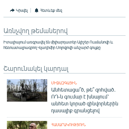
Կիսվել
Հետևեք մեզ
Առնչվող թեմաներով
Իտալիայում առգրավել են միլիարդատեր Ալիշեր Ուսմանովի և
հեռուստալրագրող Վլադիմիր Սոլովյովի անշարժ գույքը
Շարունակել կարդալ
ՄԻՋԱԶԳԱՅԻՆ
Անհետացա՞ծ, թե՞ զոհված․
ՌԴ-ն գումար է խնայում՝
անհետ կորած զինվորներին
դասալիք գրանցելով
ՀԱՍԱՐԱԿՈՒԹՅՈՒՆ