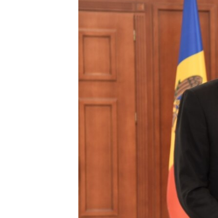
ՄԻՋԱԶԳԱՅԻՆ
ՄՇԱԿՈՒՅԹ
ՍՊՈՐՏ
ՄԵԿՆԱԲԱՆՈՒԹՅՈՒՆ
ՏՏ ԵՒ ԻՆՏԵՐՆԵՏ
ԿՈՐՈՆԱՎԻՐՈՒՍ
ԱՐԽԻՎ
ՏԵՍԱՆՅՈՒԹԵՐ
ԲԱՆԱՎԵՃ
ՁԳՏԵԼՈՎ ԼԱՎԱԳՈՒՅՆԻՆ
ՓՈԴՔԱՍԹ