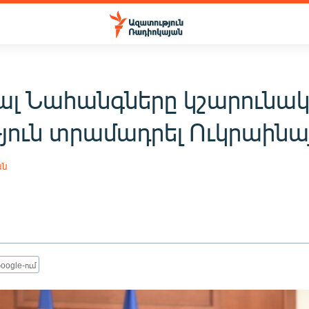
ալ Նահանգները կշարունա
թյուն տրամադրել Ուկրաինա
ան
oogle-ում