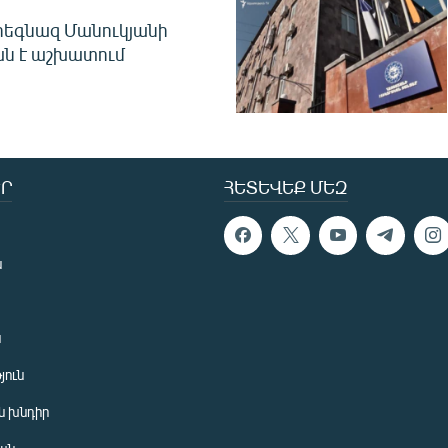
եգնազ Մանուկյանի
ան է աշխատում
Ր
ՀԵՏԵՎԵՔ ՄԵԶ
ն
ն
յուն
 խնդիր