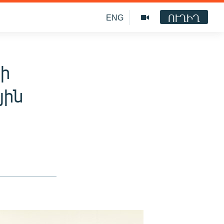
ՈՒՂԻՂ
ENG
կի
յին