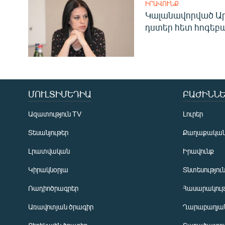
ԻՐԱՎՈՒՆՔ
Կալանավորված Ար
դստեր հետ հոգեբ
ՄՈՒԼՏԻՄԵԴԻԱ
ԲԱԺԻՆՆԵ
Ազատություն TV
Լուրեր
Տեսանյութեր
Քաղաքակա
Լրատվական
Իրավունք
Կիրակնօրյա
Տնտեսությու
Ռադիոծրագրեր
Հասարակութ
Առավոտյան ծրագիր
Ղարաբաղյան