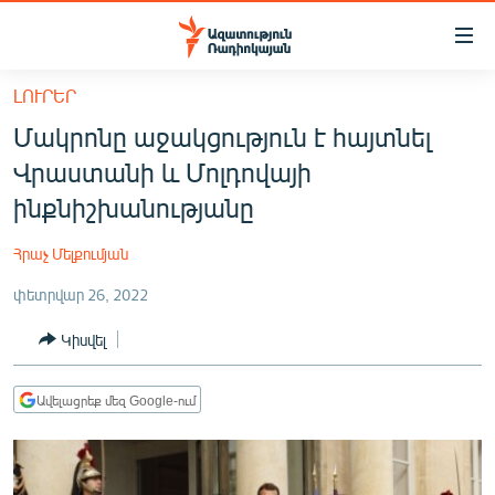
Մատչելիության
հղումներ
Անցնել
ԼՈՒՐԵՐ
հիմնական
ԱԶԱՏՈՒԹՅՈՒՆ TV
Մակրոնը աջակցություն է հայտնել
բովանդակությանը
ՀԱՅԱՍՏԱՆ
Անցնել
Վրաստանի և Մոլդովայի
հիմնական
ՔԱՂԱՔԱԿԱՆ
ինքնիշխանությանը
մենյուին
ԸՆՏՐՈՒԹՅՈՒՆՆԵՐ 2026
Որոնում
Հրաչ Մելքումյան
ԻՐԱՎՈՒՆՔ
փետրվար 26, 2022
ՀԱՍԱՐԱԿՈՒԹՅՈՒՆ
Կիսվել
ՏՆՏԵՍՈՒԹՅՈՒՆ
ՂԱՐԱԲԱՂ
Ավելացրեք մեզ Google-ում
ՊԱՏԵՐԱԶՄԻ 6 ՇԱԲԱԹՆԵՐԸ
ՏԱՐԱԾԱՇՐՋԱՆ