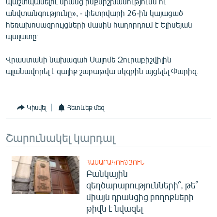
պաշտպանելու նրանց ինքնիշխանությունն ու
English
անվտանգությունը», - փետրվարի 26-ին կայացած
հեռախոսազրույցների մասին հաղորդում է Ելիսեյան
Русский
պալատը։
ՀԵՏԵՎԵՔ ՄԵԶ
Վրաստանի նախագահ Սալոմե Զուրաբիշվիլին
պլանավորել է գալիք շաբաթվա սկզբին այցելել Փարիզ։
Կիսվել
Հետևեք մեզ
«Ազատության» բոլոր կայքերը
Շարունակել կարդալ
ՀԱՍԱՐԱԿՈՒԹՅՈՒՆ
Բանկային
զեղծարարությունների՞, թե՞
միայն դրանցից բողոքների
թիվն է նվազել