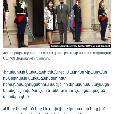
ՄԻՋԱԶԳԱՅԻՆ
ՄՇԱԿՈՒՅԹ
ՍՊՈՐՏ
ՄԵԿՆԱԲԱՆՈՒԹՅՈՒՆ
ՏՏ ԵՒ ԻՆՏԵՐՆԵՏ
ԿՈՐՈՆԱՎԻՐՈՒՍ
Ֆրանսիայի նախագահ Էմանյուել Մակրոն և Վրաստանի նախագահ
Սալոմե Զուրաբիշվիլի, արխիվ
ԱՐԽԻՎ
ՏԵՍԱՆՅՈՒԹԵՐ
Ֆրանսիայի նախագահ Էմանյուել Մակրոնը Վրաստանի
ԲԱՆԱՎԵՃ
ու Մոլդովայի նախագահների հետ
հեռախոսազրույցներում ասել է, որ Ֆրանսիան կաջակցի
ՁԳՏԵԼՈՎ ԼԱՎԱԳՈՒՅՆԻՆ
նրանց՝ «լարվածության և անկայունության ցանկացած
ՓՈԴՔԱՍԹ
փորձերի դեմ»։
«Մենք կանգնած ենք Մոլդովայի և Վրաստանի կողքին՝
Հայերեն