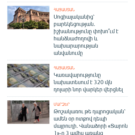
ՀԱՅԱՍՏԱՆ
Սոցիալականից՝
բարեկեցության.
իշխանությունը փոխո՞ւմ է
հանձնաժողովի և
նախարարության
անվանումը
ՀԱՅԱՍՏԱՆ
Կառավարությունը
նախատեսում է 320 մլն
դոլարի նոր վարկեր վերցնել
ՄԱՐԶԵՐ
Թոշակառու թե դպրոցական՝
ամեն օր ոտքով դեպի
մայրուղի. Վանաձորի «Տարոն
1»-ը 3 ամիս առանց