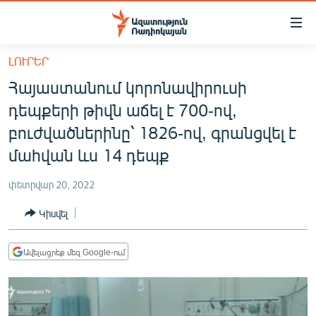
Մատչելիության
հղումներ
Անցնել
ԼՈՒՐԵՐ
հիմնական
ԱԶԱՏՈՒԹՅՈՒՆ TV
Հայաստանում կորոնավիրուսի
բովանդակությանը
ՀԱՅԱՍՏԱՆ
Անցնել
դեպքերի թիվն աճել է 700-ով,
հիմնական
ՔԱՂԱՔԱԿԱՆ
բուժվածներինը՝ 1826-ով, գրանցվել է
մենյուին
ԸՆՏՐՈՒԹՅՈՒՆՆԵՐ 2026
մահվան ևս 14 դեպք
Որոնում
ԻՐԱՎՈՒՆՔ
փետրվար 20, 2022
ՀԱՍԱՐԱԿՈՒԹՅՈՒՆ
Կիսվել
ՏՆՏԵՍՈՒԹՅՈՒՆ
ՂԱՐԱԲԱՂ
Ավելացրեք մեզ Google-ում
ՊԱՏԵՐԱԶՄԻ 6 ՇԱԲԱԹՆԵՐԸ
ՏԱՐԱԾԱՇՐՋԱՆ