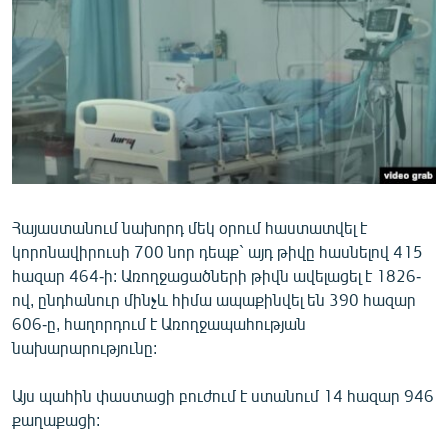
ՄԻՋԱԶԳԱՅԻՆ
ՄՇԱԿՈՒՅԹ
ՍՊՈՐՏ
ՄԵԿՆԱԲԱՆՈՒԹՅՈՒՆ
ՏՏ ԵՒ ԻՆՏԵՐՆԵՏ
ԿՈՐՈՆԱՎԻՐՈՒՍ
Հայաստանում նախորդ մեկ օրում հաստատվել է
ԱՐԽԻՎ
կորոնավիրուսի 700 նոր դեպք` այդ թիվը հասնելով 415
ՏԵՍԱՆՅՈՒԹԵՐ
հազար 464-ի: Առողջացածների թիվն ավելացել է 1826-
ով, ընդհանուր մինչև հիմա ապաքինվել են 390 հազար
ԲԱՆԱՎԵՃ
606-ը, հաղորդում է Առողջապահության
ՁԳՏԵԼՈՎ ԼԱՎԱԳՈՒՅՆԻՆ
նախարարությունը:
ՓՈԴՔԱՍԹ
Այս պահին փաստացի բուժում է ստանում 14 հազար 946
քաղաքացի:
Հայերեն