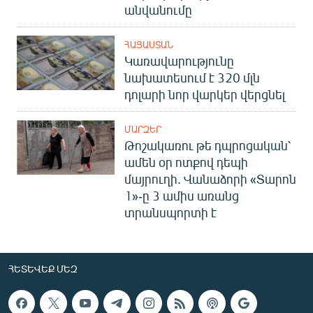
անվանումը
ՀԱՅԱՍՏԱՆ
Կառավարությունը
նախատեսում է 320 մլն
դոլարի նոր վարկեր վերցնել
ՄԱՐԶԵՐ
Թոշակառու թե դպրոցական՝
ամեն օր ոտքով դեպի
մայրուղի. Վանաձորի «Տարոն
1»-ը 3 ամիս առանց
տրանսպորտի է
ՀԵՏԵՎԵՔ ՄԵԶ