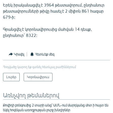
English
Երեկ իրականացվել է 3964 թեստավորում, ընդհանուր
թեստավորումների թիվը հասել է 2 միլիոն 861 հազար
Русский
679-ի:
ՀԵՏԵՎԵՔ ՄԵԶ
Գրանցվել է կորոնավիրուսից մահվան 14 դեպք,
ընդհանուր` 8322:
Կիսվել
Հետևեք մեզ
«Ազատության» բոլոր կայքերը
Հոդվածը կարող եք գտնել հետևյալ բաժիններում
Լուրեր
Կորոնավիրուս
Առնչվող թեմաներով
Քովիդի բռնկումից 2 տարի անց՝ ԱՄՆ-ում մարդկանց մոտ ի հայտ են
եկել հոգեկան առողջության լուրջ խնդիրներ