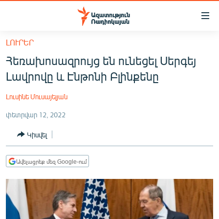
Մատչելիության
հղումներ
Անցնել
ԼՈՒՐԵՐ
հիմնական
ԱԶԱՏՈՒԹՅՈՒՆ TV
Հեռախոսազրույց են ունեցել Սերգեյ
բովանդակությանը
ՀԱՅԱՍՏԱՆ
Անցնել
Լավրովը և Էնթոնի Բլինքենը
հիմնական
ՔԱՂԱՔԱԿԱՆ
մենյուին
Լուսինե Մուսայելյան
ԸՆՏՐՈՒԹՅՈՒՆՆԵՐ 2026
Որոնում
փետրվար 12, 2022
ԻՐԱՎՈՒՆՔ
Կիսվել
ՀԱՍԱՐԱԿՈՒԹՅՈՒՆ
ՏՆՏԵՍՈՒԹՅՈՒՆ
Ավելացրեք մեզ Google-ում
ՂԱՐԱԲԱՂ
ՊԱՏԵՐԱԶՄԻ 6 ՇԱԲԱԹՆԵՐԸ
ՏԱՐԱԾԱՇՐՋԱՆ