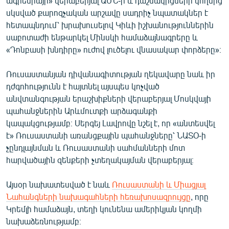
ագրեսիայի» վերաբերյալ ԱՄՆ-ի և դաշնակիցների կողմից
սկսված քարոզչական արշավը սադրիչ նպատակներ է
հետապնդում՝ խրախուսելով Կիևի իշխանություններին
սաբոտաժի ենթարկել Մինսկի համաձայնագրերը և
«Դոնբասի խնդիրը» ուժով լուծելու վնասակար փորձերը»։
Ռուսաստանյան դիվանագիտության ղեկավարը նաև իր
դժգոհությունն է հայտնել այսպես կոչված
անվտանգության երաշխիքների վերաբերյալ Մոսկվայի
պահանջներին Արևմուտքի արձագանքի
կապակցությամբ։ Սերգեյ Լավրովը նշել է, որ «անտեսվել
է» Ռուսաստանի առանցքային պահանջները՝ ՆԱՏՕ-ի
չընդլայնման և Ռուսաստանի սահմանների մոտ
հարվածային զենքերի չտեղակայման վերաբերյալ։
Այսօր նախատեսված է նաև
Ռուսաստանի և Միացյալ
Նահանգների նախագահների հեռախոսազրույցը
, որը
Կրեմլի համաձայն, տեղի կունենա ամերիկյան կողմի
նախաձեռնությամբ։