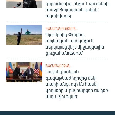
զորամասից. ինչու է ռուսների
հոսքը Հայաստան կրկին
ակտիվացել
ՀԱՍԱՐԱԿՈՒԹՅՈՒՆ
Գյումրիից Փարիզ․
հայկական անօդաչուն
ներկայացվել է միջազգային
ցուցահանդեսում
ՏԱՐԱԾԱՇՐՋԱՆ
Վաշինգտոնյան
գագաթնաժողովից մեկ
տարի անց. ուր են հասել
կողմերը և ինչ հարցեր են դեռ
մնում չլուծված