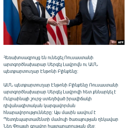
ՄԻՋԱԶԳԱՅԻՆ
ՄՇԱԿՈՒՅԹ
ՍՊՈՐՏ
ՄԵԿՆԱԲԱՆՈՒԹՅՈՒՆ
ՏՏ ԵՒ ԻՆՏԵՐՆԵՏ
ԿՈՐՈՆԱՎԻՐՈՒՍ
Հեռախոսազրույց են ունեցել Ռուսաստանի
արտգործնախարար Սերգեյ Լավրովն ու ԱՄՆ
ԱՐԽԻՎ
պետքարտուղար Էնթոնի Բլինքենը։
ՏԵՍԱՆՅՈՒԹԵՐ
ԱՄՆ պետքարտուղար Էնթոնի Բլինքենը Ռուսաստանի
ԲԱՆԱՎԵՃ
արտգործնախարար Սերգեյ Լավրովի հետ քննարկել է
ՁԳՏԵԼՈՎ ԼԱՎԱԳՈՒՅՆԻՆ
Ուկրաինայի շուրջ ստեղծված իրավիճակի
դիվանագիտական կարգավորման
ՓՈԴՔԱՍԹ
հնարավորությունները։ Այս մասին ասվում է
Պետդեպարտամենտի մամուլի ծառայության ղեկավար
Հայերեն
Նեդ Փրայսի գրավոր հայտարարության մեջ։