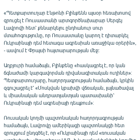
English
«Պետքարտուղար Էնթոնի Բլինքենն այսօր հեռախոսով
Русский
զրուցել է Ռուսաստանի արտգործնախարար Սերգեյ
Լավրովի հետ՝ քննարկելու ընդհանուր սուր
ՀԵՏԵՎԵՔ ՄԵԶ
մտահոգությունը, որ Ռուսաստանը կարող է դիտարկել
Ուկրաինայի դեմ հետագա ագրեսիան առաջիկա օրերին»,
- ասվում է Փրայսի հայտարարության մեջ:
Աղբյուրի համաձայն, Բլինքենը «հասկացրել է, որ կան
ճգնաժամի կարգավորման դիվանագիտական ուղիներ»։
«Ազատության» բոլոր կայքերը
Պետքարտուղարը, հաղորդագրության համաձայն, կրկին
զգուշացրել է՝ «Մոսկվան կբախվի վճռական, լայնածավալ
և միասնական անդրատլանտյան պատասխանի՝
Ուկրաինայի դեմ ագրեսիայի դեպքում»։
Ռուսական կողմի պաշտոնական հաղորդագրության
համաձայն, Լավրովը ամերիկացի պաշտոնակցի հետ
զրույցում ընդգծել է, որ «Ուկրաինայի դեմ «ռուսական