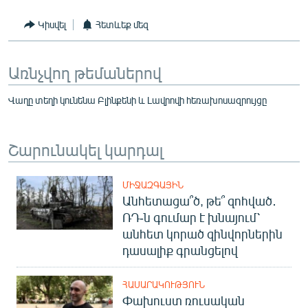
Կիսվել
Հետևեք մեզ
Առնչվող թեմաներով
Վաղը տեղի կունենա Բլինքենի և Լավրովի հեռախոսազրույցը
Շարունակել կարդալ
ՄԻՋԱԶԳԱՅԻՆ
Անհետացա՞ծ, թե՞ զոհված․
ՌԴ-ն գումար է խնայում՝
անհետ կորած զինվորներին
դասալիք գրանցելով
ՀԱՍԱՐԱԿՈՒԹՅՈՒՆ
Փախուստ ռուսական