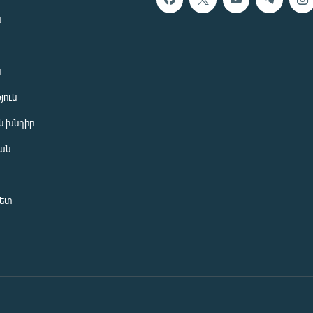
ն
ն
յուն
 խնդիր
ան
նետ