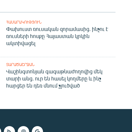
ՀԱՍԱՐԱԿՈՒԹՅՈՒՆ
Փախուստ ռուսական զորամասից. ինչու է
ռուսների հոսքը Հայաստան կրկին
ակտիվացել
ՏԱՐԱԾԱՇՐՋԱՆ
Վաշինգտոնյան գագաթնաժողովից մեկ
տարի անց. ուր են հասել կողմերը և ինչ
հարցեր են դեռ մնում չլուծված