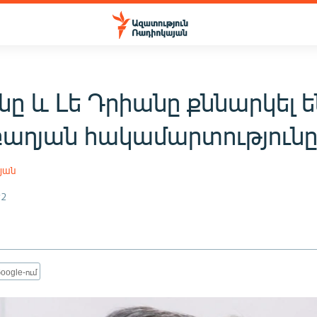
նը և Լե Դրիանը քննարկել ե
աղյան հակամարտություն
յան
22
oogle-ում