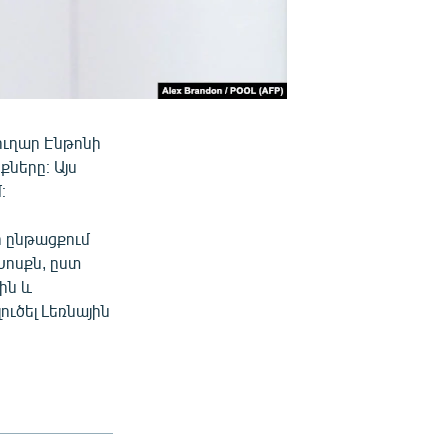
ւղար Էնթոնի
քները։ Այս
։
ի ընթացքում
ոսքն, ըստ
ին և
ուծել Լեռնային