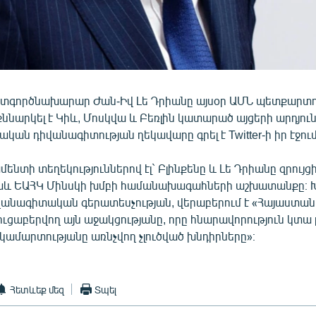
տգործնախարար Ժան-Իվ Լե Դրիանը այսօր ԱՄՆ պետքարտո
քննարկել է Կիև, Մոսկվա և Բեռլին կատարած այցերի արդյուն
կան դիվանագիտության ղեկավարը գրել է Twitter-ի իր էջում
տի տեղեկություններով էլ` Բլինքենը և Լե Դրիանը զրույց
նաև ԵԱՀԿ Մինսկի խմբի համանախագահների աշխատանքը։ Խ
վանագիտական գերատեսչության, վերաբերում է «Հայաստան
ւցաբերվող այն աջակցությանը, որը հնարավորություն կտա լ
ամարտությանը առնչվող չլուծված խնդիրները»։
Հետևեք մեզ
Տպել