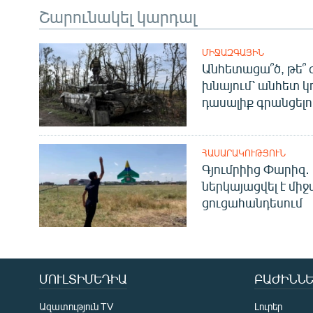
Շարունակել կարդալ
ՄԻՋԱԶԳԱՅԻՆ
Անհետացա՞ծ, թե՞ 
խնայում՝ անհետ կ
դասալիք գրանցելո
ՀԱՍԱՐԱԿՈՒԹՅՈՒՆ
Գյումրիից Փարիզ․
ներկայացվել է մի
ցուցահանդեսում
ՄՈՒԼՏԻՄԵԴԻԱ
ԲԱԺԻՆՆԵ
Ազատություն TV
Լուրեր