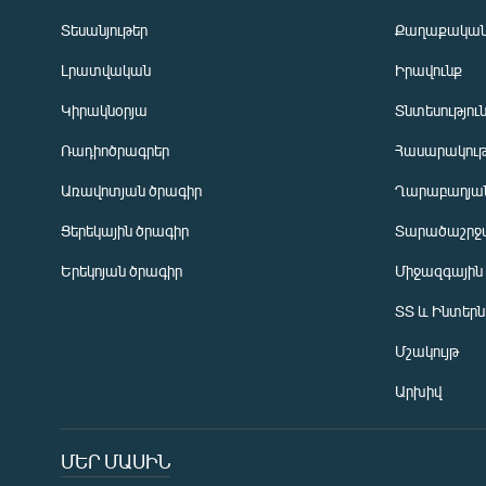
Տեսանյութեր
Քաղաքակա
Լրատվական
Իրավունք
Կիրակնօրյա
Տնտեսությու
Ռադիոծրագրեր
Հասարակութ
Առավոտյան ծրագիր
Ղարաբաղյան
Ցերեկային ծրագիր
Տարածաշրջ
Հայերեն
Երեկոյան ծրագիր
Միջազգային
English
ՏՏ և Ինտեր
Русский
Մշակույթ
ՀԵՏԵՎԵՔ ՄԵԶ
Արխիվ
ՄԵՐ ՄԱՍԻՆ