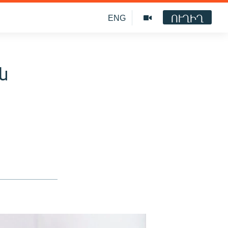
ՈՒՂԻՂ
ENG
ն
ը