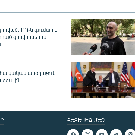
զոհված․ ՌԴ-ն գումար է
որած զինվորներին
վ
 հայկական անօդաչուն
ջազգային
Ր
ՀԵՏԵՎԵՔ ՄԵԶ