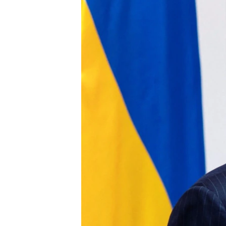
ՄԻՋԱԶԳԱՅԻՆ
ՄՇԱԿՈՒՅԹ
ՍՊՈՐՏ
ՄԵԿՆԱԲԱՆՈՒԹՅՈՒՆ
ՏՏ ԵՒ ԻՆՏԵՐՆԵՏ
ԿՈՐՈՆԱՎԻՐՈՒՍ
ԱՐԽԻՎ
ՏԵՍԱՆՅՈՒԹԵՐ
ԲԱՆԱՎԵՃ
ՁԳՏԵԼՈՎ ԼԱՎԱԳՈՒՅՆԻՆ
ՓՈԴՔԱՍԹ