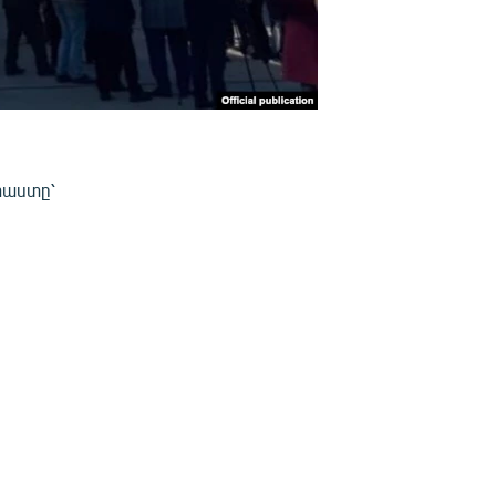
աստը՝