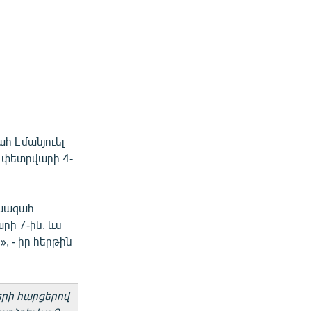
հ Էմանյուել
 փետրվարի 4-
ախագահ
րի 7-ին, ևս
, - իր հերթին
երի հարցերով