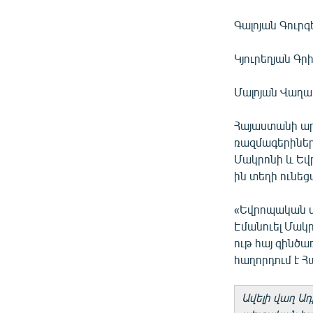
Գալոյան Գուրգ
Կյուրեղյան Գր
Մալոյան Վաղա
Հայաստանի ար
ռազմագերիներ
Մակրոնի և Եվ
ին տեղի ունե
«Եվրոպական մ
Էմանուել Մակր
ութ հայ զինծա
հաղորդում է 
Ավելի վաղ Ա