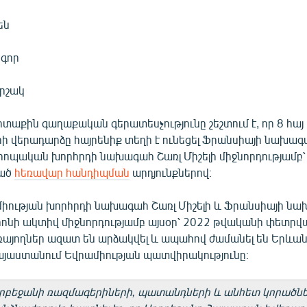
են
իգոր
րշակ
տաքին գաղաքական գերատեսչությունը շեշտում է, որ 8 հայ
ի վերադարձը հայրենիք տեղի է ունեցել Ֆրանսիայի նախագա
րոպական խորհրդի նախագահ Շառլ Միշելի միջնորդությամբ՝
ցած
հեռավար հանդիպման
արդյունքներով։
իության խորհրդի նախագահ Շառլ Միշելի և Ֆրանսիայի ն
ոնի ակտիվ միջնորդությամբ այսօր՝ 2022 թվականի փետրվա
ռայողներ ազատ են արձակվել և ապահով ժամանել են Երևան»
Հայաստանում Եվրամիության պատվիրակությունը։
դրբեջանի ռազմագերիների, պատանդների և անհետ կորածն