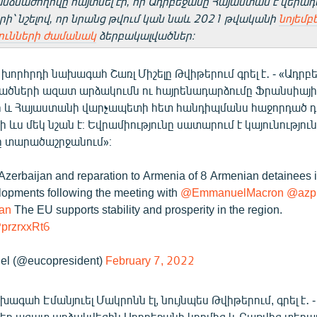
ձնաժողովը հայտնել էր, որ Ադրբեջանը Հայաստան է վերադա
րի՝ նշելով, որ նրանց թվում կան նաև 2021 թվականի
նոյեմբ
ունների ժամանակ
ձերբակալվածներ։
խորհրդի նախագահ Շառլ Միշելը Թվիթերում գրել է․ - «Ադրբ
վածների ազատ արձակումն ու հայրենադարձումը Ֆրանսիայի
 և Հայաստանի վարչապետի հետ հանդիպմանս հաջորդած 
 ևս մեկ նշան է։ Եվրամիությունը սատարում է կայունություն
 տարածաշրջանում»։
Azerbaijan and reparation to Armenia of 8 Armenian detainees i
elopments following the meeting with
@EmmanuelMacron
@azpr
an
The EU supports stability and prosperity in the region.
/PprzrxxRt6
el (@eucopresident)
February 7, 2022
գահ Էմանյուել Մակրոնն էլ, նույնպես Թվիթերում, գրել է․ -
եր ազատ արձակվեցին Ադրբեջանի կողմից և Բաքվից տեղ