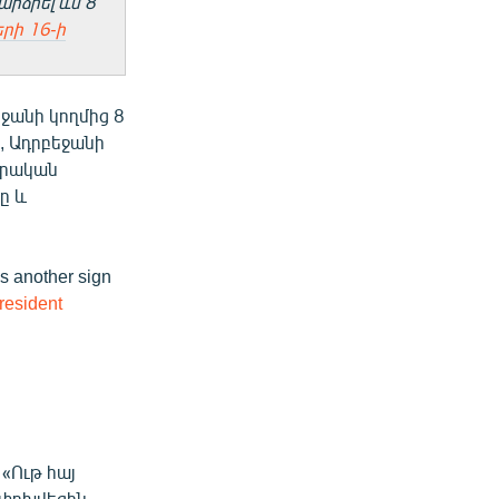
րձրել ևս 8
երի 16-ի
եջանի կողմից 8
, Ադրբեջանի
դրական
ը և
s another sign
esident
 «Ութ հայ
ափոխվեցին