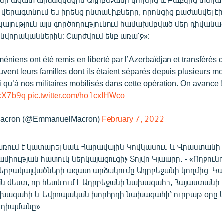
վերագտնում են իրենց ընտանիքները, որոնցից բաժանվել է
ալություն այս գործողությունում համախմբված մեր դիվան
նվորականներին։ Շարժվում ենք առա՛ջ»։
éniens ont été remis en liberté par l’Azerbaïdjan et transférés
ouvent leurs familles dont ils étaient séparés depuis plusieurs m
 qu’à nos militaires mobilisés dans cette opération. On avance 
VoxX7b9q
pic.twitter.com/ho1cxIHWco
acron (@EmmanuelMacron)
February 7, 2022
առում է կատարել նաև Հարավային Կովկասում և Վրաստանի
միության հատուկ ներկայացուցիչ Տոյվո Կլաարը․ - «Ողջունո
երբակալվածների ազատ արձակումը Ադրբեջանի կողմից։ Կ
 ժեստ, որ հետևում է Ադրբեջանի նախագահի, Հայաստանի
խագահի և Եվրոպական խորհրդի նախագահի՝ ուրբաթ օրը 
նդիպմանը»։