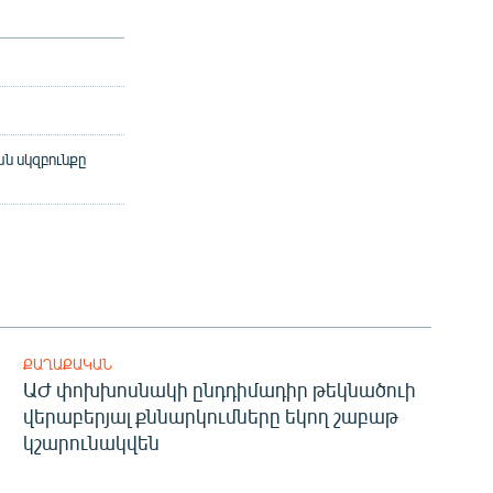
ան սկզբունքը
ՔԱՂԱՔԱԿԱՆ
ԱԺ փոխխոսնակի ընդդիմադիր թեկնածուի
վերաբերյալ քննարկումները եկող շաբաթ
կշարունակվեն