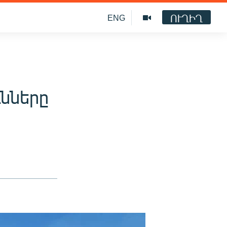
ՈՒՂԻՂ
ENG
նները