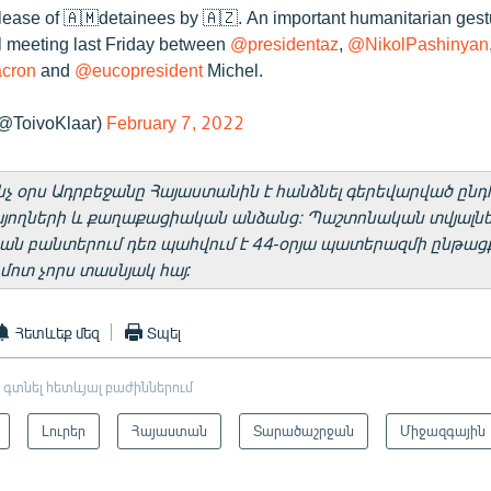
ease of 🇦🇲detainees by 🇦🇿. An important humanitarian gest
al meeting last Friday between
@presidentaz
,
@NikolPashinyan
cron
and
@eucopresident
Michel.
(@ToivoKlaar)
February 7, 2022
ինչ օրս Ադրբեջանը Հայաստանին է հանձնել գերեվարված ընդ
յողների և քաղաքացիական անձանց։ Պաշտոնական տվյալնե
ն բանտերում դեռ պահվում է 44-օրյա պատերազմի ընթացք
մոտ չորս տասնյակ հայ:
Հետևեք մեզ
Տպել
 գտնել հետևյալ բաժիններում
Լուրեր
Հայաստան
Տարածաշրջան
Միջազգային