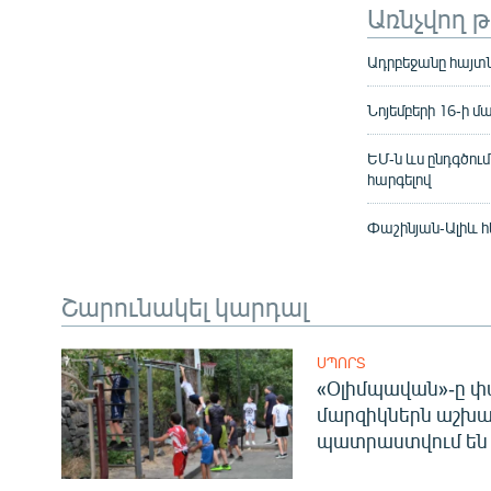
Առնչվող 
Ադրբեջանը հայտն
Նոյեմբերի 16-ի 
ԵՄ-ն ևս ընդգծում
հարգելով
Փաշինյան-Ալիև հ
Շարունակել կարդալ
ՍՊՈՐՏ
«Օլիմպավան»-ը փ
մարզիկներն աշխա
պատրաստվում են 