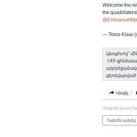
Welcome the rel
the quadrilater
@EmmanuelMa
— Toivo Klaar 
Այսպիսով՝ մ
149 զինծառա
ադրբեջանակա
գերեվարված 
Կիսվել
Հոդվածը կարող եք
Հայերեն արխիվ