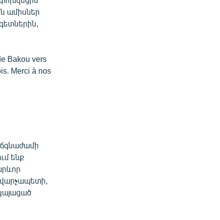
ին ամիսներ
ագետներին,
 de Bakou vers
ois. Merci à nos
!
 ճգնաժամի
ւմ ենք
արևոր
 վարչապետի,
կայացած