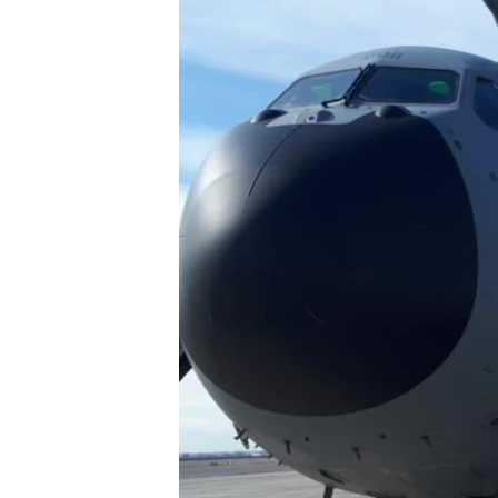
ՄԻՋԱԶԳԱՅԻՆ
ՄՇԱԿՈՒՅԹ
ՍՊՈՐՏ
ՄԵԿՆԱԲԱՆՈՒԹՅՈՒՆ
ՏՏ ԵՒ ԻՆՏԵՐՆԵՏ
ԿՈՐՈՆԱՎԻՐՈՒՍ
ԱՐԽԻՎ
ՏԵՍԱՆՅՈՒԹԵՐ
ԲԱՆԱՎԵՃ
ՁԳՏԵԼՈՎ ԼԱՎԱԳՈՒՅՆԻՆ
ՓՈԴՔԱՍԹ