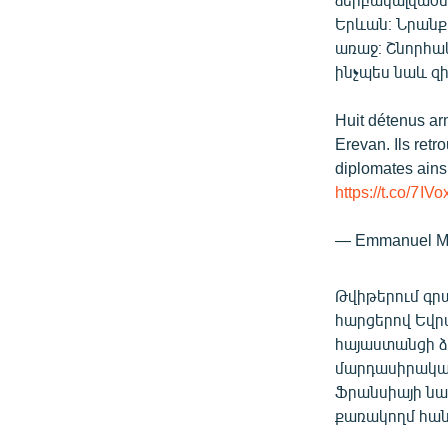
Երևան։ Նրանք 
առաջ։ Շնորհակ
ինչպես նաև զի
Huit détenus arm
Erevan. Ils retr
diplomates ainsi
https://t.co/7I
— Emmanuel M
Թվիթերում գր
հարցերով Եվրա
հայաստանցի ձ
մարդասիրական
Ֆրանսիայի նա
քառակողմ հա