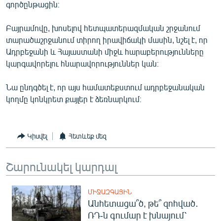
գործընթացին։
English
Русский
Բայրամովը, խոսելով հետպատերազմական շրջանում
տարածաշրջանում տիրող իրավիճակի մասին, նշել է, որ
Ադրբեջանի և Հայաստանի միջև հարաբերությունները
ՀԵՏԵՎԵՔ ՄԵԶ
կարգավորելու հնարավորություններ կան։
Նա ընդգծել է, որ այս համատեքստում ադրբեջանական
կողմը կոնկրետ քայլեր է ձեռնարկում։
«Ազատության» բոլոր կայքերը
Կիսվել
Հետևեք մեզ
Շարունակել կարդալ
ՄԻՋԱԶԳԱՅԻՆ
Անհետացա՞ծ, թե՞ զոհված․
ՌԴ-ն գումար է խնայում՝