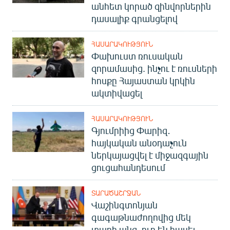
անհետ կորած զինվորներին
դասալիք գրանցելով
ՀԱՍԱՐԱԿՈՒԹՅՈՒՆ
Փախուստ ռուսական
զորամասից. ինչու է ռուսների
հոսքը Հայաստան կրկին
ակտիվացել
ՀԱՍԱՐԱԿՈՒԹՅՈՒՆ
Գյումրիից Փարիզ․
հայկական անօդաչուն
ներկայացվել է միջազգային
ցուցահանդեսում
ՏԱՐԱԾԱՇՐՋԱՆ
Վաշինգտոնյան
գագաթնաժողովից մեկ
տարի անց. ուր են հասել