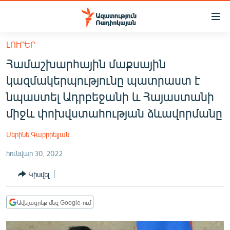
Մատչելիության
հղումներ
Անցնել
ԼՈՒՐԵՐ
հիմնական
ԱԶԱՏՈՒԹՅՈՒՆ TV
Համաշխարհային մաքսային
բովանդակությանը
ՀԱՅԱՍՏԱՆ
Անցնել
կազմակերպությունը պատրաստ է
հիմնական
ՔԱՂԱՔԱԿԱՆ
նպաստել Ադրբեջանի և Հայաստանի
մենյուին
ԸՆՏՐՈՒԹՅՈՒՆՆԵՐ 2026
միջև փոխվստահության ձևավորմանը
Որոնում
ԻՐԱՎՈՒՆՔ
Սերինե Գաբրիելյան
ՀԱՍԱՐԱԿՈՒԹՅՈՒՆ
հունվար 30, 2022
ՏՆՏԵՍՈՒԹՅՈՒՆ
Կիսվել
ՂԱՐԱԲԱՂ
ՊԱՏԵՐԱԶՄԻ 6 ՇԱԲԱԹՆԵՐԸ
Ավելացրեք մեզ Google-ում
ՏԱՐԱԾԱՇՐՋԱՆ