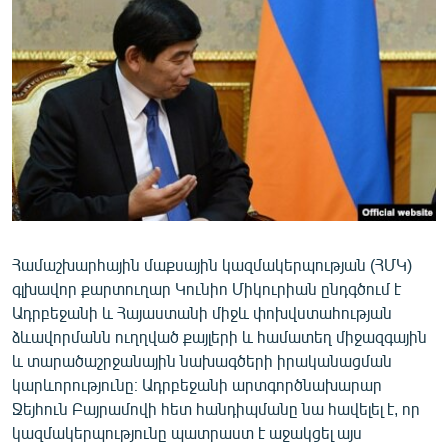
ՄԻՋԱԶԳԱՅԻՆ
ՄՇԱԿՈՒՅԹ
ՍՊՈՐՏ
ՄԵԿՆԱԲԱՆՈՒԹՅՈՒՆ
ՏՏ ԵՒ ԻՆՏԵՐՆԵՏ
ԿՈՐՈՆԱՎԻՐՈՒՍ
ԱՐԽԻՎ
Համաշխարհային մաքսային կազմակերպության (ՀՄԿ)
ՏԵՍԱՆՅՈՒԹԵՐ
գլխավոր քարտուղար Կունիո Միկուրիան ընդգծում է
ԲԱՆԱՎԵՃ
Ադրբեջանի և Հայաստանի միջև փոխվստահության
ձևավորմանն ուղղված քայլերի և համատեղ միջազգային
ՁԳՏԵԼՈՎ ԼԱՎԱԳՈՒՅՆԻՆ
և տարածաշրջանային նախագծերի իրականացման
ՓՈԴՔԱՍԹ
կարևորությունը։ Ադրբեջանի արտգործնախարար
Ջեյհուն Բայրամովի հետ հանդիպմանը նա հավելել է, որ
Հայերեն
կազմակերպությունը պատրաստ է աջակցել այս