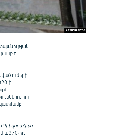
շտպանության
րանք է
նված ուժերի
020-ի
արել
ունները, որը
 նկատմամբ
(
Զինվորական
վ և 376-րդ