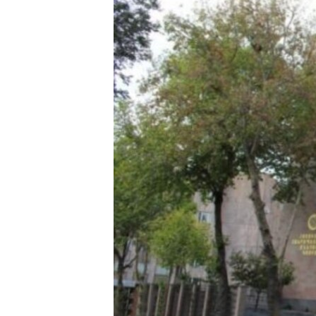
ՄԻՋԱԶԳԱՅԻՆ
ՄՇԱԿՈՒՅԹ
ՍՊՈՐՏ
ՄԵԿՆԱԲԱՆՈՒԹՅՈՒՆ
ՏՏ ԵՒ ԻՆՏԵՐՆԵՏ
ԿՈՐՈՆԱՎԻՐՈՒՍ
ԱՐԽԻՎ
ՏԵՍԱՆՅՈՒԹԵՐ
ԲԱՆԱՎԵՃ
ՁԳՏԵԼՈՎ ԼԱՎԱԳՈՒՅՆԻՆ
ՓՈԴՔԱՍԹ