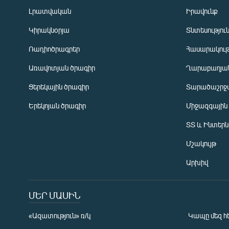
Լրատվական
Իրավունք
Կիրակնօրյա
Տնտեսությու
Ռադիոծրագրեր
Հասարակութ
Առավոտյան ծրագիր
Ղարաբաղյան
Ցերեկային ծրագիր
Տարածաշրջ
Հայերեն
Երեկոյան ծրագիր
Միջազգային
English
ՏՏ և Ինտեր
Русский
Մշակույթ
ՀԵՏԵՎԵՔ ՄԵԶ
Արխիվ
ՄԵՐ ՄԱՍԻՆ
«Ազատություն» ռ/կ
Կապը մեզ հ