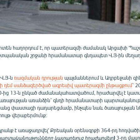
իտեն հաղորդում է, որ պատերազմի ժամանակ Արցախի Պա
շտպանական շրջանի հրամանատար գնդապետ Վ.Յ-ին մեղադ
 Վ.Յ-ն
ռազմական դրության
պայմաններում և Ադրբեջանի զի
ի դեմ սանձազերծված ագրեսիվ պատերազմի ընթացքում
` 2
0-ից 13-ն ընկած ժամանակահատվածում, հրաժարվել է կատ
առայության առանձին` գնդի հրամանատարի պարտականությ
 դրանց փաստացի դադարեցմամբ, ինչպես նաև ծառայության
փույթ վերաբերմունք։
դրանք է առաջադրվել՝ Քրեական օրենսգրքի 364-րդ հոդվածի 
պարտականությունները կատարելուց հրաժարվելը
)
3-րդ մասո