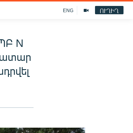
ՈՒՂԻՂ
ENG
ՊԲ N
նատար
դրվել