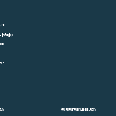
ն
յուն
 խնդիր
ան
նետ
ետ
Հայտարարություններ