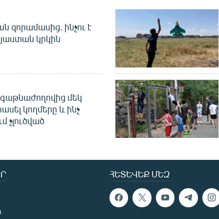
 զորամասից. ինչու է
այաստան կրկին
գաթնաժողովից մեկ
հասել կողմերը և ինչ
ւմ չլուծված
Ր
ՀԵՏԵՎԵՔ ՄԵԶ
ն