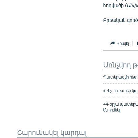
հոդվածի (
Անփո
Քրեական գործի
Կիսվել
Առնչվող 
Պատերազմի հետևա
«Ինչ-որ բաներ կ
44-օրյա պատերա
են հիմնել
Շարունակել կարդալ