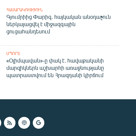
ՀԱՍԱՐԱԿՈՒԹՅՈՒՆ
Գյումրիից Փարիզ․ հայկական անօդաչուն
ներկայացվել է միջազգային
ցուցահանդեսում
ՍՊՈՐՏ
«Օլիմպավան»-ը փակ է. հավաքականի
մարզիկներն աշխարհի առաջնությանը
պատրաստվում են Հրազդանի կիրճում