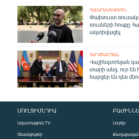
ՀԱՍԱՐԱԿՈՒԹՅՈՒՆ
Փախուստ ռուսական
ռուսների հոսքը Հ
ակտիվացել
ՏԱՐԱԾԱՇՐՋԱՆ
Վաշինգտոնյան գա
տարի անց. ուր են 
հարցեր են դեռ մնո
ՄՈՒԼՏԻՄԵԴԻԱ
ԲԱԺԻՆՆԵ
Ազատություն TV
Լուրեր
Տեսանյութեր
Քաղաքակա