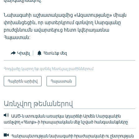
Նախագահի աշխատակազմից «Ազատությանը» միայն
փոխանցեցին, որ արտերկրում գտնվող Սարգսյանը
բուժզննումն ավարտելուց հետո կվերադառնա
Հայաստան։
Կիսվել
Հետևեք մեզ
Հոդվածը կարող եք գտնել հետևյալ բաժիններում
Հայերեն արխիվ
Հայաստան
Առնչվող թեմաներով
ԱԱԾ-ն ստուգման առարկա կդարձնի Արմեն Սարգսյանին
առնչվող «Հետք»-ի հրապարակման մեջ նշված հանգամանքները
Հանրապետության նախագահի հրաժարականի ու ընտրության