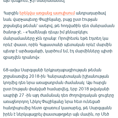
այս դեպքում, չէր մանրամասնել։
Հարցին
երեկվա առցանց ասուլիսում
անդրադարձավ
նաև վարչապետը Փաշինյանը, բայց ըստ էության
շրջանցեց թեման՝ ասելով, թե հոդվածին դեռ մանրամասն
ծանոթ չէ. - «Համենայն դեպս իմ քննարկելու
մանրամասները չեն դրանք։ Որովհետև եթե էդտեղ կա
որևէ փաստ, որին Հայաստանի պետական որևէ մարմին
պետք է արձագանքի, կարծում եմ, էդ մարմինները պիտի
զբաղվեն դրանով»։
68-ամյա Սարգսյանի երկքաղաքացիության թեման
շրջանառվեց 2018-ին Հանրապետական իշխանության
կողմից դեռ նրա առաջադրման ժամանակ։ Այս հարցն
ըստ էության փակված համարվեց, երբ 2018 թվականի
ապրիլի 27 -ին այդ ժամանակ դեռ ժողովրդական ցուցերը
առաջնորդող Նիկոլ Փաշինյանը նրա հետ ունեցած
հանդիպումից հետո գրառում կատարեց, թե Սարգսյանն
իրեն է ներկայացրել փաստաթղթեր այն մասին, որ Մեծ