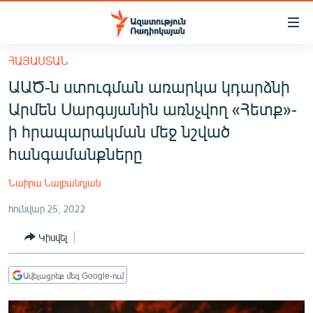
Մատչելիության
հղումներ
Անցնել
ՀԱՅԱՍՏԱՆ
հիմնական
ԱԶԱՏՈՒԹՅՈՒՆ TV
ԱԱԾ-ն ստուգման առարկա կդարձնի
բովանդակությանը
ՀԱՅԱՍՏԱՆ
Անցնել
Արմեն Սարգսյանին առնչվող «Հետք»-
հիմնական
ՔԱՂԱՔԱԿԱՆ
ի հրապարակման մեջ նշված
մենյուին
ԸՆՏՐՈՒԹՅՈՒՆՆԵՐ 2026
հանգամանքները
Որոնում
ԻՐԱՎՈՒՆՔ
Նաիրա Նալբանդյան
ՀԱՍԱՐԱԿՈՒԹՅՈՒՆ
հունվար 25, 2022
ՏՆՏԵՍՈՒԹՅՈՒՆ
Կիսվել
ՂԱՐԱԲԱՂ
ՊԱՏԵՐԱԶՄԻ 6 ՇԱԲԱԹՆԵՐԸ
Ավելացրեք մեզ Google-ում
ՏԱՐԱԾԱՇՐՋԱՆ