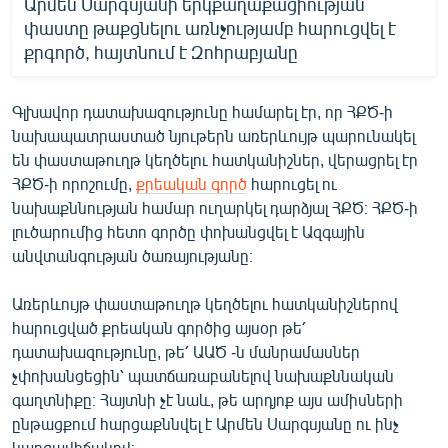
Արմեն Սարգսյանի երկքաղաքացիության
փաստը թաքցնելու առնչությամբ հարուցվել է
քրգործ, հայտնում է Զոհրաբյանը
Գլխավոր դատախազությունը համարել էր, որ ՀՔԾ-ի
նախապատրաստած նյութերն առերևույթ պարունակել
են փաստաթուղթ կեղծելու հատկանիշներ, վերացրել էր
ՀՔԾ-ի որոշումը,
քրեական գործ
հարուցել ու
նախաքննության համար ուղարկել դարձյալ ՀՔԾ։ ՀՔԾ-ի
լուծարումից հետո գործը փոխանցվել է Ազգային
անվտանգության ծառայությանը։
Առերևույթ փաստաթուղթ կեղծելու հատկանիշներով
հարուցված քրեական գործից այսօր թե՛
դատախազությունը, թե՛ ԱԱԾ -ն մանրամասներ
չփոխանցեցին՝ պատճառաբանելով նախաքննական
գաղտնիքը։ Հայտնի չէ նաև, թե արդյոք այս ամիսների
ընթացքում հարցաքննվել է Արմեն Սարգսյանը ու ինչ
կարգավիճակով։