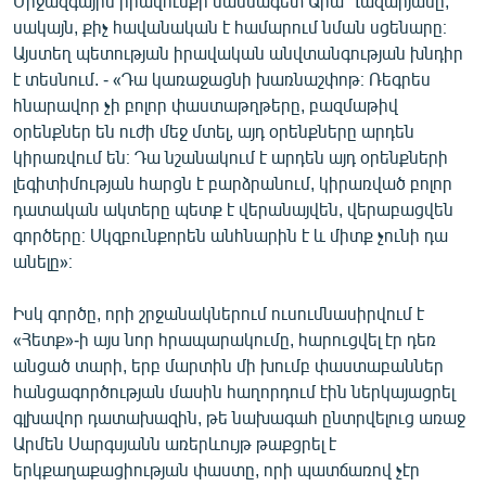
Միջազգային իրավունքի մասնագետ Արա Ղազարյանը,
սակայն, քիչ հավանական է համարում նման սցենարը։
Այստեղ պետության իրավական անվտանգության խնդիր
է տեսնում. - «Դա կառաջացնի խառնաշփոթ։ Ռեգրես
հնարավոր չի բոլոր փաստաթղթերը, բազմաթիվ
օրենքներ են ուժի մեջ մտել, այդ օրենքները արդեն
կիրառվում են։ Դա նշանակում է արդեն այդ օրենքների
լեգիտիմության հարցն է բարձրանում, կիրառված բոլոր
դատական ակտերը պետք է վերանայվեն, վերաբացվեն
գործերը։ Սկզբունքորեն անհնարին է և միտք չունի դա
անելը»։
Իսկ գործը, որի շրջանակներում ուսումնասիրվում է
«Հետք»-ի այս նոր հրապարակումը, հարուցվել էր դեռ
անցած տարի, երբ մարտին մի խումբ փաստաբաններ
հանցագործության մասին հաղորդում էին ներկայացրել
գլխավոր դատախազին, թե նախագահ ընտրվելուց առաջ
Արմեն Սարգսյանն առերևույթ թաքցրել է
երկքաղաքացիության փաստը, որի պատճառով չէր