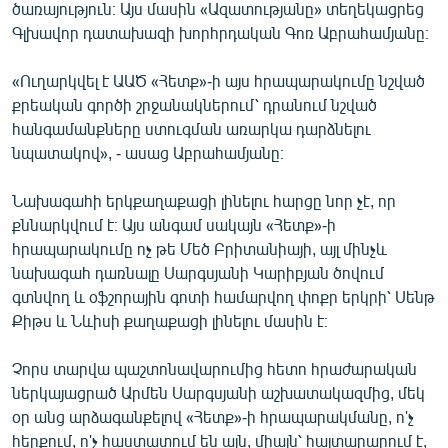
ծառայություն։ Այս մասին «Ազատությանը» տեղեկացրեց
English
Գլխավոր դատախազի խորհրդական Գոռ Աբրահամյանը։
Русский
«Ուղարկվել է ԱԱԾ «Հետք»-ի այս հրապարակումը նշված
քրեական գործի շրջանակներում՝ դրանում նշված
ՀԵՏԵՎԵՔ ՄԵԶ
հանգամանքները ստուգման առարկա դարձնելու
նպատակով», - ասաց Աբրահամյանը։
Նախագահի երկքաղաքացի լինելու հարցը նոր չէ, որ
քննարկվում է։ Այս անգամ սակայն «Հետք»-ի
«Ազատության» բոլոր կայքերը
հրապարակումը ոչ թե Մեծ Բրիտանիայի, այլ մինչև
նախագահ դառնալը Սարգսյանի Կարիբյան ծովում
գտնվող և օֆշորային գոտի համարվող փոքր երկրի՝ Սենթ
Քիթս և Նևիսի քաղաքացի լինելու մասին է։
Չորս տարվա պաշտոնավարումից հետո հրաժարական
ներկայացրած Արմեն Սարգսյանի աշխատակազմից, մեկ
օր անց արձագանքելով «Հետք»-ի հրապարակմանը, ո'չ
հերքում, ո'չ հաստատում են այն, միայն՝ հայտարարում է,