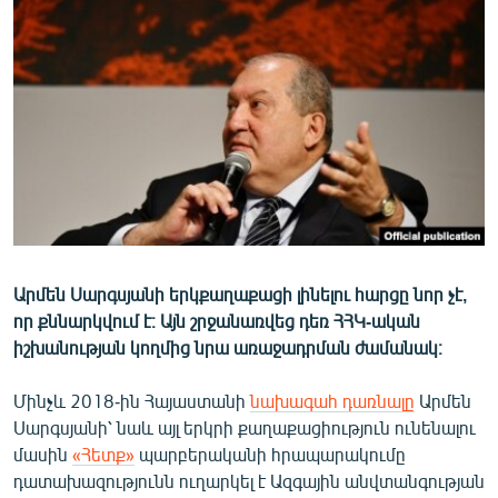
ՄԻՋԱԶԳԱՅԻՆ
ՄՇԱԿՈՒՅԹ
ՍՊՈՐՏ
ՄԵԿՆԱԲԱՆՈՒԹՅՈՒՆ
ՏՏ ԵՒ ԻՆՏԵՐՆԵՏ
ԿՈՐՈՆԱՎԻՐՈՒՍ
ԱՐԽԻՎ
Արմեն Սարգսյանի երկքաղաքացի լինելու հարցը նոր չէ,
ՏԵՍԱՆՅՈՒԹԵՐ
որ քննարկվում է։ Այն շրջանառվեց դեռ ՀՀԿ-ական
ԲԱՆԱՎԵՃ
իշխանության կողմից նրա առաջադրման ժամանակ։
ՁԳՏԵԼՈՎ ԼԱՎԱԳՈՒՅՆԻՆ
Մինչև 2018-ին Հայաստանի
նախագահ դառնալը
Արմեն
ՓՈԴՔԱՍԹ
Սարգսյանի՝ նաև այլ երկրի քաղաքացիություն ունենալու
մասին
«Հետք»
պարբերականի հրապարակումը
Հայերեն
դատախազությունն ուղարկել է Ազգային անվտանգության