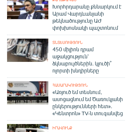
Խորհրդարանը քննարկում է
Արամ Վարդևանյանի
թեկնածությունը ԱԺ
փոխխոսնակի պաշտոնում
ՏՆՏԵՍՈՒԹՅՈՒՆ
450 միլիոն դրամ
աջակցություն՝
ձկնաբույծներին. կլուծի՞
ոլորտի խնդիրները
ՀԱՍԱՐԱԿՈՒԹՅՈՒՆ
«Առյուծ եմ տեսնում,
ասոցացնում եմ Ծառուկյանի
ընկերությունների հետ».
«Կենտրոն» TV-ն տուգանվեց
ԻՐԱՎՈՒՆՔ