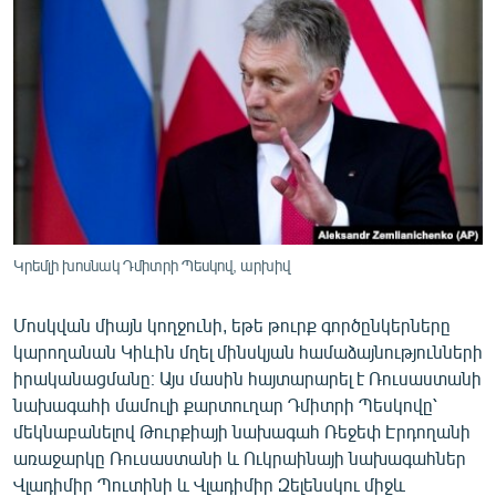
ՄԻՋԱԶԳԱՅԻՆ
ՄՇԱԿՈՒՅԹ
ՍՊՈՐՏ
ՄԵԿՆԱԲԱՆՈՒԹՅՈՒՆ
ՏՏ ԵՒ ԻՆՏԵՐՆԵՏ
ԿՈՐՈՆԱՎԻՐՈՒՍ
ԱՐԽԻՎ
Կրեմլի խոսնակ Դմիտրի Պեսկով, արխիվ
ՏԵՍԱՆՅՈՒԹԵՐ
Մոսկվան միայն կողջունի, եթե թուրք գործընկերները
ԲԱՆԱՎԵՃ
կարողանան Կիևին մղել մինսկյան համաձայնությունների
ՁԳՏԵԼՈՎ ԼԱՎԱԳՈՒՅՆԻՆ
իրականացմանը։ Այս մասին հայտարարել է Ռուսաստանի
նախագահի մամուլի քարտուղար Դմիտրի Պեսկովը՝
ՓՈԴՔԱՍԹ
մեկնաբանելով Թուրքիայի նախագահ Ռեջեփ Էրդողանի
առաջարկը Ռուսաստանի և Ուկրաինայի նախագահներ
Հայերեն
Վլադիմիր Պուտինի և Վլադիմիր Զելենսկու միջև