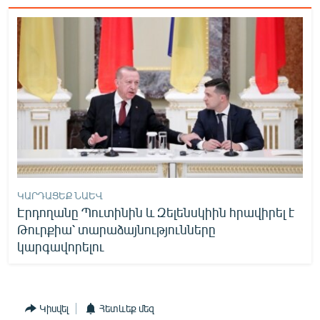
ԿԱՐԴԱՑԵՔ ՆԱԵՎ
Էրդողանը Պուտինին և Զելենսկիին հրավիրել է
Թուրքիա՝ տարաձայնությունները
կարգավորելու
Կիսվել
Հետևեք մեզ