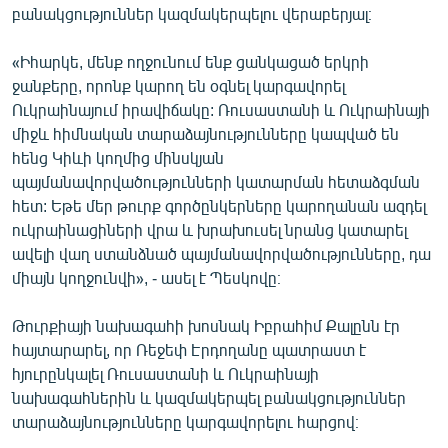
բանակցություններ կազմակերպելու վերաբերյալ։
English
Русский
«Իհարկե, մենք ողջունում ենք ցանկացած երկրի
ջանքերը, որոնք կարող են օգնել կարգավորել
ՀԵՏԵՎԵՔ ՄԵԶ
Ուկրաինայում իրավիճակը: Ռուսաստանի և Ուկրաինայի
միջև հիմնական տարաձայնությունները կապված են
հենց Կիևի կողմից մինսկյան
պայմանավորվածությունների կատարման հետաձգման
հետ: Եթե մեր թուրք գործընկերները կարողանան ազդել
ուկրաինացիների վրա և խրախուսել նրանց կատարել
«Ազատության» բոլոր կայքերը
ավելի վաղ ստանձնած պայմանավորվածությունները, դա
միայն կողջունվի», - ասել է Պեսկովը։
Թուրքիայի նախագահի խոսնակ Իբրահիմ Քալընն էր
հայտարարել, որ Ռեջեփ Էրդողանը պատրաստ է
հյուրընկալել Ռուսաստանի և Ուկրաինայի
նախագահներին և կազմակերպել բանակցություններ
տարաձայնությունները կարգավորելու հարցով։