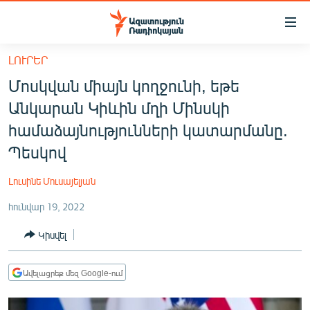
Մատչելիության
հղումներ
Անցնել
ԼՈՒՐԵՐ
հիմնական
ԱԶԱՏՈՒԹՅՈՒՆ TV
Մոսկվան միայն կողջունի, եթե
բովանդակությանը
ՀԱՅԱՍՏԱՆ
Անցնել
Անկարան Կիևին մղի Մինսկի
հիմնական
ՔԱՂԱՔԱԿԱՆ
համաձայնությունների կատարմանը.
մենյուին
ԸՆՏՐՈՒԹՅՈՒՆՆԵՐ 2026
Պեսկով
Որոնում
ԻՐԱՎՈՒՆՔ
Լուսինե Մուսայելյան
ՀԱՍԱՐԱԿՈՒԹՅՈՒՆ
հունվար 19, 2022
ՏՆՏԵՍՈՒԹՅՈՒՆ
Կիսվել
ՂԱՐԱԲԱՂ
ՊԱՏԵՐԱԶՄԻ 6 ՇԱԲԱԹՆԵՐԸ
Ավելացրեք մեզ Google-ում
ՏԱՐԱԾԱՇՐՋԱՆ