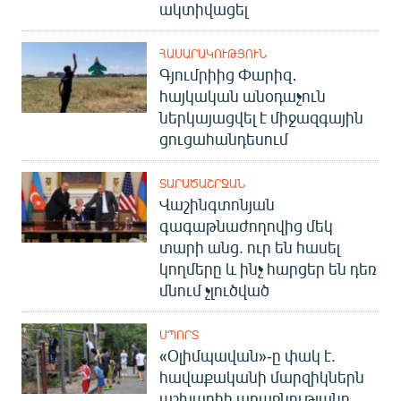
ակտիվացել
ՀԱՍԱՐԱԿՈՒԹՅՈՒՆ
Գյումրիից Փարիզ․
հայկական անօդաչուն
ներկայացվել է միջազգային
ցուցահանդեսում
ՏԱՐԱԾԱՇՐՋԱՆ
Վաշինգտոնյան
գագաթնաժողովից մեկ
տարի անց. ուր են հասել
կողմերը և ինչ հարցեր են դեռ
մնում չլուծված
ՍՊՈՐՏ
«Օլիմպավան»-ը փակ է.
հավաքականի մարզիկներն
աշխարհի առաջնությանը