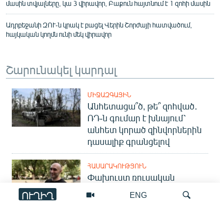
մասին տվյալները, կա 3 վիրավոր, Բաքուն հայտնում է 1 զոհի մասին
Ադրբեջանի ԶՈՒ-ն կրակ է բացել Վերին Շորժայի հատվածում,
հայկական կողմն ունի մեկ վիրավոր
Շարունակել կարդալ
ՄԻՋԱԶԳԱՅԻՆ
Անհետացա՞ծ, թե՞ զոհված․
ՌԴ-ն գումար է խնայում՝
անհետ կորած զինվորներին
դասալիք գրանցելով
ՀԱՍԱՐԱԿՈՒԹՅՈՒՆ
Փախուստ ռուսական
զորամասից. ինչու է ռուսների
ՈՒՂԻՂ
ENG
հոսքը Հայաստան կրկին
ակտիվացել