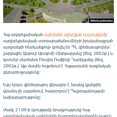
ՄԻՋԱԶԳԱՅԻՆ
ՄՇԱԿՈՒՅԹ
ՍՊՈՐՏ
ՄԵԿՆԱԲԱՆՈՒԹՅՈՒՆ
Հայ-ադրբեջանական
սահմանի արևելյան ուղղությամբ
«ադրբեջանական ստորաբաժանումների իրականացրած
ՏՏ ԵՒ ԻՆՏԵՐՆԵՏ
սադրանքի հետևանքով» զոհվել են ՊՆ զինծառայողներ`
ԿՈՐՈՆԱՎԻՐՈՒՍ
շարքային Արթուր Արտյոմի Մխիթարյանը (ծնվ. 2002թ.) և
կրտսեր սերժանտ Ռուդիկ Ռաֆիկի Ղարիբյանը (ծնվ.
ԱՐԽԻՎ
2002թ.)։ Այս մասին հայտնում է Հայաստանի ռազմական
ՏԵՍԱՆՅՈՒԹԵՐ
գերատեսչությունը:
ԲԱՆԱՎԵՃ
Եվս երկու զինծառայող վիրավոր է, նրանց կյանքին
ՁԳՏԵԼՈՎ ԼԱՎԱԳՈՒՅՆԻՆ
վտանգ չի սպառնում, հաղորդում է Պաշտպանության
նախարարությունը:
ՓՈԴՔԱՍԹ
Ժամը 21։00-ի դրությամբ իրադրությունը հայ-
Հայերեն
ադրբեջանական սահմանին հարաբերականորեն կայուն