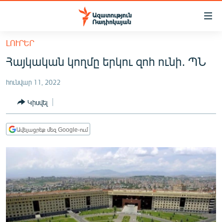
Մատչելիության
հղումներ
Անցնել
ԼՈՒՐԵՐ
հիմնական
ԱԶԱՏՈՒԹՅՈՒՆ TV
Հայկական կողմը երկու զոհ ունի. ՊՆ
բովանդակությանը
ՀԱՅԱՍՏԱՆ
Անցնել
հունվար 11, 2022
հիմնական
ՔԱՂԱՔԱԿԱՆ
մենյուին
Կիսվել
ԸՆՏՐՈՒԹՅՈՒՆՆԵՐ 2026
Որոնում
ԻՐԱՎՈՒՆՔ
Ավելացրեք մեզ Google-ում
ՀԱՍԱՐԱԿՈՒԹՅՈՒՆ
ՏՆՏԵՍՈՒԹՅՈՒՆ
ՂԱՐԱԲԱՂ
ՊԱՏԵՐԱԶՄԻ 6 ՇԱԲԱԹՆԵՐԸ
ՏԱՐԱԾԱՇՐՋԱՆ