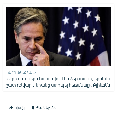
ԿԱՐԴԱՑԵՔ ՆԱԵՎ
«Երբ ռուսները հայտնվում են ձեր տանը, երբեմն
շատ դժվար է նրանց ստիպել հեռանալ». Բլինքեն
Կիսվել
Հետևեք մեզ