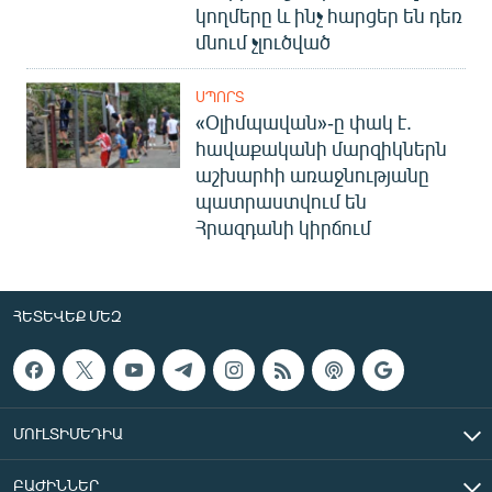
կողմերը և ինչ հարցեր են դեռ
մնում չլուծված
ՍՊՈՐՏ
«Օլիմպավան»-ը փակ է.
հավաքականի մարզիկներն
աշխարհի առաջնությանը
պատրաստվում են
Հրազդանի կիրճում
ՀԵՏԵՎԵՔ ՄԵԶ
ՄՈՒԼՏԻՄԵԴԻԱ
ԲԱԺԻՆՆԵՐ