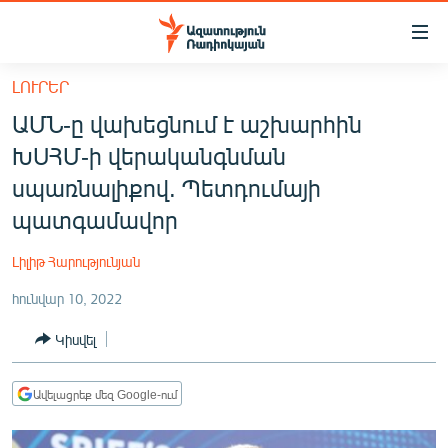
Մատչելիության
հղումներ
Անցնել
ԼՈՒՐԵՐ
հիմնական
ԱԶԱՏՈՒԹՅՈՒՆ TV
ԱՄՆ-ը վախեցնում է աշխարհին
բովանդակությանը
ՀԱՅԱՍՏԱՆ
Անցնել
ԽՍՀՄ-ի վերականգնման
հիմնական
ՔԱՂԱՔԱԿԱՆ
սպառնալիքով. Պետդումայի
մենյուին
ԸՆՏՐՈՒԹՅՈՒՆՆԵՐ 2026
պատգամավոր
Որոնում
ԻՐԱՎՈՒՆՔ
Լիլիթ Հարությունյան
ՀԱՍԱՐԱԿՈՒԹՅՈՒՆ
հունվար 10, 2022
ՏՆՏԵՍՈՒԹՅՈՒՆ
Կիսվել
ՂԱՐԱԲԱՂ
ՊԱՏԵՐԱԶՄԻ 6 ՇԱԲԱԹՆԵՐԸ
Ավելացրեք մեզ Google-ում
ՏԱՐԱԾԱՇՐՋԱՆ