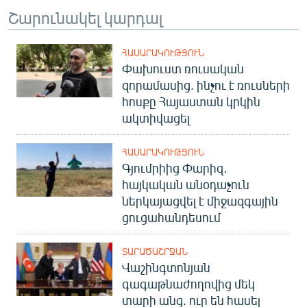
Շարունակել կարդալ
ՀԱՍԱՐԱԿՈՒԹՅՈՒՆ
Փախուստ ռուսական
զորամասից. ինչու է ռուսների
հոսքը Հայաստան կրկին
ակտիվացել
ՀԱՍԱՐԱԿՈՒԹՅՈՒՆ
Գյումրիից Փարիզ․
հայկական անօդաչուն
ներկայացվել է միջազգային
ցուցահանդեսում
ՏԱՐԱԾԱՇՐՋԱՆ
Վաշինգտոնյան
գագաթնաժողովից մեկ
տարի անց. ուր են հասել