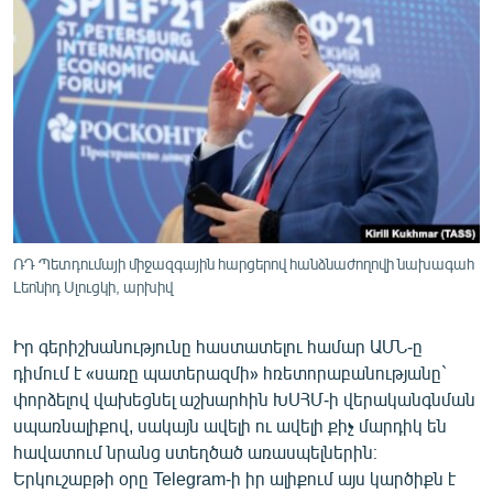
ՄԻՋԱԶԳԱՅԻՆ
ՄՇԱԿՈՒՅԹ
ՍՊՈՐՏ
ՄԵԿՆԱԲԱՆՈՒԹՅՈՒՆ
ՏՏ ԵՒ ԻՆՏԵՐՆԵՏ
ԿՈՐՈՆԱՎԻՐՈՒՍ
ԱՐԽԻՎ
ՌԴ Պետդումայի միջազգային հարցերով հանձնաժողովի նախագահ
Լեոնիդ Սլուցկի, արխիվ
ՏԵՍԱՆՅՈՒԹԵՐ
ԲԱՆԱՎԵՃ
Իր գերիշխանությունը հաստատելու համար ԱՄՆ-ը
դիմում է «սառը պատերազմի» հռետորաբանությանը`
ՁԳՏԵԼՈՎ ԼԱՎԱԳՈՒՅՆԻՆ
փորձելով վախեցնել աշխարհին ԽՍՀՄ-ի վերականգնման
ՓՈԴՔԱՍԹ
սպառնալիքով, սակայն ավելի ու ավելի քիչ մարդիկ են
հավատում նրանց ստեղծած առասպելներին։
Հայերեն
Երկուշաբթի օրը Telegram-ի իր ալիքում այս կարծիքն է