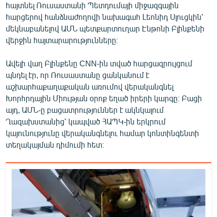
հայտնել Ռուսաստանի Պետդումայի միջազգային
English
հարցերով հանձնաժողովի նախագահ Լեոնիդ Սլուցկին՝
Русский
մեկնաբանելով ԱՄՆ պետքարտուղար Էնթոնի Բլինքենի
վերջին հայտարարությունները։
ՀԵՏԵՎԵՔ ՄԵԶ
Ավելի վաղ Բլինքենը CNN-ին տված հարցազրույցում
պնդել էր, որ Ռուսաստանը ցանկանում է
աշխարհաքաղաքական առումով վերականգնել
Խորհրդային Միության օրոք եղած իրերի կարգը։ Բացի
այդ, ԱՄՆ-ը բացատրություններ է ակնկալում
«Ազատության» բոլոր կայքերը
Ղազախստանից՝ կապված ՀԱՊԿ-ին երկրում
կայունությունը վերականգնելու համար կոնտինգենտի
տեղակայման դիմումի հետ։