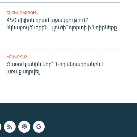
ՏՆՏԵՍՈՒԹՅՈՒՆ
450 միլիոն դրամ աջակցություն՝
ձկնաբույծներին. կլուծի՞ ոլորտի խնդիրները
ԻՐԱՎՈՒՆՔ
Ծառուկյանին նոր՝ 3-րդ մեղադրանքն է
առաջադրվել