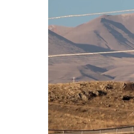
ՄԻՋԱԶԳԱՅԻՆ
ՄՇԱԿՈՒՅԹ
ՍՊՈՐՏ
ՄԵԿՆԱԲԱՆՈՒԹՅՈՒՆ
ՏՏ ԵՒ ԻՆՏԵՐՆԵՏ
ԿՈՐՈՆԱՎԻՐՈՒՍ
ԱՐԽԻՎ
ՏԵՍԱՆՅՈՒԹԵՐ
ԲԱՆԱՎԵՃ
ՁԳՏԵԼՈՎ ԼԱՎԱԳՈՒՅՆԻՆ
ՓՈԴՔԱՍԹ