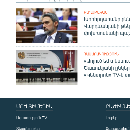
ՔԱՂԱՔԱԿԱՆ
Խորհրդարանը քնն
Վարդևանյանի թեկ
փոխխոսնակի պաշ
ՀԱՍԱՐԱԿՈՒԹՅՈՒՆ
«Առյուծ եմ տեսնու
Ծառուկյանի ընկեր
«Կենտրոն» TV-ն տ
ՄՈՒԼՏԻՄԵԴԻԱ
ԲԱԺԻՆՆԵ
Ազատություն TV
Լուրեր
Տեսանյութեր
Քաղաքակա