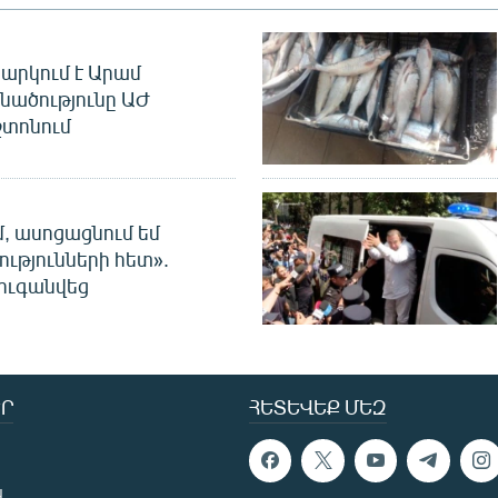
արկում է Արամ
նածությունը ԱԺ
տոնում
մ, ասոցացնում եմ
ությունների հետ».
ուգանվեց
Ր
ՀԵՏԵՎԵՔ ՄԵԶ
ն