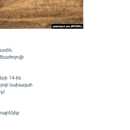
մասին:
ձնաժողովի
երի 14-ին
րհրդի նախագահ
ղմ
հայրենիք