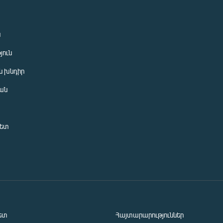
ն
յուն
 խնդիր
ան
նետ
ետ
Հայտարարություններ