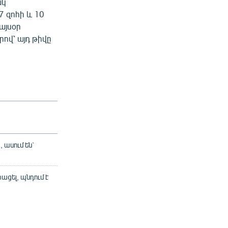
ակ
7 զոհի և 10
այսօր
րով՝ այդ թիվը
 ասում են`
ացել, պնդում է