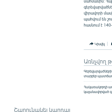
սահմանին։ Հայ
գերեվարվածներ
վիրավորի մաս
պահվում են շո
հասնում է 140
Կիսվել
Առնչվող 
Գերեվարվածների 
տարբեր պատճառ
Հակառակորդի առա
կալանավորված 
Շարունակել կարդալ