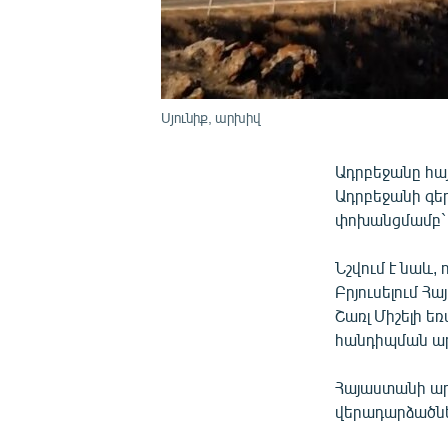
Սյունիք, արխիվ
Ադրբեջանը հա
Ադրբեջանի գե
փոխանցմամբ` 
Նշվում է նաև,
Բրյուսելում 
Շառլ Միշելի ե
հանդիպման ար
Հայաստանի ար
վերադարձածնե