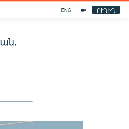
ՈՒՂԻՂ
ENG
տան.