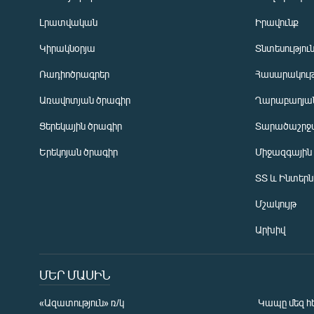
Լրատվական
Իրավունք
Կիրակնօրյա
Տնտեսությու
Ռադիոծրագրեր
Հասարակութ
Առավոտյան ծրագիր
Ղարաբաղյան
Ցերեկային ծրագիր
Տարածաշրջ
Հայերեն
Երեկոյան ծրագիր
Միջազգային
English
ՏՏ և Ինտեր
Русский
Մշակույթ
ՀԵՏԵՎԵՔ ՄԵԶ
Արխիվ
ՄԵՐ ՄԱՍԻՆ
«Ազատություն» ռ/կ
Կապը մեզ հ