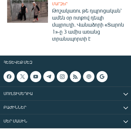
ՄԱՐԶԵՐ
Թոշակառու թե դպրոցական՝
ամեն օր ոտքով դեպի
մայրուղի. Վանաձորի «Տարոն
1»-ը 3 ամիս առանց
տրանսպորտի է
ՀԵՏԵՎԵՔ ՄԵԶ
ՄՈՒԼՏԻՄԵԴԻԱ
ԲԱԺԻՆՆԵՐ
ՄԵՐ ՄԱՍԻՆ