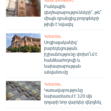
ՀԱՍԱՐԱԿՈՒԹՅՈՒՆ
Բանկային
զեղծարարությունների՞, թե՞
միայն դրանցից բողոքների
թիվն է նվազել
ՀԱՅԱՍՏԱՆ
Սոցիալականից՝
բարեկեցության.
իշխանությունը փոխո՞ւմ է
հանձնաժողովի և
նախարարության
անվանումը
ՀԱՅԱՍՏԱՆ
Կառավարությունը
նախատեսում է 320 մլն
դոլարի նոր վարկեր վերցնել