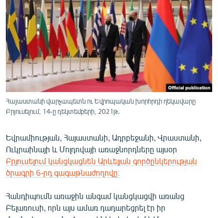
ՄԻՋԱԶԳԱՅԻՆ
ՄՇԱԿՈՒՅԹ
ՍՊՈՐՏ
ՄԵԿՆԱԲԱՆՈՒԹՅՈՒՆ
ՏՏ ԵՒ ԻՆՏԵՐՆԵՏ
ԿՈՐՈՆԱՎԻՐՈՒՍ
Հայաստանի վարչապետն ու Եվրոպական խորհրդի ղեկավարը
Բրյուսելում, 14-ը դեկտեմբերի, 2021թ․
ԱՐԽԻՎ
ՏԵՍԱՆՅՈՒԹԵՐ
Եվրամիության, Հայաստանի, Ադրբեջանի, Վրաստանի,
ԲԱՆԱՎԵՃ
Ուկրաինայի և Մոլդովայի առաջնորդները այսօր
Բրյուսելում կանցկացնեն Արևելյան գործընկերության
ՁԳՏԵԼՈՎ ԼԱՎԱԳՈՒՅՆԻՆ
ծրագրի 6-րդ գագաթնաժողովը։
ՓՈԴՔԱՍԹ
Հանդիպումն առաջին անգամ կանցկացվի առանց
Բելառուսի, որն այս ամառ դադարեցրել էր իր
Հայերեն