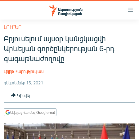
Մատչելիության
հղումներ
Անցնել
ԼՈՒՐԵՐ
հիմնական
ԱԶԱՏՈՒԹՅՈՒՆ TV
Բրյուսելում այսօր կանցկացվի
բովանդակությանը
ՀԱՅԱՍՏԱՆ
Անցնել
Արևելյան գործընկերության 6-րդ
հիմնական
ՔԱՂԱՔԱԿԱՆ
գագաթնաժողովը
մենյուին
ԸՆՏՐՈՒԹՅՈՒՆՆԵՐ 2026
Որոնում
Լիլիթ Հարությունյան
ԻՐԱՎՈՒՆՔ
դեկտեմբեր 15, 2021
ՀԱՍԱՐԱԿՈՒԹՅՈՒՆ
Կիսվել
ՏՆՏԵՍՈՒԹՅՈՒՆ
ՂԱՐԱԲԱՂ
Ավելացրեք մեզ Google-ում
ՊԱՏԵՐԱԶՄԻ 6 ՇԱԲԱԹՆԵՐԸ
ՏԱՐԱԾԱՇՐՋԱՆ