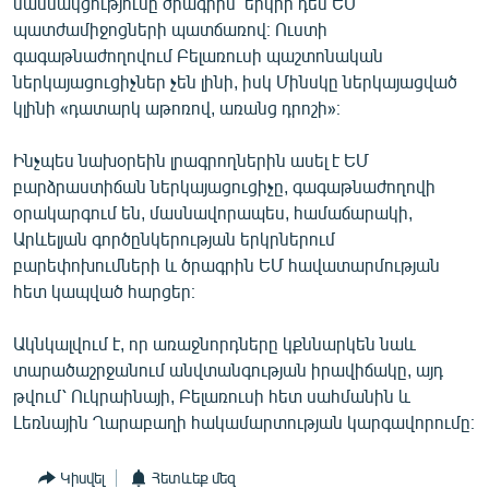
մասնակցությունը ծրագրին՝ երկրի դեմ ԵՄ
English
պատժամիջոցների պատճառով։ Ուստի
գագաթնաժողովում Բելառուսի պաշտոնական
Русский
ներկայացուցիչներ չեն լինի, իսկ Մինսկը ներկայացված
կլինի «դատարկ աթոռով, առանց դրոշի»։
ՀԵՏԵՎԵՔ ՄԵԶ
Ինչպես նախօրեին լրագրողներին ասել է ԵՄ
բարձրաստիճան ներկայացուցիչը, գագաթնաժողովի
օրակարգում են, մասնավորապես, համաճարակի,
Արևելյան գործընկերության երկրներում
բարեփոխումների և ծրագրին ԵՄ հավատարմության
«Ազատության» բոլոր կայքերը
հետ կապված հարցեր։
Ակնկալվում է, որ առաջնորդները կքննարկեն նաև
տարածաշրջանում անվտանգության իրավիճակը, այդ
թվում՝ Ուկրաինայի, Բելառուսի հետ սահմանին և
Լեռնային Ղարաբաղի հակամարտության կարգավորումը։
Կիսվել
Հետևեք մեզ