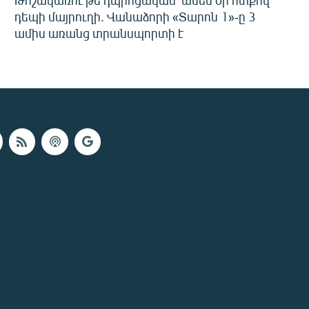
Թոշակառու թե դպրոցական՝ ամեն օր ոտքով
դեպի մայրուղի. Վանաձորի «Տարոն 1»-ը 3
ամիս առանց տրանսպորտի է