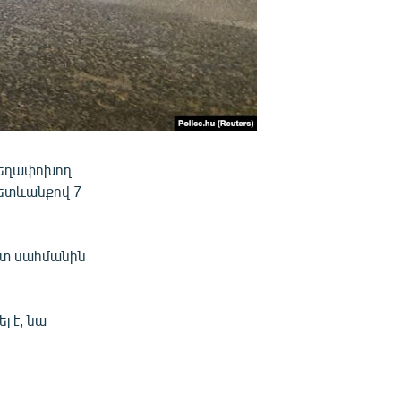
տեղափոխող
 հետևանքով 7
ետ սահմանին
լ է, նա