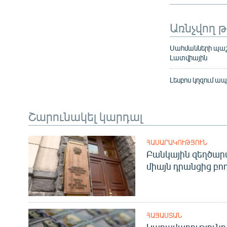
Առնչվող 
Սահմանների պաշ
Լատվիային
Լեսբոս կղզում ա
Շարունակել կարդալ
ՀԱՍԱՐԱԿՈՒԹՅՈՒՆ
Բանկային զեղծարա
միայն դրանցից բող
ՀԱՅԱՍՏԱՆ