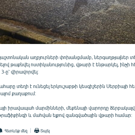
պաշտոնական աղբյուրների փոխանցմամբ, ներգաղթյալներ 
ելով թաքնվել ոստիկանությունից, վթարի է ենթարկել, ինչի
3-ը՝ վիրավորվել։
արը տեղի է ունեցել երկուշաբթի կեսգիշերին Սերբիայի հ
ալոմ քաղաքում։
յի իրավապահ մարմինների, մեքենայի վարորդը ձերբակալվե
 թրաֆիքինգի և մահվան ելքով զանգվածային վթարի համար։
Հետևեք մեզ
Տպել