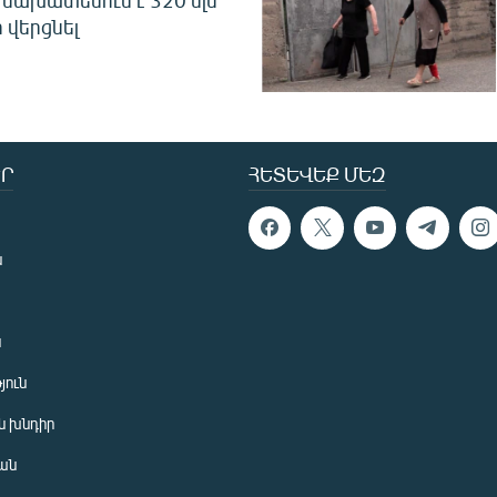
նախատեսում է 320 մլն
 վերցնել
Ր
ՀԵՏԵՎԵՔ ՄԵԶ
ն
ն
յուն
 խնդիր
ան