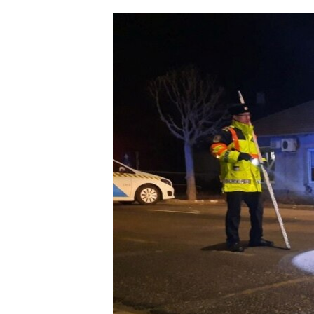
ՄԻՋԱԶԳԱՅԻՆ
ՄՇԱԿՈՒՅԹ
ՍՊՈՐՏ
ՄԵԿՆԱԲԱՆՈՒԹՅՈՒՆ
ՏՏ ԵՒ ԻՆՏԵՐՆԵՏ
ԿՈՐՈՆԱՎԻՐՈՒՍ
ԱՐԽԻՎ
ՏԵՍԱՆՅՈՒԹԵՐ
ԲԱՆԱՎԵՃ
ՁԳՏԵԼՈՎ ԼԱՎԱԳՈՒՅՆԻՆ
ՓՈԴՔԱՍԹ