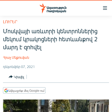
Մատչելիության
հղումներ
Անցնել
ԼՈՒՐԵՐ
հիմնական
ԱԶԱՏՈՒԹՅՈՒՆ TV
Մոսկվայի առևտրի կենտրոններից
բովանդակությանը
ՀԱՅԱՍՏԱՆ
Անցնել
մեկում կրակոցների հետևանքով 2
հիմնական
ՔԱՂԱՔԱԿԱՆ
մարդ է զոհվել
մենյուին
ԸՆՏՐՈՒԹՅՈՒՆՆԵՐ 2026
Որոնում
Հրաչ Մելքումյան
ԻՐԱՎՈՒՆՔ
դեկտեմբեր 07, 2021
ՀԱՍԱՐԱԿՈՒԹՅՈՒՆ
Կիսվել
ՏՆՏԵՍՈՒԹՅՈՒՆ
ՂԱՐԱԲԱՂ
Ավելացրեք մեզ Google-ում
ՊԱՏԵՐԱԶՄԻ 6 ՇԱԲԱԹՆԵՐԸ
ՏԱՐԱԾԱՇՐՋԱՆ