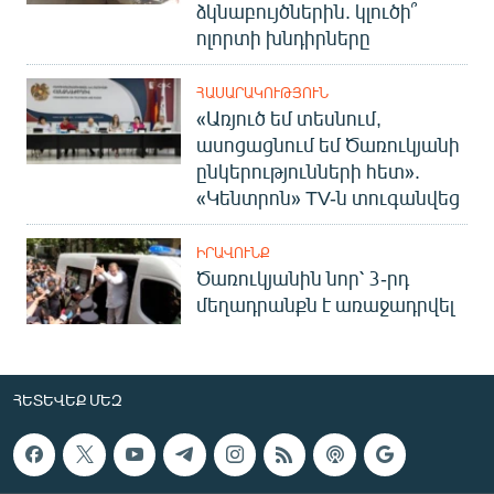
ձկնաբույծներին. կլուծի՞
ոլորտի խնդիրները
ՀԱՍԱՐԱԿՈՒԹՅՈՒՆ
«Առյուծ եմ տեսնում,
ասոցացնում եմ Ծառուկյանի
ընկերությունների հետ».
«Կենտրոն» TV-ն տուգանվեց
ԻՐԱՎՈՒՆՔ
Ծառուկյանին նոր՝ 3-րդ
մեղադրանքն է առաջադրվել
ՀԵՏԵՎԵՔ ՄԵԶ