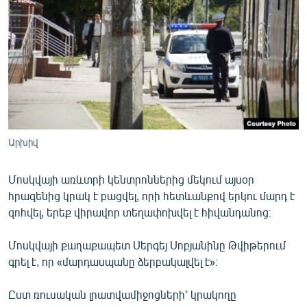
ՄԻՋԱԶԳԱՅԻՆ
ՄՇԱԿՈՒՅԹ
ՍՊՈՐՏ
ՄԵԿՆԱԲԱՆՈՒԹՅՈՒՆ
ՏՏ ԵՒ ԻՆՏԵՐՆԵՏ
ԿՈՐՈՆԱՎԻՐՈՒՍ
Արխիվ
ԱՐԽԻՎ
Մոսկվայի առևտրի կենտրոններից մեկում այսօր
ՏԵՍԱՆՅՈՒԹԵՐ
հրազենից կրակ է բացվել, որի հետևանքով երկու մարդ է
ԲԱՆԱՎԵՃ
զոհվել, երեք վիրավոր տեղափոխվել է հիվանդանոց։
ՁԳՏԵԼՈՎ ԼԱՎԱԳՈՒՅՆԻՆ
Մոսկվայի քաղաքապետ Սերգեյ Սոբյանինը Թվիթերում
ՓՈԴՔԱՍԹ
գրել է, որ «մարդասպանը ձերբակալվել է»։
Ըստ ռուսական լրատվամիջոցների՝ կրակողը
Հայերեն