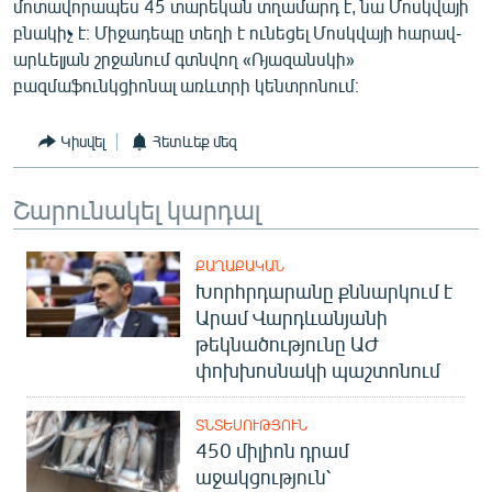
մոտավորապես 45 տարեկան տղամարդ է, նա Մոսկվայի
English
բնակիչ է։ Միջադեպը տեղի է ունեցել Մոսկվայի հարավ-
արևելյան շրջանում գտնվող «Ռյազանսկի»
Русский
բազմաֆունկցիոնալ առևտրի կենտրոնում։
ՀԵՏԵՎԵՔ ՄԵԶ
Կիսվել
Հետևեք մեզ
Շարունակել կարդալ
ՔԱՂԱՔԱԿԱՆ
«Ազատության» բոլոր կայքերը
Խորհրդարանը քննարկում է
Արամ Վարդևանյանի
թեկնածությունը ԱԺ
փոխխոսնակի պաշտոնում
ՏՆՏԵՍՈՒԹՅՈՒՆ
450 միլիոն դրամ
աջակցություն՝