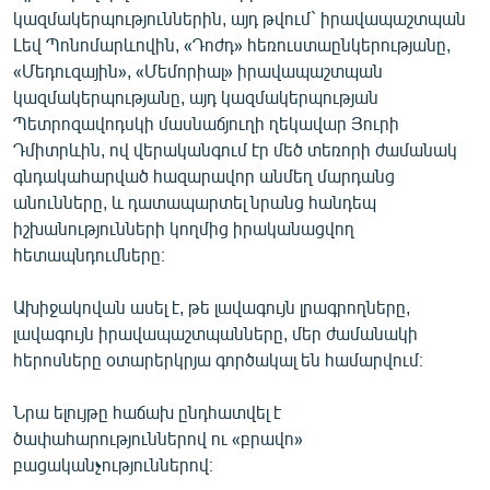
կազմակերպություններին, այդ թվում` իրավապաշտպան
English
Լեվ Պոնոմարևովին, «Դոժդ» հեռուստաընկերությանը,
Русский
«Մեդուզային», «Մեմորիալ» իրավապաշտպան
կազմակերպությանը, այդ կազմակերպության
ՀԵՏԵՎԵՔ ՄԵԶ
Պետրոզավոդսկի մասնաճյուղի ղեկավար Յուրի
Դմիտրևին, ով վերականգում էր մեծ տեռորի ժամանակ
գնդակահարված հազարավոր անմեղ մարդանց
անունները, և դատապարտել նրանց հանդեպ
իշխանությունների կողմից իրականացվող
հետապնդումները։
«Ազատության» բոլոր կայքերը
Ախիջակովան ասել է, թե լավագույն լրագրողները,
լավագույն իրավապաշտպանները, մեր ժամանակի
հերոսները օտարերկրյա գործակալ են համարվում։
Նրա ելույթը հաճախ ընդհատվել է
ծափահարություններով ու «բրավո»
բացականչություններով։