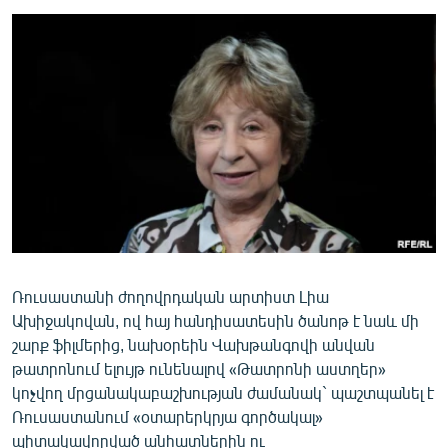
ՄԻՋԱԶԳԱՅԻՆ
ՄՇԱԿՈՒՅԹ
ՍՊՈՐՏ
ՄԵԿՆԱԲԱՆՈՒԹՅՈՒՆ
ՏՏ ԵՒ ԻՆՏԵՐՆԵՏ
ԿՈՐՈՆԱՎԻՐՈՒՍ
ԱՐԽԻՎ
ՏԵՍԱՆՅՈՒԹԵՐ
Ռուսաստանի ժողովրդական արտիստ Լիա
ԲԱՆԱՎԵՃ
Ախիջակովան, ով հայ հանդիսատեսին ծանոթ է նաև մի
ՁԳՏԵԼՈՎ ԼԱՎԱԳՈՒՅՆԻՆ
շարք ֆիլմերից, նախօրեին Վախթանգովի անվան
թատրոնում ելույթ ունենալով «Թատրոնի աստղեր»
ՓՈԴՔԱՍԹ
կոչվող մրցանակաբաշխության ժամանակ` պաշտպանել է
Ռուսաստանում «օտարերկրյա գործակալ»
Հայերեն
պիտակավորված անհատներին ու