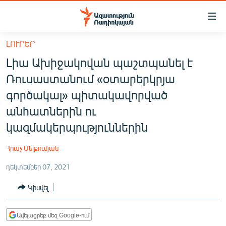
Մատչելիության
հղումներ
Անցնել
ԼՈՒՐԵՐ
հիմնական
ԱԶԱՏՈՒԹՅՈՒՆ TV
Լիա Ախիջակովան պաշտպանել է
բովանդակությանը
ՀԱՅԱՍՏԱՆ
Անցնել
Ռուսաստանում «օտարերկրյա
հիմնական
ՔԱՂԱՔԱԿԱՆ
գործակալ» պիտակավորված
մենյուին
ԸՆՏՐՈՒԹՅՈՒՆՆԵՐ 2026
անհատներին ու
Որոնում
կազմակերպություններին
ԻՐԱՎՈՒՆՔ
ՀԱՍԱՐԱԿՈՒԹՅՈՒՆ
Հրաչ Մելքումյան
ՏՆՏԵՍՈՒԹՅՈՒՆ
դեկտեմբեր 07, 2021
ՂԱՐԱԲԱՂ
Կիսվել
ՊԱՏԵՐԱԶՄԻ 6 ՇԱԲԱԹՆԵՐԸ
ՏԱՐԱԾԱՇՐՋԱՆ
Ավելացրեք մեզ Google-ում