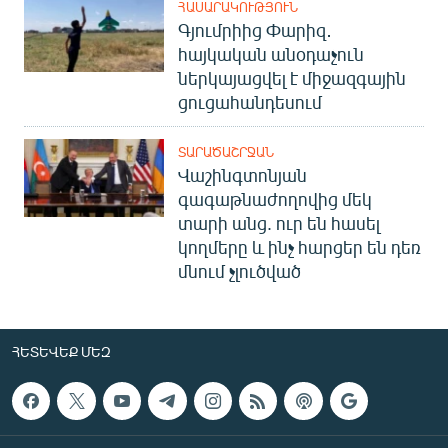
ՀԱՍԱՐԱԿՈՒԹՅՈՒՆ
Գյումրիից Փարիզ․
հայկական անօդաչուն
ներկայացվել է միջազգային
ցուցահանդեսում
ՏԱՐԱԾԱՇՐՋԱՆ
Վաշինգտոնյան
գագաթնաժողովից մեկ
տարի անց. ուր են հասել
կողմերը և ինչ հարցեր են դեռ
մնում չլուծված
ՀԵՏԵՎԵՔ ՄԵԶ