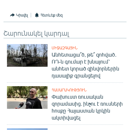
Կիսվել
Հետևեք մեզ
Շարունակել կարդալ
ՄԻՋԱԶԳԱՅԻՆ
Անհետացա՞ծ, թե՞ զոհված․
ՌԴ-ն գումար է խնայում՝
անհետ կորած զինվորներին
դասալիք գրանցելով
ՀԱՍԱՐԱԿՈՒԹՅՈՒՆ
Փախուստ ռուսական
զորամասից. ինչու է ռուսների
հոսքը Հայաստան կրկին
ակտիվացել