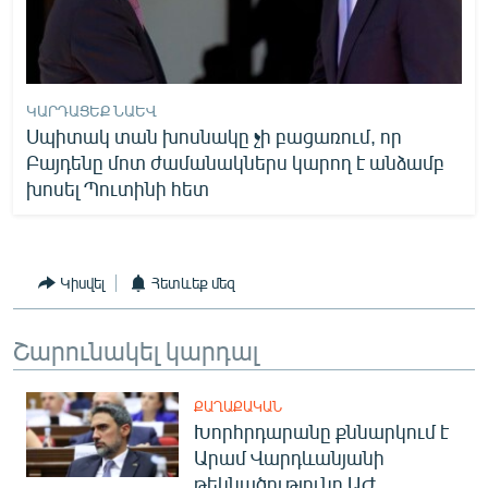
ԿԱՐԴԱՑԵՔ ՆԱԵՎ
Սպիտակ տան խոսնակը չի բացառում, որ
Բայդենը մոտ ժամանակներս կարող է անձամբ
խոսել Պուտինի հետ
Կիսվել
Հետևեք մեզ
Շարունակել կարդալ
ՔԱՂԱՔԱԿԱՆ
Խորհրդարանը քննարկում է
Արամ Վարդևանյանի
թեկնածությունը ԱԺ