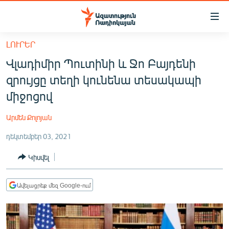
Մատչելիության
հղումներ
Անցնել
ԼՈՒՐԵՐ
հիմնական
ԱԶԱՏՈՒԹՅՈՒՆ TV
Վլադիմիր Պուտինի և Ջո Բայդենի
բովանդակությանը
ՀԱՅԱՍՏԱՆ
Անցնել
զրույցը տեղի կունենա տեսակապի
հիմնական
ՔԱՂԱՔԱԿԱՆ
միջոցով
մենյուին
ԸՆՏՐՈՒԹՅՈՒՆՆԵՐ 2026
Որոնում
Արմեն Քոլոյան
ԻՐԱՎՈՒՆՔ
դեկտեմբեր 03, 2021
ՀԱՍԱՐԱԿՈՒԹՅՈՒՆ
Կիսվել
ՏՆՏԵՍՈՒԹՅՈՒՆ
ՂԱՐԱԲԱՂ
Ավելացրեք մեզ Google-ում
ՊԱՏԵՐԱԶՄԻ 6 ՇԱԲԱԹՆԵՐԸ
ՏԱՐԱԾԱՇՐՋԱՆ