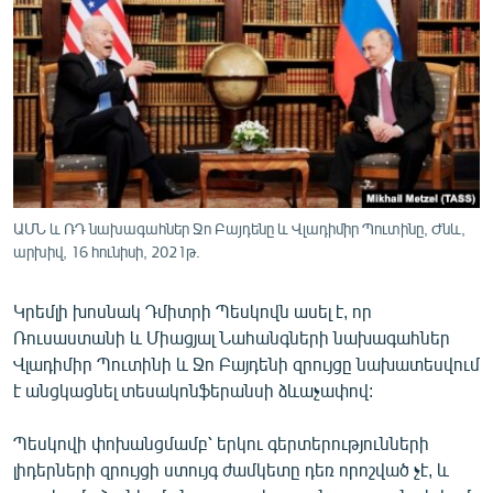
ՄԻՋԱԶԳԱՅԻՆ
ՄՇԱԿՈՒՅԹ
ՍՊՈՐՏ
ՄԵԿՆԱԲԱՆՈՒԹՅՈՒՆ
ՏՏ ԵՒ ԻՆՏԵՐՆԵՏ
ԿՈՐՈՆԱՎԻՐՈՒՍ
ԱՄՆ և ՌԴ նախագահներ Ջո Բայդենը և Վլադիմիր Պուտինը, Ժնև,
արխիվ, 16 հունիսի, 2021թ.
ԱՐԽԻՎ
ՏԵՍԱՆՅՈՒԹԵՐ
Կրեմլի խոսնակ Դմիտրի Պեսկովն ասել է, որ
ԲԱՆԱՎԵՃ
Ռուսաստանի և Միացյալ Նահանգների նախագահներ
Վլադիմիր Պուտինի և Ջո Բայդենի զրույցը նախատեսվում
ՁԳՏԵԼՈՎ ԼԱՎԱԳՈՒՅՆԻՆ
է անցկացնել տեսակոնֆերանսի ձևաչափով:
ՓՈԴՔԱՍԹ
Պեսկովի փոխանցմամբ՝ երկու գերտերությունների
լիդերների զրույցի ստույգ ժամկետը դեռ որոշված չէ, և
Հայերեն