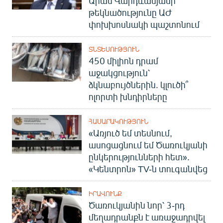
Արամ Վարդևանյանի
թեկնածությունը ԱԺ
փոխխոսնակի պաշտոնում
ՏՆՏԵՍՈՒԹՅՈՒՆ
450 միլիոն դրամ
աջակցություն՝
ձկնաբույծներին. կլուծի՞
ոլորտի խնդիրները
ՀԱՍԱՐԱԿՈՒԹՅՈՒՆ
«Առյուծ եմ տեսնում,
ասոցացնում եմ Ծառուկյանի
ընկերությունների հետ».
«Կենտրոն» TV-ն տուգանվեց
ԻՐԱՎՈՒՆՔ
Ծառուկյանին նոր՝ 3-րդ
մեղադրանքն է առաջադրվել