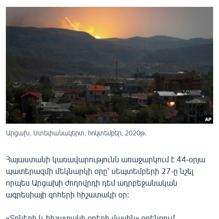
ՄԻՋԱԶԳԱՅԻՆ
ՄՇԱԿՈՒՅԹ
ՍՊՈՐՏ
ՄԵԿՆԱԲԱՆՈՒԹՅՈՒՆ
ՏՏ ԵՒ ԻՆՏԵՐՆԵՏ
ԿՈՐՈՆԱՎԻՐՈՒՍ
ԱՐԽԻՎ
ՏԵՍԱՆՅՈՒԹԵՐ
Արցախ, Ստեփանակերտ, հոկտեմբեր, 2020թ․
ԲԱՆԱՎԵՃ
Հայաստանի կառավարությունն առաջարկում է 44-օրյա
ՁԳՏԵԼՈՎ ԼԱՎԱԳՈՒՅՆԻՆ
պատերազմի մեկնարկի օրը՝ սեպտեմբերի 27-ը նշել
որպես Արցախի ժողովրդի դեմ ադրբեջանական
ՓՈԴՔԱՍԹ
ագրեսիայի զոհերի հիշատակի օր:
Հայերեն
«Տոների և հիշատակի օրերի մասին» օրենքում