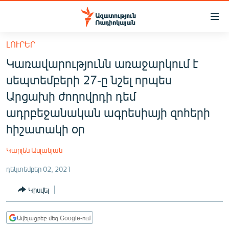
Մատչելիության
հղումներ
Անցնել
ԼՈՒՐԵՐ
հիմնական
ԱԶԱՏՈՒԹՅՈՒՆ TV
Կառավարությունն առաջարկում է
բովանդակությանը
ՀԱՅԱՍՏԱՆ
Անցնել
սեպտեմբերի 27-ը նշել որպես
հիմնական
ՔԱՂԱՔԱԿԱՆ
Արցախի ժողովրդի դեմ
մենյուին
ԸՆՏՐՈՒԹՅՈՒՆՆԵՐ 2026
ադրբեջանական ագրեսիայի զոհերի
Որոնում
հիշատակի օր
ԻՐԱՎՈՒՆՔ
ՀԱՍԱՐԱԿՈՒԹՅՈՒՆ
Կարլեն Ասլանյան
ՏՆՏԵՍՈՒԹՅՈՒՆ
դեկտեմբեր 02, 2021
ՂԱՐԱԲԱՂ
Կիսվել
ՊԱՏԵՐԱԶՄԻ 6 ՇԱԲԱԹՆԵՐԸ
ՏԱՐԱԾԱՇՐՋԱՆ
Ավելացրեք մեզ Google-ում