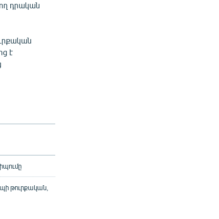
վող դրական
ուրքական
ից է
ց
իպումը
պի թուրքական,