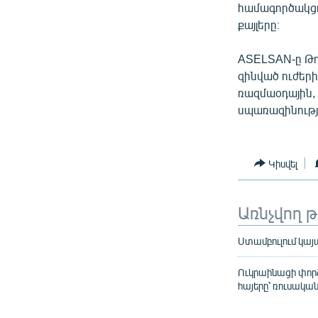
համագործակցո
քայլերը։
ASELSAN-ը Թո
զինված ուժերի
ռազմաօդային,
սպառազինությա
Կիսվել
Առնչվող 
Ստամբուլում կա
Ուկրաինացի փոր
հայերը՝ ռուսական