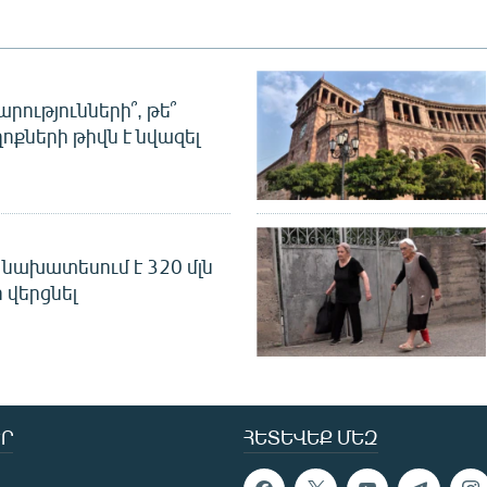
րությունների՞, թե՞
ոքների թիվն է նվազել
նախատեսում է 320 մլն
 վերցնել
Ր
ՀԵՏԵՎԵՔ ՄԵԶ