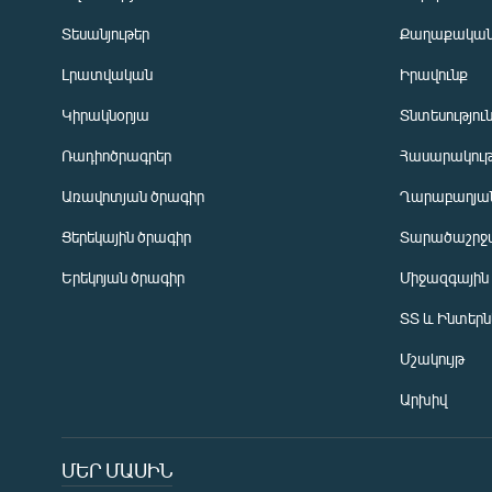
Տեսանյութեր
Քաղաքակա
Լրատվական
Իրավունք
Կիրակնօրյա
Տնտեսությու
Ռադիոծրագրեր
Հասարակութ
Առավոտյան ծրագիր
Ղարաբաղյան
Ցերեկային ծրագիր
Տարածաշրջ
Հայերեն
Երեկոյան ծրագիր
Միջազգային
English
ՏՏ և Ինտեր
Русский
Մշակույթ
ՀԵՏԵՎԵՔ ՄԵԶ
Արխիվ
ՄԵՐ ՄԱՍԻՆ