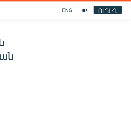
ՈՒՂԻՂ
ENG
ն
կան