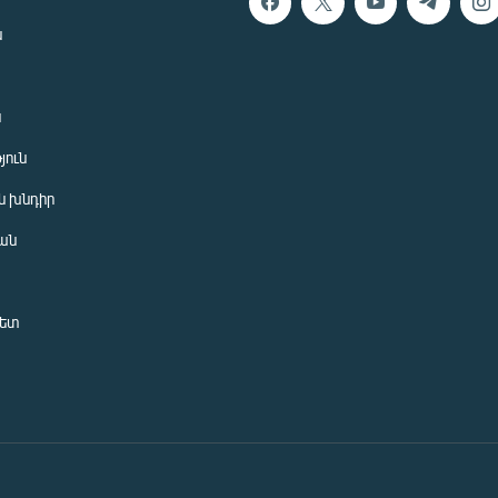
ն
ն
յուն
 խնդիր
ան
նետ