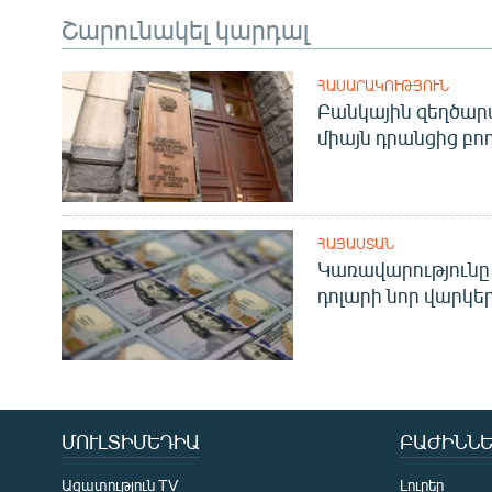
Շարունակել կարդալ
ՀԱՍԱՐԱԿՈՒԹՅՈՒՆ
Բանկային զեղծարա
միայն դրանցից բող
ՀԱՅԱՍՏԱՆ
Կառավարությունը 
դոլարի նոր վարկեր
ՄՈՒԼՏԻՄԵԴԻԱ
ԲԱԺԻՆՆԵ
Ազատություն TV
Լուրեր