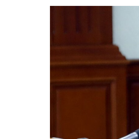
ՄԻՋԱԶԳԱՅԻՆ
ՄՇԱԿՈՒՅԹ
ՍՊՈՐՏ
ՄԵԿՆԱԲԱՆՈՒԹՅՈՒՆ
ՏՏ ԵՒ ԻՆՏԵՐՆԵՏ
ԿՈՐՈՆԱՎԻՐՈՒՍ
ԱՐԽԻՎ
ՏԵՍԱՆՅՈՒԹԵՐ
ԲԱՆԱՎԵՃ
ՁԳՏԵԼՈՎ ԼԱՎԱԳՈՒՅՆԻՆ
ՓՈԴՔԱՍԹ