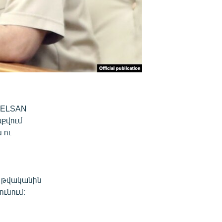
SELSAN
աքվում
 ու
0 թվականին
ւնում։