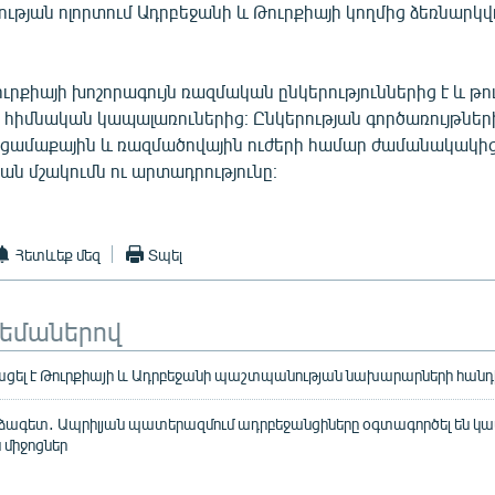
ւթյան ոլորտում Ադրբեջանի և Թուրքիայի կողմից ձեռնարկ
ւրքիայի խոշորագույն ռազմական ընկերություններից է և թ
 հիմնական կապալառուներից։ Ընկերության գործառույթներ
 ցամաքային և ռազմածովային ուժերի համար ժամանակակի
ն մշակումն ու արտադրությունը։
Հետևեք մեզ
Տպել
թեմաներով
յացել է Թուրքիայի և Ադրբեջանի պաշտպանության նախարարների հանդ
ձագետ․ Ապրիլյան պատերազմում ադրբեջանցիները օգտագործել են կա
 միջոցներ