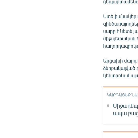
դեպարտամենտ
Ստեփանակերտի
զինծառայողնե
սարք է նետել
միջպետական ճա
հաղորդագրությ
Արցախի մարդ
ձերբակալված 
կենտրոնակայա
ԿԱՐԴԱՑԵՔ Ն
Միջադեպ
ապա բաց