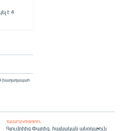
լ է 4
 ՌԴ խաղաղապահ
ՀԱՍԱՐԱԿՈՒԹՅՈՒՆ
Գյումրիից Փարիզ․ հայկական անօդաչուն