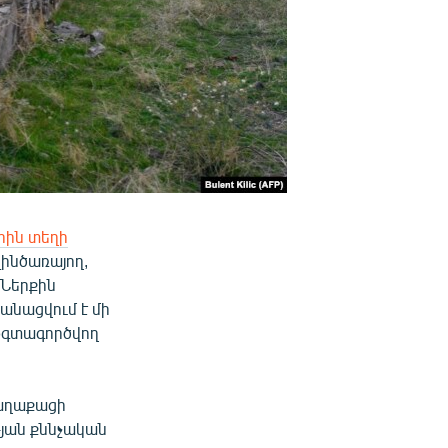
ին տեղի
զինծառայող,
 Ներքին
անացվում է մի
 օգտագործվող
քաղաքացի
թյան քննչական