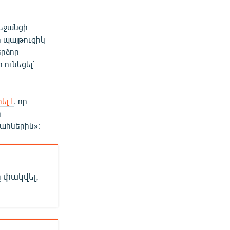
եջանցի
 պայթուցիկ
երձոր
ունեցել`
լ է
, որ
ի
ահներին»։
փակվել,