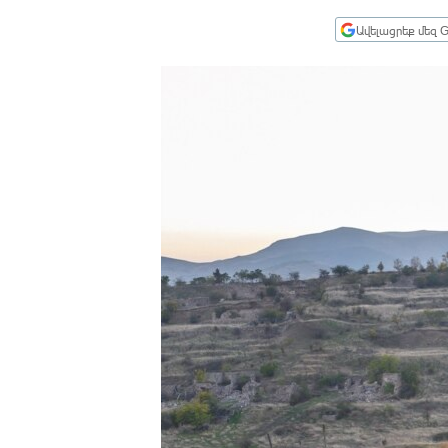
ՄԻՋԱԶԳԱՅԻՆ
Ավելացրեք մեզ G
ՄՇԱԿՈՒՅԹ
ՍՊՈՐՏ
ՄԵԿՆԱԲԱՆՈՒԹՅՈՒՆ
ՏՏ ԵՒ ԻՆՏԵՐՆԵՏ
ԿՈՐՈՆԱՎԻՐՈՒՍ
ԱՐԽԻՎ
ՏԵՍԱՆՅՈՒԹԵՐ
ԲԱՆԱՎԵՃ
ՁԳՏԵԼՈՎ ԼԱՎԱԳՈՒՅՆԻՆ
ՓՈԴՔԱՍԹ