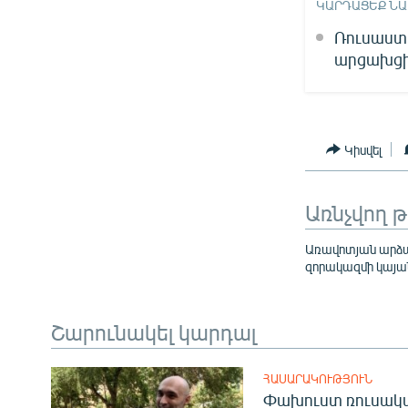
ԿԱՐԴԱՑԵՔ Ն
Ռուսաստա
արցախցի
Կիսվել
Առնչվող 
Առավոտյան արձ
զորակազմի կայա
Շարունակել կարդալ
ՀԱՍԱՐԱԿՈՒԹՅՈՒՆ
Փախուստ ռուսական