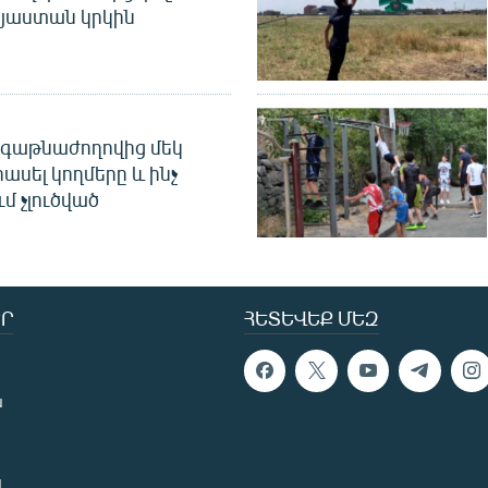
այաստան կրկին
գաթնաժողովից մեկ
հասել կողմերը և ինչ
ւմ չլուծված
Ր
ՀԵՏԵՎԵՔ ՄԵԶ
ն
ն