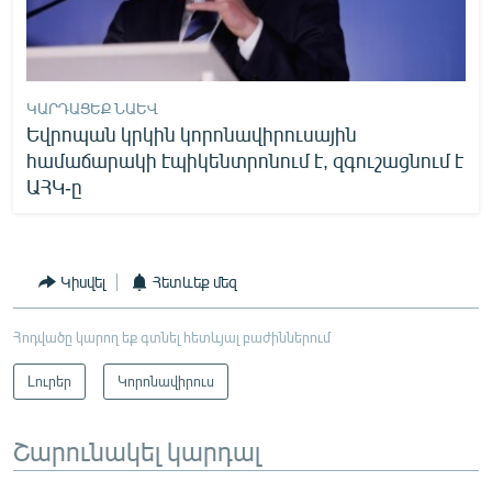
ԿԱՐԴԱՑԵՔ ՆԱԵՎ
Եվրոպան կրկին կորոնավիրուսային
համաճարակի էպիկենտրոնում է, զգուշացնում է
ԱՀԿ-ը
Կիսվել
Հետևեք մեզ
Հոդվածը կարող եք գտնել հետևյալ բաժիններում
Լուրեր
Կորոնավիրուս
Շարունակել կարդալ