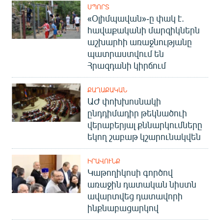
ՍՊՈՐՏ
«Օլիմպավան»-ը փակ է.
հավաքականի մարզիկներն
աշխարհի առաջնությանը
պատրաստվում են
Հրազդանի կիրճում
ՔԱՂԱՔԱԿԱՆ
ԱԺ փոխխոսնակի
ընդդիմադիր թեկնածուի
վերաբերյալ քննարկումները
եկող շաբաթ կշարունակվեն
ԻՐԱՎՈՒՆՔ
Կաթողիկոսի գործով
առաջին դատական նիստն
ավարտվեց դատավորի
ինքնաբացարկով