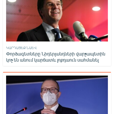
ԿԱՐԴԱՑԵՔ ՆԱԵՎ
Փորձագետները Նիդերլանդների վարչապետին
կոչ են անում կարճատև լոքդաուն սահմանել