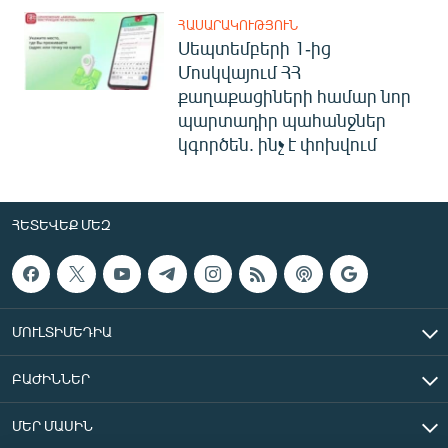
ՀԱՍԱՐԱԿՈՒԹՅՈՒՆ
Սեպտեմբերի 1-ից
Մոսկվայում ՀՀ
քաղաքացիների համար նոր
պարտադիր պահանջներ
կգործեն. ինչ է փոխվում
ՀԵՏԵՎԵՔ ՄԵԶ
ՄՈՒԼՏԻՄԵԴԻԱ
ԲԱԺԻՆՆԵՐ
ՄԵՐ ՄԱՍԻՆ