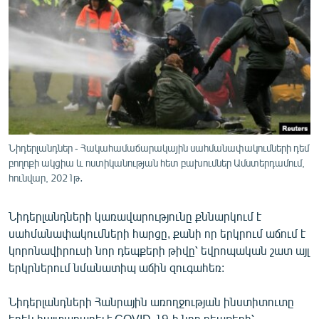
ՄԻՋԱԶԳԱՅԻՆ
ՄՇԱԿՈՒՅԹ
ՍՊՈՐՏ
ՄԵԿՆԱԲԱՆՈՒԹՅՈՒՆ
ՏՏ ԵՒ ԻՆՏԵՐՆԵՏ
ԿՈՐՈՆԱՎԻՐՈՒՍ
Նիդերլանդներ - Հակահամաճարակային սահմանափակումների դեմ
բողոքի ակցիա և ոստիկանության հետ բախումներ Ամստերդամում,
ԱՐԽԻՎ
հունվար, 2021թ․
ՏԵՍԱՆՅՈՒԹԵՐ
Նիդերլանդների կառավարությունը քննարկում է
ԲԱՆԱՎԵՃ
սահմանափակումների հարցը, քանի որ երկրում աճում է
ՁԳՏԵԼՈՎ ԼԱՎԱԳՈՒՅՆԻՆ
կորոնավիրուսի նոր դեպքերի թիվը՝ եվրոպական շատ այլ
երկրներում նմանատիպ աճին զուգահեռ:
ՓՈԴՔԱՍԹ
Նիդերլանդների Հանրային առողջության ինստիտուտը
Հայերեն
երեկ հայտարարել է COVID-19-ի նոր դեպքերի՝