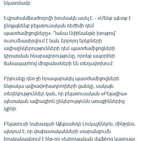
նկատմամբ։
Եվրահանձնաժողովի խոսնակն ասել է. - «Մենք պետք է
ընդլայնենք բելառուսական ռեժիմի դեմ
պատժամիջոցները»։ Դանա Սփինանթի խոսքով՝
ուսումնասիրվում է նաև երրորդ երկրների
ավիաընկերությունների դեմ պատժամիջոցների
կիրառման հնարավորությունը, որոնք ապօրինի
ճանապարհով միգրանտների են տեղափոխում։
Բրյուսելը դեռ չի հրապարակել պատժամիջոցների
ենթակա ավիափոխադրողների ցանկը, սակայն
տեղեկություններ կան, որ բելառուսական «Բելավիա»
պետական ավիացիոն ընկերությունն առաջիններից
կլինի։
Բելառուսի նախագահ Ալեքսանդր Լուկաշենկոն, մինչդեռ,
պնդում է, որ փախստականների տարանցումն
իրականացնում է ինչ-որ «եվրոպական մաֆիոզ կառույց»։