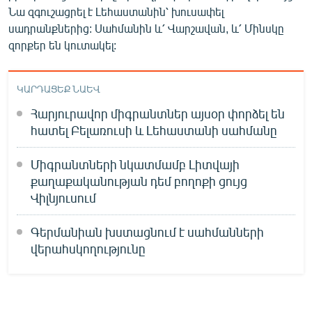
Նա զգուշացրել է Լեհաստանին՝ խուսափել
սադրանքներից: Սահմանին և՛ Վարշավան, և՛ Մինսկը
զորքեր են կուտակել:
ԿԱՐԴԱՑԵՔ ՆԱԵՎ
Հարյուրավոր միգրանտներ այսօր փորձել են
հատել Բելառուսի և Լեհաստանի սահմանը
Միգրանտների նկատմամբ Լիտվայի
քաղաքականության դեմ բողոքի ցույց
Վիլնյուսում
Գերմանիան խստացնում է սահմանների
վերահսկողությունը