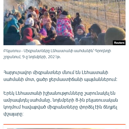
ՄԻՋԱԶԳԱՅԻՆ
ՄՇԱԿՈՒՅԹ
ՍՊՈՐՏ
ՄԵԿՆԱԲԱՆՈՒԹՅՈՒՆ
ՏՏ ԵՒ ԻՆՏԵՐՆԵՏ
Բելառուս - Միգրանտները Լեհաստանի սահմանին՝ Գրոդնոյի
ԿՈՐՈՆԱՎԻՐՈՒՍ
շրջանում, 9-ը նոյեմբերի, 2021թ․
ԱՐԽԻՎ
Հարյուրավոր միգրանտներ մնում են Լեհաստանի
ՏԵՍԱՆՅՈՒԹԵՐ
սահմանի մոտ, ցածր ջերմաստիճանի պայմաններում:
ԲԱՆԱՎԵՃ
Երեկ Լեհաստանի իշխանությունները շարունակել են
ՁԳՏԵԼՈՎ ԼԱՎԱԳՈՒՅՆԻՆ
ամրապնդել սահմանը․ նոյեմբերի 8-ին բելառուսական
կողմում հավաքված միգրանտները փորձել էին ճեղքել
ՓՈԴՔԱՍԹ
փշալարը։
Հայերեն