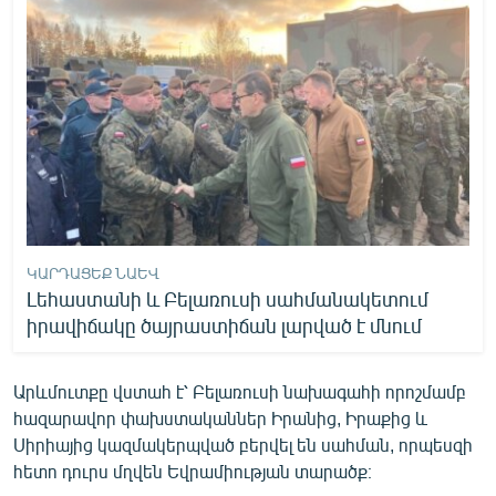
English
Русский
ՀԵՏԵՎԵՔ ՄԵԶ
«Ազատության» բոլոր կայքերը
ԿԱՐԴԱՑԵՔ ՆԱԵՎ
Լեհաստանի և Բելառուսի սահմանակետում
իրավիճակը ծայրաստիճան լարված է մնում
Արևմուտքը վստահ է՝ Բելառուսի նախագահի որոշմամբ
հազարավոր փախստականներ Իրանից, Իրաքից և
Սիրիայից կազմակերպված բերվել են սահման, որպեսզի
հետո դուրս մղվեն Եվրամիության տարածք։