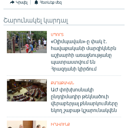
Կիսվել
Հետևեք մեզ
Շարունակել կարդալ
ՍՊՈՐՏ
«Օլիմպավան»-ը փակ է.
հավաքականի մարզիկներն
աշխարհի առաջնությանը
պատրաստվում են
Հրազդանի կիրճում
ՔԱՂԱՔԱԿԱՆ
ԱԺ փոխխոսնակի
ընդդիմադիր թեկնածուի
վերաբերյալ քննարկումները
եկող շաբաթ կշարունակվեն
ԻՐԱՎՈՒՆՔ