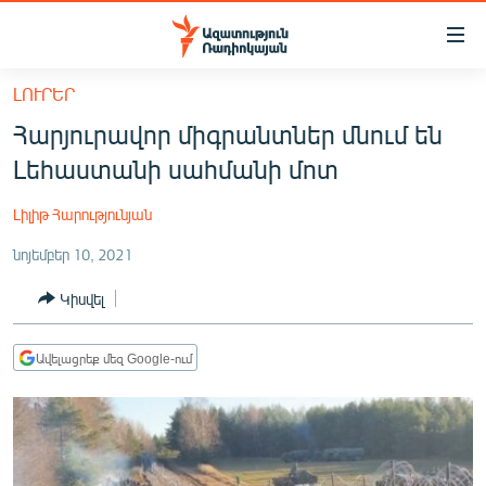
Մատչելիության
հղումներ
Անցնել
ԼՈՒՐԵՐ
հիմնական
ԱԶԱՏՈՒԹՅՈՒՆ TV
Հարյուրավոր միգրանտներ մնում են
բովանդակությանը
ՀԱՅԱՍՏԱՆ
Անցնել
Լեհաստանի սահմանի մոտ
հիմնական
ՔԱՂԱՔԱԿԱՆ
մենյուին
Լիլիթ Հարությունյան
ԸՆՏՐՈՒԹՅՈՒՆՆԵՐ 2026
Որոնում
նոյեմբեր 10, 2021
ԻՐԱՎՈՒՆՔ
Կիսվել
ՀԱՍԱՐԱԿՈՒԹՅՈՒՆ
ՏՆՏԵՍՈՒԹՅՈՒՆ
Ավելացրեք մեզ Google-ում
ՂԱՐԱԲԱՂ
ՊԱՏԵՐԱԶՄԻ 6 ՇԱԲԱԹՆԵՐԸ
ՏԱՐԱԾԱՇՐՋԱՆ