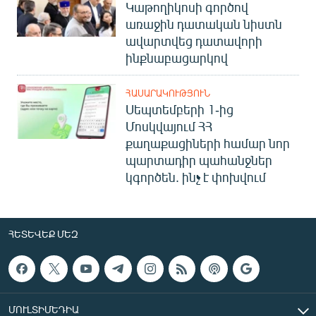
Կաթողիկոսի գործով
առաջին դատական նիստն
ավարտվեց դատավորի
ինքնաբացարկով
ՀԱՍԱՐԱԿՈՒԹՅՈՒՆ
Սեպտեմբերի 1-ից
Մոսկվայում ՀՀ
քաղաքացիների համար նոր
պարտադիր պահանջներ
կգործեն. ինչ է փոխվում
ՀԵՏԵՎԵՔ ՄԵԶ
ՄՈՒԼՏԻՄԵԴԻԱ