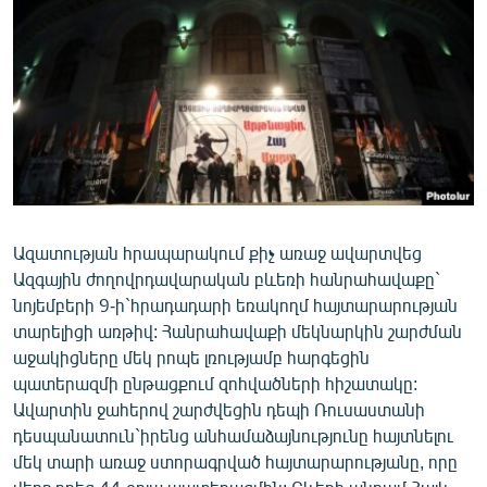
ՄԻՋԱԶԳԱՅԻՆ
ՄՇԱԿՈՒՅԹ
ՍՊՈՐՏ
ՄԵԿՆԱԲԱՆՈՒԹՅՈՒՆ
ՏՏ ԵՒ ԻՆՏԵՐՆԵՏ
ԿՈՐՈՆԱՎԻՐՈՒՍ
Ազատության հրապարակում քիչ առաջ ավարտվեց
ԱՐԽԻՎ
Ազգային ժողովրդավարական բևեռի հանրահավաքը`
ՏԵՍԱՆՅՈՒԹԵՐ
նոյեմբերի 9-ի`հրադադարի եռակողմ հայտարարության
տարելիցի առթիվ: Հանրահավաքի մեկնարկին շարժման
ԲԱՆԱՎԵՃ
աջակիցները մեկ րոպե լռությամբ հարգեցին
ՁԳՏԵԼՈՎ ԼԱՎԱԳՈՒՅՆԻՆ
պատերազմի ընթացքում զոհվածների հիշատակը:
Ավարտին ջահերով շարժվեցին դեպի Ռուսաստանի
ՓՈԴՔԱՍԹ
դեսպանատուն`իրենց անհամաձայնությունը հայտնելու
մեկ տարի առաջ ստորագրված հայտարարությանը, որը
Հայերեն