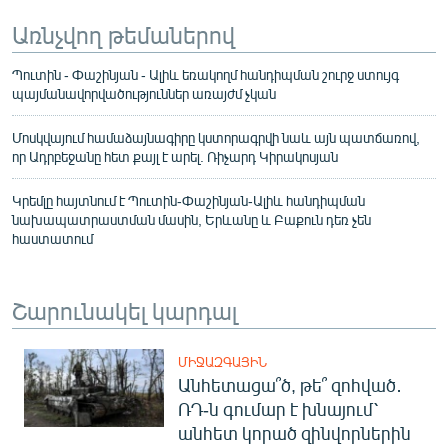
Առնչվող թեմաներով
Պուտին - Փաշինյան - Ալիև եռակողմ հանդիպման շուրջ ստույգ
պայմանավորվածություններ առայժմ չկան
Մոսկվայում համաձայնագիրը կստորագրվի նաև այն պատճառով,
որ Ադրբեջանը հետ քայլ է արել. Ռիչարդ Կիրակոսյան
Կրեմլը հայտնում է Պուտին-Փաշինյան-Ալիև հանդիպման
նախապատրաստման մասին, Երևանը և Բաքուն դեռ չեն
հաստատում
Շարունակել կարդալ
ՄԻՋԱԶԳԱՅԻՆ
Անհետացա՞ծ, թե՞ զոհված․
ՌԴ-ն գումար է խնայում՝
անհետ կորած զինվորներին