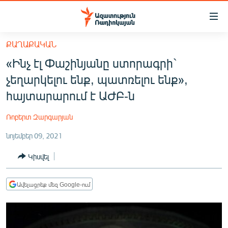
Մատչելիության
հղումներ
Անցնել
ՔԱՂԱՔԱԿԱՆ
հիմնական
ԱԶԱՏՈՒԹՅՈՒՆ TV
«Ինչ էլ Փաշինյանը ստորագրի`
բովանդակությանը
ՀԱՅԱՍՏԱՆ
Անցնել
չեղարկելու ենք, պատռելու ենք»,
հիմնական
ՔԱՂԱՔԱԿԱՆ
հայտարարում է ԱԺԲ-ն
մենյուին
ԸՆՏՐՈՒԹՅՈՒՆՆԵՐ 2026
Որոնում
Ռոբերտ Զարգարյան
ԻՐԱՎՈՒՆՔ
նոյեմբեր 09, 2021
ՀԱՍԱՐԱԿՈՒԹՅՈՒՆ
Կիսվել
ՏՆՏԵՍՈՒԹՅՈՒՆ
ՂԱՐԱԲԱՂ
Ավելացրեք մեզ Google-ում
ՊԱՏԵՐԱԶՄԻ 6 ՇԱԲԱԹՆԵՐԸ
ՏԱՐԱԾԱՇՐՋԱՆ