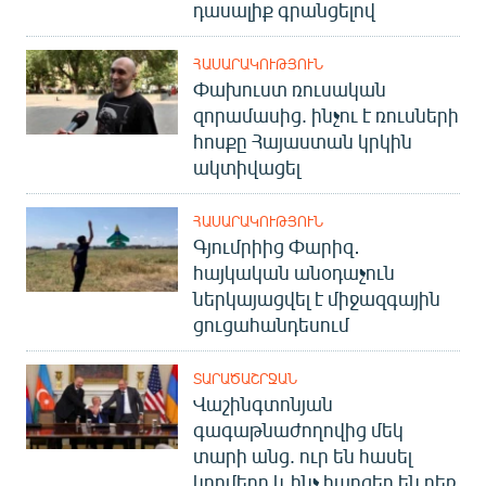
դասալիք գրանցելով
ՀԱՍԱՐԱԿՈՒԹՅՈՒՆ
Փախուստ ռուսական
զորամասից. ինչու է ռուսների
հոսքը Հայաստան կրկին
ակտիվացել
ՀԱՍԱՐԱԿՈՒԹՅՈՒՆ
Գյումրիից Փարիզ․
հայկական անօդաչուն
ներկայացվել է միջազգային
ցուցահանդեսում
ՏԱՐԱԾԱՇՐՋԱՆ
Վաշինգտոնյան
գագաթնաժողովից մեկ
տարի անց. ուր են հասել
կողմերը և ինչ հարցեր են դեռ