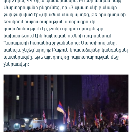
վերջ դրեց 44֊օրյա պատերազմին: Բևեռի անդամ Հայկ
English
Մարտիրոսյանը ընդունեց, որ «Հայաստանի բանակը
ջախջախված էր»,միաժամանակ պնդեց, թե հրադադարի
Русский
եռակողմ հայտարարության ստորագրումը
դավաճանություն էր, քանի որ դրա դրույթները
ՀԵՏԵՎԵՔ ՄԵԶ
նախատեսում էին հայկական ուժերի դուրսբերում
Ղարաբաղի հարակից շրջաններից: Մարտիրոսյանը,
սակայն, չնշեց`արդյոք Բաքուն կհամաձայներ կանգնեցնել
պատերազմը, եթե այդ դրույթը հայտարարության մեջ
չներառվեր:
«Ազատության» բոլոր կայքերը