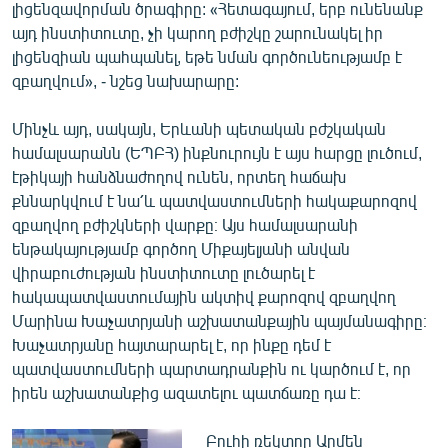
լիցենզավորման ծրագիրը: «Հետագայում, երբ ունենանք
այդ ինստիտուտը, չի կարող բժիշկը շարունակել իր
լիցենզիան պահպանել, եթե նման գործունեությամբ է
զբաղվում», - նշեց նախարարը:
Մինչև այդ, սակայն, Երևանի պետական բժշկական
համալսարանն (ԵՊԲՀ) ինքնուրույն է այս հարցը լուծում,
էթիկայի հանձնաժողով ունեն, որտեղ հաճախ
քննարկվում է նա՛և պատվաստումների հակաքարոզով
զբաղվող բժիշկների վարքը։ Այս համալսարանի
ենթակայությամբ գործող Միքայելյանի անվան
վիրաբուժության ինստիտուտը լուծարել է
հակապատվաստումային ակտիվ քարոզով զբաղվող
Մարինա Խաչատրյանի աշխատանքային պայմանագիրը։
Խաչատրյանը հայտարարել է, որ ինքը դեմ է
պատվաստումների պարտադրանքին ու կարծում է, որ
իրեն աշխատանքից ազատելու պատճառը դա է։
Բուհի ռեկտոր Արմեն