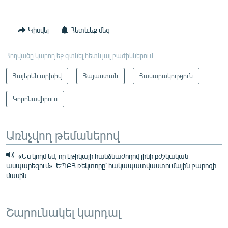
Կիսվել
Հետևեք մեզ
Հոդվածը կարող եք գտնել հետևյալ բաժիններում
Հայերեն արխիվ
Հայաստան
Հասարակություն
Կորոնավիրուս
Առնչվող թեմաներով
«Ես կողմ եմ, որ էթիկայի հանձնաժողով լինի բժշկական
ասպարեզում». ԵՊԲՀ ռեկտորը՝ հակապատվաստումային քարոզի
մասին
Շարունակել կարդալ