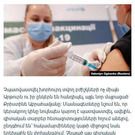
ՄԻՋԱԶԳԱՅԻՆ
ՄՇԱԿՈՒՅԹ
ՍՊՈՐՏ
ՄԵԿՆԱԲԱՆՈՒԹՅՈՒՆ
ՏՏ ԵՒ ԻՆՏԵՐՆԵՏ
ԿՈՐՈՆԱՎԻՐՈՒՍ
ԱՐԽԻՎ
ՏԵՍԱՆՅՈՒԹԵՐ
Չպատվաստվել խորհուրդ տվող բժիշկների ոչ միայն
ԲԱՆԱՎԵՃ
Արթուրն ու իր ընկերն են հանդիպել, այլև նոր մայրացած
ՁԳՏԵԼՈՎ ԼԱՎԱԳՈՒՅՆԻՆ
Քրիստինե Աբրահամյանը։ Մասնագետները նշում են, որ
կերակրող կինը նույնպես կարող է պատվաստվել, ավելին,
ՓՈԴՔԱՍԹ
գիտական տարբեր հետազոտությունների հղում անելով,
ընդգծում են` հակամարմինները կաթի միջոցով նաև
Հայերեն
երեխային են փոխանցվում։ Չնայած այս գիտական