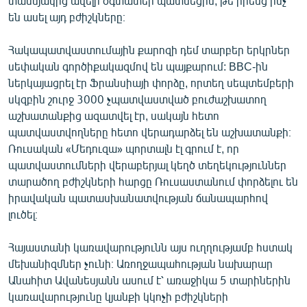
տասնյակից ավելի օգտատեր պատմեցին, թե իրենց ինչ
են ասել այդ բժիշկները։
Հակապատվաստումային քարոզի դեմ տարբեր երկրներ
սեփական գործիքակազմով են պայքարում: BBC-ին
ներկայացրել էր Ֆրանսիայի փորձը, որտեղ սեպտեմբերի
սկզբին շուրջ 3000 չպատվաստված բուժաշխատող
աշխատանքից ազատվել էր, սակայն հետո
պատվաստվողները հետո վերադարձել են աշխատանքի։
Ռուսական «Մեդուզա» պորտալն էլ գրում է, որ
պատվաստումների վերաբերյալ կեղծ տեղեկություններ
տարածող բժիշկների հարցը Ռուսաստանում փորձելու են
իրավական պատասխանատվության ճանապարհով
լուծել։
Հայաստանի կառավարությունն այս ուղղությամբ հստակ
մեխանիզմներ չունի։ Առողջապահության նախարար
Անահիտ Ավանեսյանն ասում է՝ առաջիկա 5 տարիներին
կառավարությունը կյանքի կկոչի բժիշկների