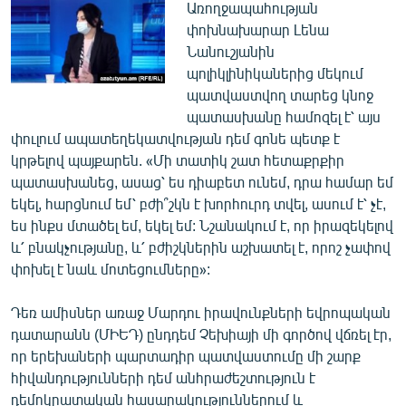
Առողջապահության
փոխնախարար Լենա
Նանուշյանին
պոլիկլինիկաներից մեկում
պատվաստվող տարեց կնոջ
պատասխանը համոզել է՝ այս
փուլում ապատեղեկատվության դեմ գոնե պետք է
կրթելով պայքարեն. «Մի տատիկ շատ հետաքրքիր
պատասխանեց, ասաց՝ ես դիաբետ ունեմ, դրա համար եմ
եկել, հարցնում եմ՝ բժի՞շկն է խորհուրդ տվել, ասում է՝ չէ,
ես ինքս մտածել եմ, եկել եմ: Նշանակում է, որ իրազեկելով
և՛ բնակչությանը, և՛ բժիշկներին աշխատել է, որոշ չափով
փոխել է նաև մոտեցումները»:
Դեռ ամիսներ առաջ Մարդու իրավունքների եվրոպական
դատարանն (ՄԻԵԴ) ընդդեմ Չեխիայի մի գործով վճռել էր,
որ երեխաների պարտադիր պատվաստումը մի շարք
հիվանդությունների դեմ անհրաժեշտություն է
դեմոկրատական հասարակություններում և