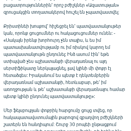
բացատրություններին՝ որոշ բժիշկներ «Ազատության»
English
զրուցակցին տողատակերով հուշել են չպատվաստվել։
Русский
Քրիստինեի խոսքով՝ հիշեցրել են՝ պատվաստանյութեր
ՀԵՏԵՎԵՔ ՄԵԶ
կան, որոնք ցուցումներ ու հակացուցումներ ունեն: -
«Սակայն իրենք խորհուրդ չեն տալիս, և ես իմ
պատասխանատվությամբ ու իմ ռիսկով կարող եմ
պատվաստանյութն ընդունել: Ինձ ասում էին՝ եթե
ստիպված չես աշխատանքի վերադառնալ ու այդ
սերտիֆիկատը ներկայացնել, լավ կլինի մի փոքր էլ
«Ազատության» բոլոր կայքերը
հետաձգես: Իրականում ես պետք է դեկտեմբերին
վերադառնամ աշխատանքի, հետևաբար, թե՛ իմ
առողջության և թե՛ աշխատանքի վերադառնալու համար
պետք կլինի ընդունել պատվաստանյութը»:
Մեր ֆեյսբուքյան փոքրիկ հարցումը ցույց տվեց, որ
հակապատավստումային քարոզով զբաղվող բժիշկների
շատերն են հանդիպում։ Շուրջ 30 րոպեի ընթացքում