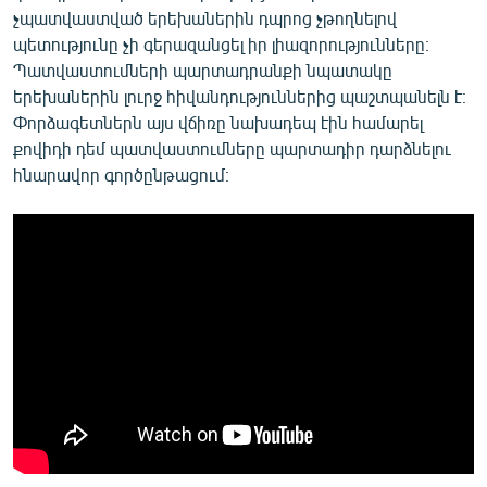
չպատվաստված երեխաներին դպրոց չթողնելով
պետությունը չի գերազանցել իր լիազորությունները։
Պատվաստումների պարտադրանքի նպատակը
երեխաներին լուրջ հիվանդություններից պաշտպանելն է։
Փորձագետներն այս վճիռը նախադեպ էին համարել
քովիդի դեմ պատվաստումները պարտադիր դարձնելու
հնարավոր գործընթացում։