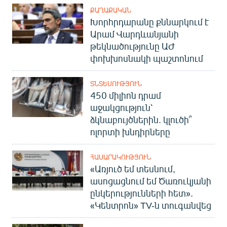
ՔԱՂԱՔԱԿԱՆ
Խորհրդարանը քննարկում է
Արամ Վարդևանյանի
թեկնածությունը ԱԺ
փոխխոսնակի պաշտոնում
ՏՆՏԵՍՈՒԹՅՈՒՆ
450 միլիոն դրամ
աջակցություն՝
ձկնաբույծներին. կլուծի՞
ոլորտի խնդիրները
ՀԱՍԱՐԱԿՈՒԹՅՈՒՆ
«Առյուծ եմ տեսնում,
ասոցացնում եմ Ծառուկյանի
ընկերությունների հետ».
«Կենտրոն» TV-ն տուգանվեց