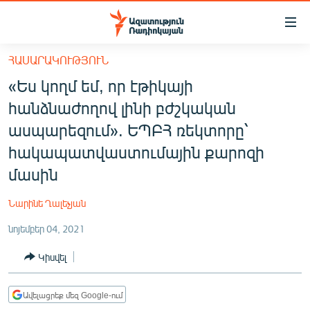
Մատչելիության
հղումներ
Անցնել
ՀԱՍԱՐԱԿՈՒԹՅՈՒՆ
հիմնական
ԱԶԱՏՈՒԹՅՈՒՆ TV
«Ես կողմ եմ, որ էթիկայի
բովանդակությանը
ՀԱՅԱՍՏԱՆ
Անցնել
հանձնաժողով լինի բժշկական
հիմնական
ՔԱՂԱՔԱԿԱՆ
ասպարեզում». ԵՊԲՀ ռեկտորը՝
մենյուին
ԸՆՏՐՈՒԹՅՈՒՆՆԵՐ 2026
հակապատվաստումային քարոզի
Որոնում
մասին
ԻՐԱՎՈՒՆՔ
ՀԱՍԱՐԱԿՈՒԹՅՈՒՆ
Նարինե Ղալեչյան
ՏՆՏԵՍՈՒԹՅՈՒՆ
նոյեմբեր 04, 2021
ՂԱՐԱԲԱՂ
Կիսվել
ՊԱՏԵՐԱԶՄԻ 6 ՇԱԲԱԹՆԵՐԸ
ՏԱՐԱԾԱՇՐՋԱՆ
Ավելացրեք մեզ Google-ում