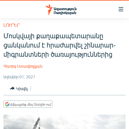
Մատչելիության
հղումներ
Անցնել
ԼՈՒՐԵՐ
հիմնական
ԱԶԱՏՈՒԹՅՈՒՆ TV
Մոսկվայի քաղաքապետարանը
բովանդակությանը
ՀԱՅԱՍՏԱՆ
Անցնել
ցանկանում է հրաժարվել շինարար-
հիմնական
ՔԱՂԱՔԱԿԱՆ
միգրանտների ծառայություններից
մենյուին
ԸՆՏՐՈՒԹՅՈՒՆՆԵՐ 2026
Որոնում
Գեւորգ Ստամբոլցյան
ԻՐԱՎՈՒՆՔ
նոյեմբեր 01, 2021
ՀԱՍԱՐԱԿՈՒԹՅՈՒՆ
Կիսվել
ՏՆՏԵՍՈՒԹՅՈՒՆ
ՂԱՐԱԲԱՂ
Ավելացրեք մեզ Google-ում
ՊԱՏԵՐԱԶՄԻ 6 ՇԱԲԱԹՆԵՐԸ
ՏԱՐԱԾԱՇՐՋԱՆ