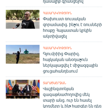
դասալիք գրանցելով
ՀԱՍԱՐԱԿՈՒԹՅՈՒՆ
Փախուստ ռուսական
զորամասից. ինչու է ռուսների
հոսքը Հայաստան կրկին
ակտիվացել
ՀԱՍԱՐԱԿՈՒԹՅՈՒՆ
Գյումրիից Փարիզ․
հայկական անօդաչուն
ներկայացվել է միջազգային
ցուցահանդեսում
ՏԱՐԱԾԱՇՐՋԱՆ
Վաշինգտոնյան
գագաթնաժողովից մեկ
տարի անց. ուր են հասել
կողմերը և ինչ հարցեր են դեռ