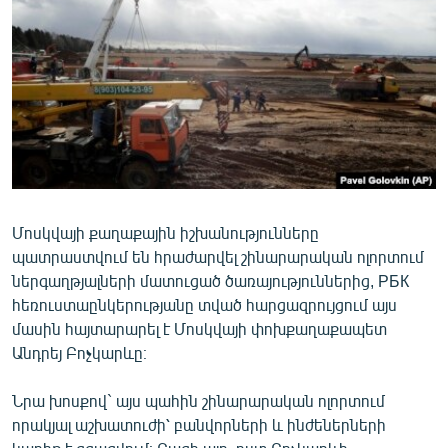
ՄԻՋԱԶԳԱՅԻՆ
ՄՇԱԿՈՒՅԹ
ՍՊՈՐՏ
ՄԵԿՆԱԲԱՆՈՒԹՅՈՒՆ
ՏՏ ԵՒ ԻՆՏԵՐՆԵՏ
ԿՈՐՈՆԱՎԻՐՈՒՍ
Մոսկվայի քաղաքային իշխանությունները
ԱՐԽԻՎ
պատրաստվում են հրաժարվել շինարարական ոլորտում
ՏԵՍԱՆՅՈՒԹԵՐ
ներգաղթյալների մատուցած ծառայություններից, РБК
հեռուստաընկերությանը տված հարցազրույցում այս
ԲԱՆԱՎԵՃ
մասին հայտարարել է Մոսկվայի փոխքաղաքապետ
ՁԳՏԵԼՈՎ ԼԱՎԱԳՈՒՅՆԻՆ
Անդրեյ Բոչկարևը։
ՓՈԴՔԱՍԹ
Նրա խոսքով` այս պահին շինարարական ոլորտում
որակյալ աշխատուժի՝ բանվորների և ինժեներների
Հայերեն