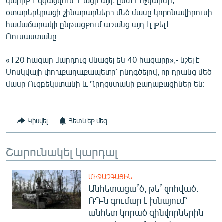
կարիք է զգացվում։ Բացի այդ, ըստ Բոչկարևի,
English
օտարերկրացի շինարարների մեծ մասը կորոնավիրուսի
համաճարակի ընթացքում առանց այդ էլ լքել է
Русский
Ռուսաստանը։
ՀԵՏԵՎԵՔ ՄԵԶ
«120 հազար մարդուց մնացել են 40 հազարը»,- նշել է
Մոսկվայի փոխքաղաքապետը՝ ընդգծելով, որ դրանց մեծ
մասը Ուզբեկստանի և Ղրղզստանի քաղաքացիներ են։
«Ազատության» բոլոր կայքերը
Կիսվել
Հետևեք մեզ
Շարունակել կարդալ
ՄԻՋԱԶԳԱՅԻՆ
Անհետացա՞ծ, թե՞ զոհված․
ՌԴ-ն գումար է խնայում՝
անհետ կորած զինվորներին