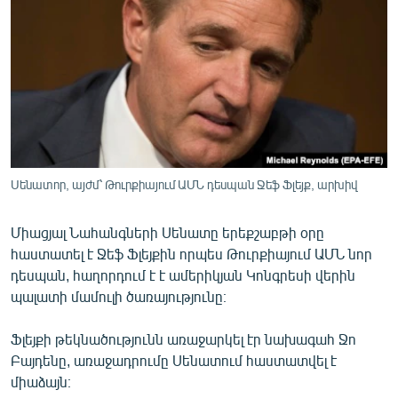
ՄԻՋԱԶԳԱՅԻՆ
ՄՇԱԿՈՒՅԹ
ՍՊՈՐՏ
ՄԵԿՆԱԲԱՆՈՒԹՅՈՒՆ
ՏՏ ԵՒ ԻՆՏԵՐՆԵՏ
ԿՈՐՈՆԱՎԻՐՈՒՍ
Սենատոր, այժմ՝ Թուրքիայում ԱՄՆ դեսպան Ջեֆ Ֆլեյք, արխիվ
ԱՐԽԻՎ
Միացյալ Նահանգների Սենատը երեքշաբթի օրը
ՏԵՍԱՆՅՈՒԹԵՐ
հաստատել է Ջեֆ Ֆլեյքին որպես Թուրքիայում ԱՄՆ նոր
ԲԱՆԱՎԵՃ
դեսպան, հաղորդում է է ամերիկյան Կոնգրեսի վերին
պալատի մամուլի ծառայությունը։
ՁԳՏԵԼՈՎ ԼԱՎԱԳՈՒՅՆԻՆ
ՓՈԴՔԱՍԹ
Ֆլեյքի թեկնածությունն առաջարկել էր նախագահ Ջո
Բայդենը, առաջադրումը Սենատում հաստատվել է
միաձայն։
Հայերեն