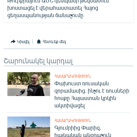
Թուրքիայում ԱՄՆ դեսպանի թեկնածուն
խոստացել է վերահաստատել Հայոց
ցեղասպանության ճանաչումը
Կիսվել
Հետևեք մեզ
Շարունակել կարդալ
ՀԱՍԱՐԱԿՈՒԹՅՈՒՆ
Փախուստ ռուսական
զորամասից. ինչու է ռուսների
հոսքը Հայաստան կրկին
ակտիվացել
ՀԱՍԱՐԱԿՈՒԹՅՈՒՆ
Գյումրիից Փարիզ․
հայկական անօդաչուն