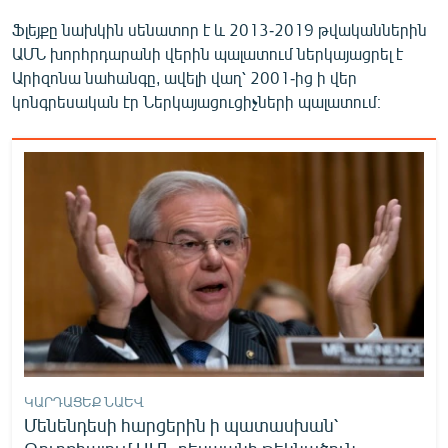
English
Ֆլեյքը նախկին սենատոր է և 2013-2019 թվականներին
ԱՄՆ խորհրդարանի վերին պալատում ներկայացրել է
Русский
Արիզոնա նահանգը, ավելի վաղ՝ 2001-ից ի վեր
կոնգրեսական էր Ներկայացուցիչների պալատում։
ՀԵՏԵՎԵՔ ՄԵԶ
«Ազատության» բոլոր կայքերը
ԿԱՐԴԱՑԵՔ ՆԱԵՎ
Մենենդեսի հարցերին ի պատասխան՝