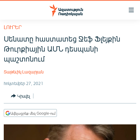
Մատչելիության
հղումներ
Անցնել
ԼՈՒՐԵՐ
հիմնական
ԱԶԱՏՈՒԹՅՈՒՆ TV
Սենատը հաստատեց Ջեֆ Ֆլեյքին
բովանդակությանը
ՀԱՅԱՍՏԱՆ
Անցնել
Թուրքիային ԱՄՆ դեսպանի
հիմնական
ՔԱՂԱՔԱԿԱՆ
պաշտոնում
մենյուին
ԸՆՏՐՈՒԹՅՈՒՆՆԵՐ 2026
Որոնում
Տաթեւիկ Լազարյան
ԻՐԱՎՈՒՆՔ
հոկտեմբեր 27, 2021
ՀԱՍԱՐԱԿՈՒԹՅՈՒՆ
Կիսվել
ՏՆՏԵՍՈՒԹՅՈՒՆ
ՂԱՐԱԲԱՂ
Ավելացրեք մեզ Google-ում
ՊԱՏԵՐԱԶՄԻ 6 ՇԱԲԱԹՆԵՐԸ
ՏԱՐԱԾԱՇՐՋԱՆ