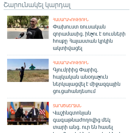
Շարունակել կարդալ
ՀԱՍԱՐԱԿՈՒԹՅՈՒՆ
Փախուստ ռուսական
զորամասից. ինչու է ռուսների
հոսքը Հայաստան կրկին
ակտիվացել
ՀԱՍԱՐԱԿՈՒԹՅՈՒՆ
Գյումրիից Փարիզ․
հայկական անօդաչուն
ներկայացվել է միջազգային
ցուցահանդեսում
ՏԱՐԱԾԱՇՐՋԱՆ
Վաշինգտոնյան
գագաթնաժողովից մեկ
տարի անց. ուր են հասել