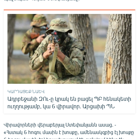
English
Русский
ՀԵՏԵՎԵՔ ՄԵԶ
«Ազատության» բոլոր կայքերը
ԿԱՐԴԱՑԵՔ ՆԱԵՎ
Ադրբեջանի ԶՈւ-ը կրակ են բացել ՊԲ հենակետի
ուղղությամբ, կա 6 վիրավոր. Արցախի ՊՆ
Վիրավորների վերաբերյալ Ստեփանյանն ասաց. -
«Հստակ 6 հոգու մասին է խոսքը, ամենասկզբից էլ խոսքը