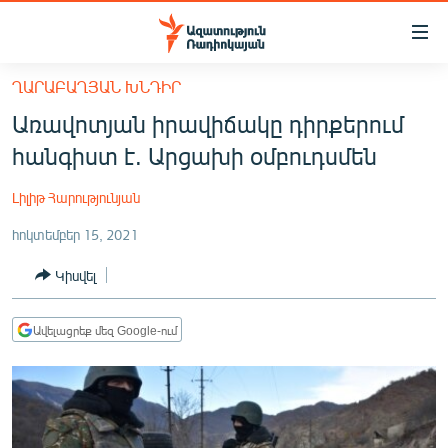
Մատչելիության
հղումներ
Անցնել
ՂԱՐԱԲԱՂՅԱՆ ԽՆԴԻՐ
հիմնական
ԱԶԱՏՈՒԹՅՈՒՆ TV
Առավոտյան իրավիճակը դիրքերում
բովանդակությանը
ՀԱՅԱՍՏԱՆ
Անցնել
հանգիստ է. Արցախի օմբուդսմեն
հիմնական
ՔԱՂԱՔԱԿԱՆ
մենյուին
Լիլիթ Հարությունյան
ԸՆՏՐՈՒԹՅՈՒՆՆԵՐ 2026
Որոնում
հոկտեմբեր 15, 2021
ԻՐԱՎՈՒՆՔ
Կիսվել
ՀԱՍԱՐԱԿՈՒԹՅՈՒՆ
ՏՆՏԵՍՈՒԹՅՈՒՆ
Ավելացրեք մեզ Google-ում
ՂԱՐԱԲԱՂ
ՊԱՏԵՐԱԶՄԻ 6 ՇԱԲԱԹՆԵՐԸ
ՏԱՐԱԾԱՇՐՋԱՆ