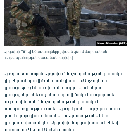
ՄԻՋԱԶԳԱՅԻՆ
ՄՇԱԿՈՒՅԹ
ՍՊՈՐՏ
ՄԵԿՆԱԲԱՆՈՒԹՅՈՒՆ
ՏՏ ԵՒ ԻՆՏԵՐՆԵՏ
Արցախի ՊԲ զինծառայողները շփման գծում մարտական
ԿՈՐՈՆԱՎԻՐՈՒՍ
հերթապահության ժամանակ, արխիվ
ԱՐԽԻՎ
Այսօր առավոտյան Արցախի Պաշտպանության բանակի
ՏԵՍԱՆՅՈՒԹԵՐ
դիրքերում իրավիճակը հանգիստ է: «Միջադեպը
գրանցվելուց հետո մի քանի ուղղություններով
ԲԱՆԱՎԵՃ
կրակոցներ լինելուց հետո իրավիճակը հանդարտվել է,
ՁԳՏԵԼՈՎ ԼԱՎԱԳՈՒՅՆԻՆ
այդ մասին նաև Պաշտպանության բանակն է
հաղորդագրություն տվել: Այսօր էլ որևէ լուր չկա սրման
ՓՈԴՔԱՍԹ
կամ էսկալացիայի մասին», - «Ազատության» հետ
զրույցում փոխանցեց Արցախի մարդու իրավունքների
Հայերեն
պաշտպան Գեղամ Ստեփանյանը: