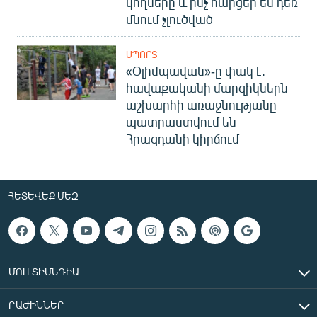
կողմերը և ինչ հարցեր են դեռ
մնում չլուծված
ՍՊՈՐՏ
«Օլիմպավան»-ը փակ է.
հավաքականի մարզիկներն
աշխարհի առաջնությանը
պատրաստվում են
Հրազդանի կիրճում
ՀԵՏԵՎԵՔ ՄԵԶ
ՄՈՒԼՏԻՄԵԴԻԱ
ԲԱԺԻՆՆԵՐ