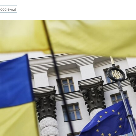
oogle-ում