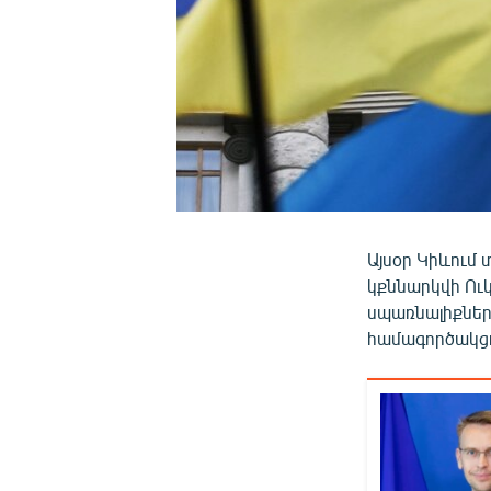
Այսօր Կիևում 
կքննարկվի Ու
սպառնալիքներ
համագործակցու