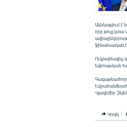
Ակնկալվում է 
որը թույլ կտ
ավիաընկերությ
ֆինանսական ե
Ուկրաինայից 
եվրոպական հա
Գագաթնաժողով
Եվրահանձնաժո
Վլադիմիր Զելե
Կիսվել