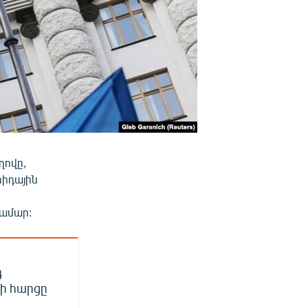
ղովը,
րիդային
համար:
դ
ի հարցը