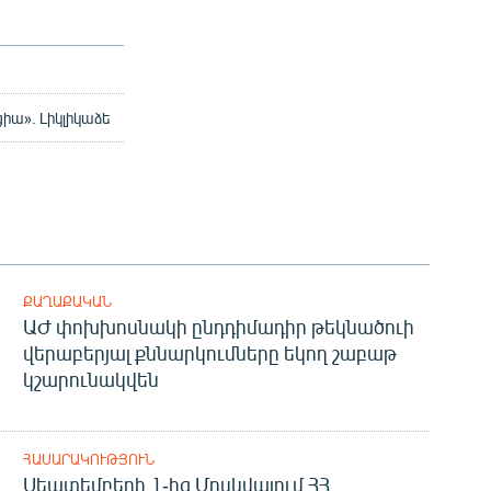
իա». Լիկլիկաձե
ՔԱՂԱՔԱԿԱՆ
ԱԺ փոխխոսնակի ընդդիմադիր թեկնածուի
վերաբերյալ քննարկումները եկող շաբաթ
կշարունակվեն
ՀԱՍԱՐԱԿՈՒԹՅՈՒՆ
Սեպտեմբերի 1-ից Մոսկվայում ՀՀ