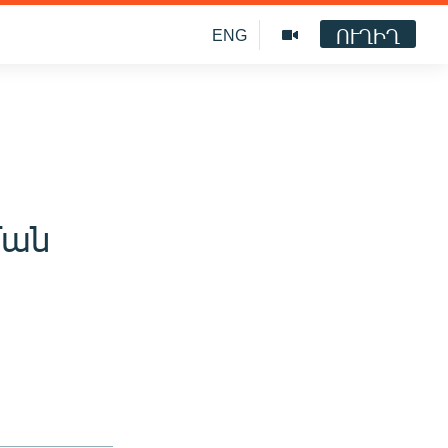
ՈՒՂԻՂ
ENG
ման