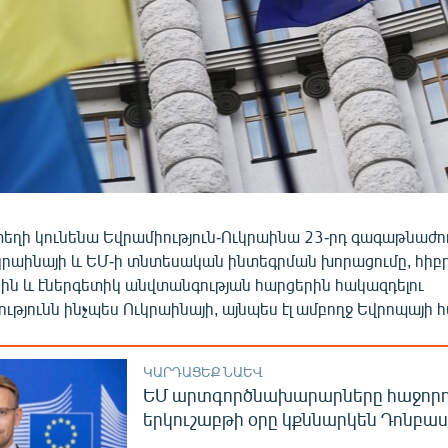
տեղի կունենա Եվրամիություն-Ուկրաինա 23-րդ գագաթնաժո
կրաինայի և ԵՄ-ի տնտեսական ինտեգրման խորացումը, հիբ
ին և էներգետիկ անվտանգության հարցերին հակազդելու
թյունն ինչպես Ուկրաինայի, այնպես էլ ամբողջ Եվրոպայի 
ԿԱՐԴԱՑԵՔ ՆԱԵՎ
ԵՄ արտգործնախարարները հաջոր
երկուշաբթի օրը կքննարկեն Դոնբաս