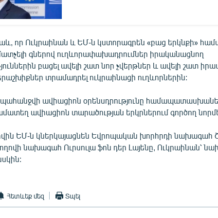
նաև, որ Ուկրաինան և ԵՄ-ն կստորագրեն «բաց երկնքի» համ
ա մատչելի գներով ուղևորափախադրումներ իրականացնող
ուններին բացել ավելի շատ նոր չվերթներ և ավելի շատ իրա
րաշխիքներ տրամադրել ուկրաինացի ուղևորներին:
կպահանջվի ավիացիոն օրենսդրությունը համապատասխանե
մատեղ ավիացիոն տարածության երկրներում գործող նորմե
ին ԵՄ-ն կներկայացնեն Եվրոպական խորհրդի նախագահ Շա
ղովի նախագահ Ուրսուլա ֆոն դեր Լայենը, Ուկրաինան՝ ն
նսկին:
Հետևեք մեզ
Տպել