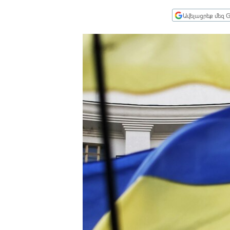
ՄԻՋԱԶԳԱՅԻՆ
Ավելացրեք մեզ G
ՄՇԱԿՈՒՅԹ
ՍՊՈՐՏ
ՄԵԿՆԱԲԱՆՈՒԹՅՈՒՆ
ՏՏ ԵՒ ԻՆՏԵՐՆԵՏ
ԿՈՐՈՆԱՎԻՐՈՒՍ
ԱՐԽԻՎ
ՏԵՍԱՆՅՈՒԹԵՐ
ԲԱՆԱՎԵՃ
ՁԳՏԵԼՈՎ ԼԱՎԱԳՈՒՅՆԻՆ
ՓՈԴՔԱՍԹ