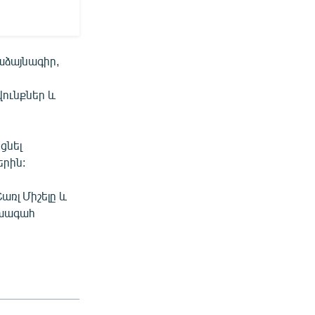
աձայնագիր,
վունքներ և
ցնել
րին:
ռլ Միշելը և
ախագահ