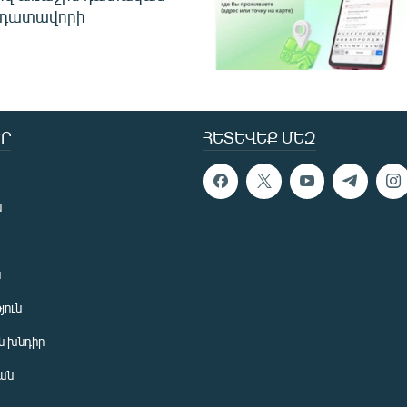
 դատավորի
Ր
ՀԵՏԵՎԵՔ ՄԵԶ
ն
ն
յուն
 խնդիր
ան