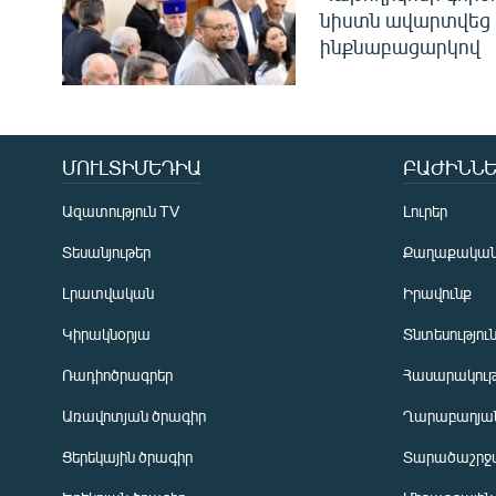
նիստն ավարտվեց
ինքնաբացարկով
ՄՈՒԼՏԻՄԵԴԻԱ
ԲԱԺԻՆՆԵ
Ազատություն TV
Լուրեր
Տեսանյութեր
Քաղաքակա
Լրատվական
Իրավունք
Կիրակնօրյա
Տնտեսությու
Ռադիոծրագրեր
Հասարակութ
Առավոտյան ծրագիր
Ղարաբաղյան
Ցերեկային ծրագիր
Տարածաշրջ
Հայերեն