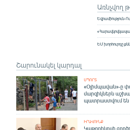
Առնչվող 
Եվրամիություն-Ու
«Հարավկովկասյան
ԵՄ խորհուրդը քն
Շարունակել կարդալ
ՍՊՈՐՏ
«Օլիմպավան»-ը փ
մարզիկներն աշխա
պատրաստվում են 
ԻՐԱՎՈՒՆՔ
Կաթողիկոսի գոր