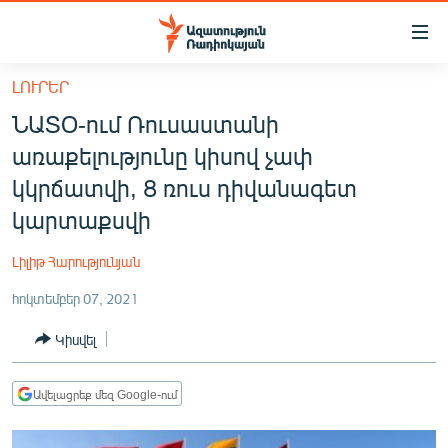
Մատչելիության
հղումներ
Անցնել
ԼՈՒՐԵՐ
հիմնական
ԱԶԱՏՈՒԹՅՈՒՆ TV
ՆԱՏՕ-ում Ռուսաստանի
բովանդակությանը
ՀԱՅԱՍՏԱՆ
Անցնել
առաքելությունը կիսով չափ
հիմնական
ՔԱՂԱՔԱԿԱՆ
կկրճատվի, 8 ռուս դիվանագետ
մենյուին
ԸՆՏՐՈՒԹՅՈՒՆՆԵՐ 2026
կարտաքսվի
Որոնում
ԻՐԱՎՈՒՆՔ
Լիլիթ Հարությունյան
ՀԱՍԱՐԱԿՈՒԹՅՈՒՆ
հոկտեմբեր 07, 2021
ՏՆՏԵՍՈՒԹՅՈՒՆ
Կիսվել
ՂԱՐԱԲԱՂ
ՊԱՏԵՐԱԶՄԻ 6 ՇԱԲԱԹՆԵՐԸ
Ավելացրեք մեզ Google-ում
ՏԱՐԱԾԱՇՐՋԱՆ