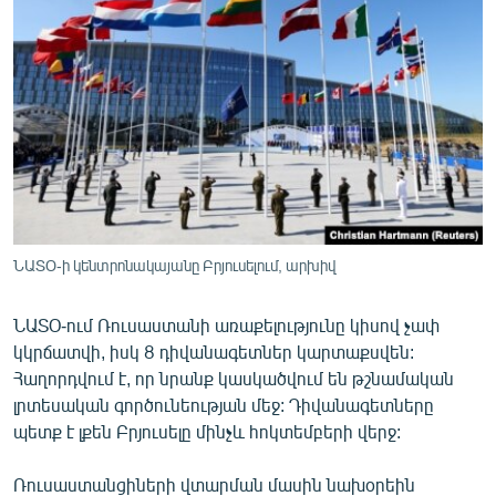
ՄԻՋԱԶԳԱՅԻՆ
ՄՇԱԿՈՒՅԹ
ՍՊՈՐՏ
ՄԵԿՆԱԲԱՆՈՒԹՅՈՒՆ
ՏՏ ԵՒ ԻՆՏԵՐՆԵՏ
ԿՈՐՈՆԱՎԻՐՈՒՍ
ԱՐԽԻՎ
ՆԱՏՕ-ի կենտրոնակայանը Բրյուսելում, արխիվ
ՏԵՍԱՆՅՈՒԹԵՐ
ՆԱՏՕ-ում Ռուսաստանի առաքելությունը կիսով չափ
ԲԱՆԱՎԵՃ
կկրճատվի, իսկ 8 դիվանագետներ կարտաքսվեն:
ՁԳՏԵԼՈՎ ԼԱՎԱԳՈՒՅՆԻՆ
Հաղորդվում է, որ նրանք կասկածվում են թշնամական
լրտեսական գործունեության մեջ: Դիվանագետները
ՓՈԴՔԱՍԹ
պետք է լքեն Բրյուսելը մինչև հոկտեմբերի վերջ:
Հայերեն
Ռուսաստանցիների վտարման մասին նախօրեին