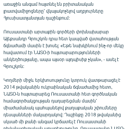
առաջին անգամ հայտնել են բրիտանական
English
լրատվամիջոցները՝ վկայակոչելով աղբյուրները
Русский
Հյուսիսատլանտյան դաշինքում:
ՀԵՏԵՎԵՔ ՄԵԶ
Ռուսաստանի արտաքին գործերի փոխնախարար
Ալեքսանդր Գրուշկոն դրա հետ կապված վստահության
ճգնաժամի մասին է խոսել։ «Եթե նախկինում ինչ-որ մեկը
հավատում էր ՆԱՏՕ-ի հայտարարությունների
անկեղծությանը, ապա այսօր այդպիսիք չկան», - ասել է
Գրուշկոն:
«Ազատության» բոլոր կայքերը
Կողմերի միջև երկխոսությունը կտրուկ վատթարացել է
2014 թվականին ուկրաինական ճգնաժամից հետո,
ՆԱՏՕ-ն հայտարարեց Ռուսաստանի հետ գործնական
համագործակցության դադարեցման մասին՝
միաժամանակ պահպանելով քաղաքական շփումները
դեսպանների մակարդակով: Դաշինքը 2018 թվականից
սկսած մի քանի անգամ կրճատել է Ռուսաստանի
դիվանագիտական առաքելությունը, Ռուսաստանը ՆԱՏՕ-