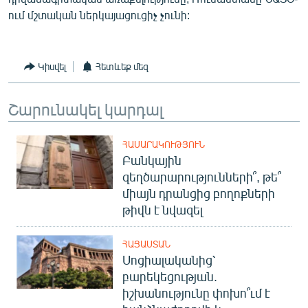
ում մշտական ներկայացուցիչ չունի:
Կիսվել
Հետևեք մեզ
Շարունակել կարդալ
ՀԱՍԱՐԱԿՈՒԹՅՈՒՆ
Բանկային
զեղծարարությունների՞, թե՞
միայն դրանցից բողոքների
թիվն է նվազել
ՀԱՅԱՍՏԱՆ
Սոցիալականից՝
բարեկեցության.
իշխանությունը փոխո՞ւմ է