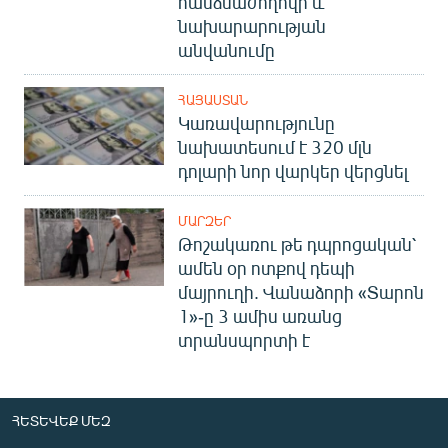
հանձնաժողովի և
նախարարության
անվանումը
ՀԱՅԱՍՏԱՆ
Կառավարությունը
նախատեսում է 320 մլն
դոլարի նոր վարկեր վերցնել
ՄԱՐԶԵՐ
Թոշակառու թե դպրոցական՝
ամեն օր ոտքով դեպի
մայրուղի. Վանաձորի «Տարոն
1»-ը 3 ամիս առանց
տրանսպորտի է
ՀԵՏԵՎԵՔ ՄԵԶ