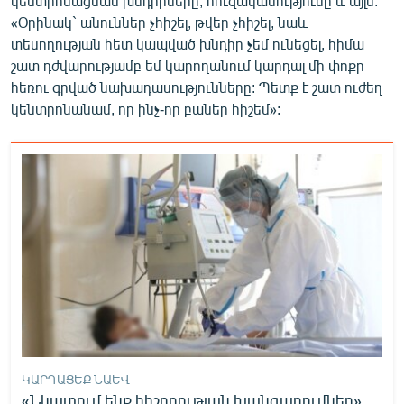
կենտրոնացման խնդիրները, հուզականությունը և այլն.
«Օրինակ` անուններ չհիշել, թվեր չհիշել, նաև
տեսողության հետ կապված խնդիր չեմ ունեցել, հիմա
շատ դժվարությամբ եմ կարողանում կարդալ մի փոքր
հեռու գրված նախադասությունները: Պետք է շատ ուժեղ
կենտրոնանամ, որ ինչ-որ բաներ հիշեմ»:
ԿԱՐԴԱՑԵՔ ՆԱԵՎ
«Նկատում ենք հիշողության խանգարումներ».