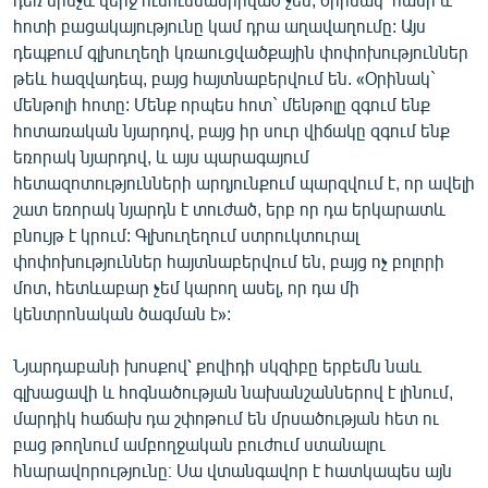
հոտի բացակայությունը կամ դրա աղավաղումը: Այս
դեպքում գլխուղեղի կռաուցվածքային փոփոխություններ
թեև հազվադեպ, բայց հայտնաբերվում են. «Օրինակ`
մենթոլի հոտը: Մենք որպես հոտ` մենթոլը զգում ենք
հոտառական նյարդով, բայց իր սուր վիճակը զգում ենք
եռորակ նյարդով, և այս պարագայում
հետազոտությունների արդյունքում պարզվում է, որ ավելի
շատ եռորակ նյարդն է տուժած, երբ որ դա երկարատև
բնույթ է կրում: Գլխուղեղում ստրուկտուրալ
փոփոխություններ հայտնաբերվում են, բայց ոչ բոլորի
մոտ, հետևաբար չեմ կարող ասել, որ դա մի
կենտրոնական ծագման է»:
Նյարդաբանի խոսքով՝ քովիդի սկզիբը երբեմն նաև
գլխացավի և հոգնածության նախանշաններով է լինում,
մարդիկ հաճախ դա շփոթում են մրսածության հետ ու
բաց թողնում ամբողջական բուժում ստանալու
հնարավորությունը։ Սա վտանգավոր է հատկապես այն