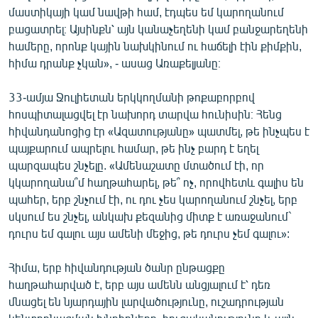
մաստիկայի կամ նավթի համ, էդպես եմ կարողանում
English
բացատրել։ Այսինքն՝ այն կանաչեղենի կամ բանջարեղենի
Русский
համերը, որոնք կային նախկինում ու հաճելի էին քիմքին,
հիմա դրանք չկան», - ասաց Առաքելյանը։
ՀԵՏԵՎԵՔ ՄԵԶ
33-ամյա Ջուլիետան երկկողմանի թոքաբորբով
հոսպիտալացվել էր նախորդ տարվա հունիսին։ Հենց
հիվանդանոցից էր «Ազատությանը» պատմել, թե ինչպես է
պայքարում ապրելու համար, թե ինչ բարդ է եղել
պարզապես շնչելը. «Ամենաշատը մտածում էի, որ
«Ազատության» բոլոր կայքերը
կկարողանա՞մ հաղթահարել, թե՞ ոչ, որովհետև գալիս են
պահեր, երբ շնչում էի, ու դու չես կարողանում շնչել, երբ
սկսում ես շնչել, անկախ քեզանից միտք է առաջանում`
դուրս եմ գալու այս ամենի մեջից, թե դուրս չեմ գալու»:
Հիմա, երբ հիվանդության ծանր ընթացքը
հաղթահարված է, երբ այս ամենն անցյալում է՝ դեռ
մնացել են նյարդային լարվածությունը, ուշադրության