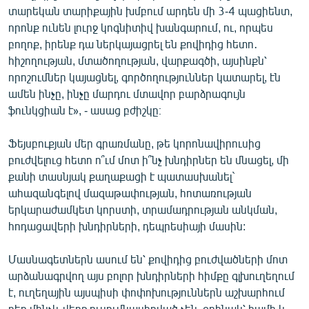
տարեկան տարիքային խմբում արդեն մի 3-4 պացիենտ,
որոնք ունեն լուրջ կոգնիտիվ խանգարում, ու, որպես
բողոք, իրենք դա ներկայացրել են քովիդից հետո․
հիշողության, մտածողության, վարքագծի, այսինքն՝
որոշումներ կայացնել, գործողություններ կատարել, էն
ամեն ինչը, ինչը մարդու մտավոր բարձրագույն
ֆունկցիան է», - ասաց բժիշկը։
Ֆեյսբուքյան մեր գրառմանը, թե կորոնավիրուսից
բուժվելուց հետո ո՞ւմ մոտ ի՞նչ խնդիրներ են մնացել, մի
քանի տասնյակ քաղաքացի է պատասխանել`
ահազանգելով մազաթափության, հոտառության
երկարաժամկետ կորստի, տրամադրության անկման,
հոդացավերի խնդիրների, դեպրեսիայի մասին:
Մասնագետներն ասում են՝ քովիդից բուժվածների մոտ
արձանագրվող այս բոլոր խնդիրների հիմքը գլխուղեղում
է, ուղեղային այսպիսի փոփոխություններն աշխարհում
դեռ մինչև վերջ ուսումնասիրված չեն, օրինակ՝ համի և