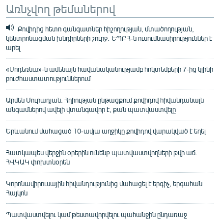
Առնչվող թեմաներով
Քովիդից հետո գանգատներ հիշողության, մտածողության,
կենտրոնացման խնդիրների շուրջ․ ԵՊԲՀ-ն ուսումնասիրություններ է
արել
«Մոդեռնա»-ն ամենայն հավանականությամբ հոկտեմբերի 7-ից կլինի
բուժհաստատություններում
Արմեն Մուրադյան. Հղիության ընթացքում քովիդով հիվանդանալն
անգամներով ավելի վտանգավոր է, քան պատվաստվելը
Երևանում մահացած 10-ամյա աղջիկը քովիդով վարակված է եղել
Հատկապես վերջին օրերին ունենք պատվաստվողների թվի աճ.
ՀՎԿԱԿ փոխտնօրեն
Կորոնավիրուսային հիվանդությունից մահացել է երգիչ, երգահան
Հայկոն
Պատվաստվելու կամ թեստավորվելու պահանջին ընդառաջ