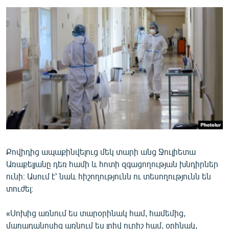
ՄԻՋԱԶԳԱՅԻՆ
ՄՇԱԿՈՒՅԹ
ՍՊՈՐՏ
ՄԵԿՆԱԲԱՆՈՒԹՅՈՒՆ
ՏՏ ԵՒ ԻՆՏԵՐՆԵՏ
ԿՈՐՈՆԱՎԻՐՈՒՍ
ԱՐԽԻՎ
ՏԵՍԱՆՅՈՒԹԵՐ
Քովիդից ապաքինվելուց մեկ տարի անց Ջուլիետա
ԲԱՆԱՎԵՃ
Առաքելյանը դեռ համի և հոտի զգացողության խնդիրներ
ՁԳՏԵԼՈՎ ԼԱՎԱԳՈՒՅՆԻՆ
ունի։ Ասում է՝ նաև հիշողությունն ու տեսողությունն են
տուժել։
ՓՈԴՔԱՍԹ
«Սոխից առնում ես տարօրինակ համ, համեմից,
Հայերեն
մաղադանոսից առնում ես լրիվ ուրիշ համ, օրինակ,