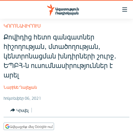
Մատչելիության
հղումներ
Անցնել
ԿՈՐՈՆԱՎԻՐՈՒՍ
հիմնական
ԱԶԱՏՈՒԹՅՈՒՆ TV
Քովիդից հետո գանգատներ
բովանդակությանը
ՀԱՅԱՍՏԱՆ
Անցնել
հիշողության, մտածողության,
հիմնական
ՔԱՂԱՔԱԿԱՆ
կենտրոնացման խնդիրների շուրջ․
մենյուին
ԸՆՏՐՈՒԹՅՈՒՆՆԵՐ 2026
ԵՊԲՀ-ն ուսումնասիրություններ է
Որոնում
արել
ԻՐԱՎՈՒՆՔ
ՀԱՍԱՐԱԿՈՒԹՅՈՒՆ
Նարինե Ղալեչյան
ՏՆՏԵՍՈՒԹՅՈՒՆ
հոկտեմբեր 06, 2021
ՂԱՐԱԲԱՂ
Կիսվել
ՊԱՏԵՐԱԶՄԻ 6 ՇԱԲԱԹՆԵՐԸ
ՏԱՐԱԾԱՇՐՋԱՆ
Ավելացրեք մեզ Google-ում