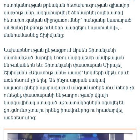
ոստիկանության քրեական հետախուզության գլխավոր
վարչությանը, ազդարարվել է ձեռնարկել օպերատիվ
հետախուզական միջոցառումներ` հանցանք կատարած
անձանց ինքնությունները պարզելու նպատակով», -
մանրամասնեց Շխիմյանը:
Նախաքննության ընթացքում Արսեն Տիտանյանի
մատնանշած մարդիկ Լոռու մարզպետի անմիջական
ենթականերն են։ Տիտանյանի փաստաբան Միքայել
Շխիմյանն «Ազատությանն» ասաց՝ կողմերի միջև որևէ
առերեսում չի եղել։ Թե ինչու այսքան սակավ
ապացույցների պարագայում անգամ առերեսում տեղի չի
ունեցել, փաստաբանի ենթադրությամբ վկայի
կարգավիճակ ստացած աշխատակիցներն օգտվել են
ցուցմունք չտալու իրենց իրավունքից ու հրաժարվել
առերեսումից։