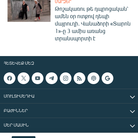
ՄԱՐԶԵՐ
Թոշակառու թե դպրոցական՝
ամեն օր ոտքով դեպի
մայրուղի. Վանաձորի «Տարոն
1»-ը 3 ամիս առանց
տրանսպորտի է
ՀԵՏԵՎԵՔ ՄԵԶ
ՄՈՒԼՏԻՄԵԴԻԱ
ԲԱԺԻՆՆԵՐ
ՄԵՐ ՄԱՍԻՆ