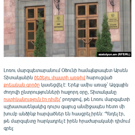
ՄԻՋԱԶԳԱՅԻՆ
ՄՇԱԿՈՒՅԹ
ՍՊՈՐՏ
ՄԵԿՆԱԲԱՆՈՒԹՅՈՒՆ
ՏՏ ԵՒ ԻՆՏԵՐՆԵՏ
ԿՈՐՈՆԱՎԻՐՈՒՍ
Լոռու մարզպետարանում Օձունի համայնքապետ Արսեն
ԱՐԽԻՎ
Տիտանյանին
ծեծելու փաստի առթիվ
հարուցված
ՏԵՍԱՆՅՈՒԹԵՐ
քրեական գործը
կասեցվել է։ Երեք ամիս առաջ` Ազգային
ժողովի ընտրությունների հաջորդ օրը, Տիտանյանը
ԲԱՆԱՎԵՃ
ոստիկանություն էր դիմել
՝ բողոքով, թե Լոռու մարզպետի
ՁԳՏԵԼՈՎ ԼԱՎԱԳՈՒՅՆԻՆ
աշխատասենյակից դուրս գալուց անմիջապես հետո մի
խումբ անձինք հարվածներ են հասցրել իրեն։ Պնդել էր,
ՓՈԴՔԱՍԹ
թե մարզպետը հարկադրել է իրեն հրաժարականի դիմում
գրել։
Հայերեն