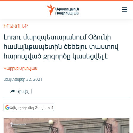
Մատչելիության
հղումներ
Անցնել
ԻՐԱՎՈՒՆՔ
հիմնական
ԱԶԱՏՈՒԹՅՈՒՆ TV
Լոռու մարզպետարանում Օձունի
բովանդակությանը
ՀԱՅԱՍՏԱՆ
Անցնել
համայնքապետին ծեծելու փաստով
հիմնական
ՔԱՂԱՔԱԿԱՆ
հարուցված քրգործը կասեցվել է
մենյուին
ԸՆՏՐՈՒԹՅՈՒՆՆԵՐ 2026
Որոնում
Կարինե Սիմոնյան
ԻՐԱՎՈՒՆՔ
սեպտեմբեր 22, 2021
ՀԱՍԱՐԱԿՈՒԹՅՈՒՆ
Կիսվել
ՏՆՏԵՍՈՒԹՅՈՒՆ
ՂԱՐԱԲԱՂ
Ավելացրեք մեզ Google-ում
ՊԱՏԵՐԱԶՄԻ 6 ՇԱԲԱԹՆԵՐԸ
ՏԱՐԱԾԱՇՐՋԱՆ