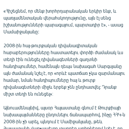
«Հիշեցնեմ, որ մենք խորհրդարանական երկիր ենք, և
պառլամենտական վերահսկողությունը, այն էլ սենց
իշխանությունների պարագայում, պարտադիր է», - ասաց
Մամաիջանյանը:
2008-ին հայ-թուրքական դիվանագիտական
հարաբերությունները հաստատելու փորձի ժամանակ ևս
տեղի էին ունեցել դիվանագետների գաղտնի
հանդիպումներ, համենայն դեպս նախագահ Սարգսյանը
այն ժամանակ նշել է, որ «որևէ պատճառ չկա զարմանալու
համար, նման հանդիպումները հայ և թուրք
դիվանագետների միջև երբեք չեն ընդհատվել: Դրանք
միշտ տեղի են ունեցել»։
Այնուամենայնիվ, այսօր Հայաստանը գնում է Թուրքիայի
նախապայմանները ընդունելու ճանապարհով, ինչը ՀՀԿ-ն
2008-ին չի արել, պնդում է Մամիջանյանը, թեև
Հայաստանի վարչապետը տարբեր առիթներով նշել է, որ