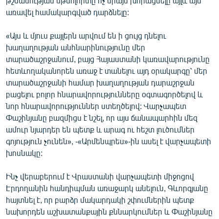
թշնամության մթնոլորտը ոչ միայն խորացնելը այլև այն
առավել համակարգված դարձնելը:
«Այս և մյուս քայլերն արվում են ի ցույց դնելու
խաղաղության անհնարինությունը մեր
տարածաշրջանում, բայց Հայաստանի կառավարությունը
հետևողականորեն առաջ է տանելու այդ օրակարգը՝ մեր
տարածաշրջանի համար խաղաղության դարաշրջան
բացելու բոլոր հնարավորությունները օգտագործելով և
նոր հնարավորություններ ստեղծելով: Վարչապետ
Փաշինյանը բազմիցս է նշել, որ այս ճանապարհին մեզ
ամուր նյարդեր են պետք և արագ ու հեշտ լուծումներ
գոյություն չունեն», -«Արմենպրես»-ին ասել է վարչապետի
խոսնակը:
Ինչ վերաբերում է Վրաստանի վարչապետի միջոցով
Էրդողանին հանդիպման առաջարկ անելուն, Գևորգյանը
հայտնել է, որ բարձր մակարդակի շփումներին պետք
նախորդեն աշխատանքային քննարկումներ և Փաշինյանը