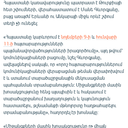
Հայաստանի կառավարությունը պատրաստ է Թուրքիայի
English
հետ շփումների, վերահաստատում է Մանե Գևորգյանը,
Русский
բայց առայժմ Երևանի ու Անկարայի միջև որևէ շփում
տեղի չի ունեցել։
ՀԵՏԵՎԵՔ ՄԵԶ
«Հայաստանը կարևորում է
նոյեմբերի 9-ի
և
հունվարի
11-ի
հայտարարությունների
պայմանավորվածությունների իրագործումը», այդ թվում՝
կոմունիկացիաների բացումը, նշել Գևորգյանը,
ավելացնելով սակայն, որ «որոշ հայտարարություններում
«Ազատության» բոլոր կայքերը
կոմունիկացիաների վերաբացման թեման վերափոխվում
է և ստանում տարածաշրջանային մեկուսացման
պահպանման տրամաբանություն: Միջանցքների մասին
խոսակցությունը հենց այսպիսին է և հակասում է
տարածաշրջանում խաղաղություն և կայունություն
հաստատելու, թշնամանքի մթնոլորտը հաղթահարելու
տրամաբանությանը», հաղորդել էր խոսնակը։
«Միջանցքների մասին խոսակցությունը ոչ միայն