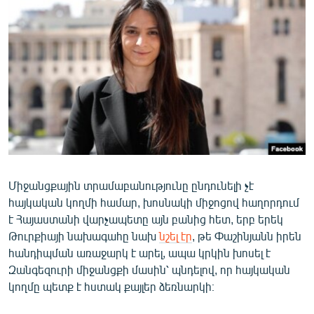
ՄԻՋԱԶԳԱՅԻՆ
ՄՇԱԿՈՒՅԹ
ՍՊՈՐՏ
ՄԵԿՆԱԲԱՆՈՒԹՅՈՒՆ
ՏՏ ԵՒ ԻՆՏԵՐՆԵՏ
ԿՈՐՈՆԱՎԻՐՈՒՍ
ԱՐԽԻՎ
Միջանցքային տրամաբանությունը ընդունելի չէ
ՏԵՍԱՆՅՈՒԹԵՐ
հայկական կողմի համար, խոսնակի միջոցով հաղորդում
ԲԱՆԱՎԵՃ
է Հայաստանի վարչապետը այն բանից հետ, երբ երեկ
Թուրքիայի նախագահը նախ
նշել էր
, թե Փաշինյանն իրեն
ՁԳՏԵԼՈՎ ԼԱՎԱԳՈՒՅՆԻՆ
հանդիպման առաջարկ է արել, ապա կրկին խոսել է
ՓՈԴՔԱՍԹ
Զանգեզուրի միջանցքի մասին՝ պնդելով, որ հայկական
կողմը պետք է հստակ քայլեր ձեռնարկի։
Հայերեն