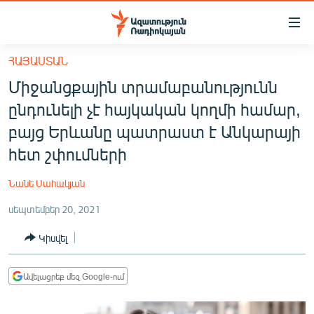
Մատչելիության
հղումներ
Անցնել
ՀԱՅԱՍՏԱՆ
հիմնական
ԱԶԱՏՈՒԹՅՈՒՆ TV
Միջանցքային տրամաբանությունն
բովանդակությանը
ՀԱՅԱՍՏԱՆ
Անցնել
ընդունելի չէ հայկական կողմի համար,
հիմնական
ՔԱՂԱՔԱԿԱՆ
բայց Երևանը պատրաստ է Անկարայի
մենյուին
ԸՆՏՐՈՒԹՅՈՒՆՆԵՐ 2026
հետ շփումների
Որոնում
ԻՐԱՎՈՒՆՔ
Նանե Սահակյան
ՀԱՍԱՐԱԿՈՒԹՅՈՒՆ
սեպտեմբեր 20, 2021
ՏՆՏԵՍՈՒԹՅՈՒՆ
Կիսվել
ՂԱՐԱԲԱՂ
ՊԱՏԵՐԱԶՄԻ 6 ՇԱԲԱԹՆԵՐԸ
Ավելացրեք մեզ Google-ում
ՏԱՐԱԾԱՇՐՋԱՆ