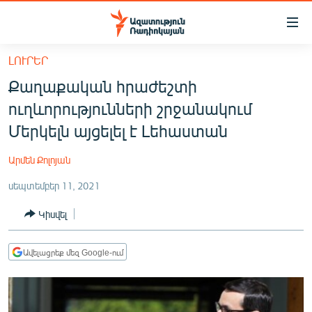
Մատչելիության
հղումներ
Անցնել
ԼՈՒՐԵՐ
հիմնական
ԱԶԱՏՈՒԹՅՈՒՆ TV
Քաղաքական հրաժեշտի
բովանդակությանը
ՀԱՅԱՍՏԱՆ
Անցնել
ուղևորությունների շրջանակում
հիմնական
ՔԱՂԱՔԱԿԱՆ
Մերկելն այցելել է Լեհաստան
մենյուին
ԸՆՏՐՈՒԹՅՈՒՆՆԵՐ 2026
Որոնում
Արմեն Քոլոյան
ԻՐԱՎՈՒՆՔ
սեպտեմբեր 11, 2021
ՀԱՍԱՐԱԿՈՒԹՅՈՒՆ
Կիսվել
ՏՆՏԵՍՈՒԹՅՈՒՆ
ՂԱՐԱԲԱՂ
Ավելացրեք մեզ Google-ում
ՊԱՏԵՐԱԶՄԻ 6 ՇԱԲԱԹՆԵՐԸ
ՏԱՐԱԾԱՇՐՋԱՆ