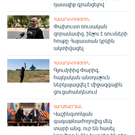
դասալիք գրանցելով
ՀԱՍԱՐԱԿՈՒԹՅՈՒՆ
Փախուստ ռուսական
զորամասից. ինչու է ռուսների
հոսքը Հայաստան կրկին
ակտիվացել
ՀԱՍԱՐԱԿՈՒԹՅՈՒՆ
Գյումրիից Փարիզ․
հայկական անօդաչուն
ներկայացվել է միջազգային
ցուցահանդեսում
ՏԱՐԱԾԱՇՐՋԱՆ
Վաշինգտոնյան
գագաթնաժողովից մեկ
տարի անց. ուր են հասել