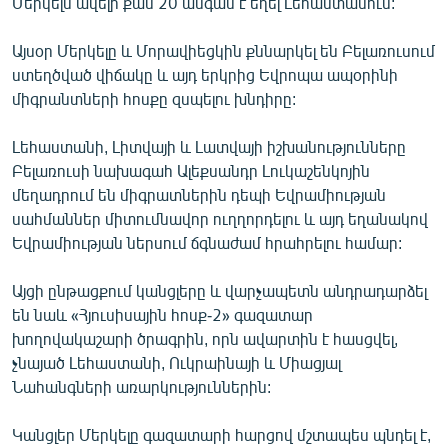
Մերկելն ավելի քան 20 անգամ է եղել Լեհաստանում:
English
Այսօր Մերկելը և Մորավիեցկին քննարկել են Բելառուսում
Русский
ստեղծված վիճակը և այդ երկրից Եվրոպա ապօրինի
միգրանտների հոսքը զսպելու խնդիրը:
ՀԵՏԵՎԵՔ ՄԵԶ
Լեհաստանի, Լիտվայի և Լատվայի իշխանությունները
Բելառուսի նախագահ Ալեքսանդր Լուկաշենկոյին
մեղադրում են միգրատներին դեպի Եվրամիության
սահմաններ միտումնավոր ուղղորդելու և այդ եղանակով
Եվրամիության ներսում ճգնաժամ հրահրելու համար:
«Ազատության» բոլոր կայքերը
Այցի ընթացքում կանցլերը և վարչապետն անդրադարձել
են նաև «Հյուսիսային հոսք-2» գազատար
խողովակաշարի ծրագրին, որն ավարտին է հասցվել,
չնայած Լեհաստանի, Ուկրաինայի և Միացյալ
Նահանգների առարկություններին:
Կանցլեր Մերկելը գազատարի հարցով մշտապես պնդել է,