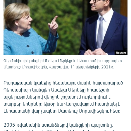
ՄԻՋԱԶԳԱՅԻՆ
ՄՇԱԿՈՒՅԹ
ՍՊՈՐՏ
ՄԵԿՆԱԲԱՆՈՒԹՅՈՒՆ
ՏՏ ԵՒ ԻՆՏԵՐՆԵՏ
ԿՈՐՈՆԱՎԻՐՈՒՍ
Գերմանիայի կանցլեր Անգելա Մերկելը և Լեհաստանի վարչապետ
Մատեուշ Մորավիեցկին, Վարշավա, 11 սեպտեմբերի, 2021թ.
ԱՐԽԻՎ
ՏԵՍԱՆՅՈՒԹԵՐ
Քաղաքական կյանքից հեռանալու մասին հայտարարած
ԲԱՆԱՎԵՃ
Գերմանիայի կանցլեր Անգելա Մերկելը հրաժեշտի
այցելություններով վերջին շրջանում ուղևորվում է
ՁԳՏԵԼՈՎ ԼԱՎԱԳՈՒՅՆԻՆ
տարբեր երկրներ: Այսօր նա Վարշավայում հանդիպել է
ՓՈԴՔԱՍԹ
Լեհաստանի վարչապետ Մատեուշ Մորավիեցկու հետ:
2005 թվականին ստանձնելով կանցլերի պաշտոնը,
Հայերեն