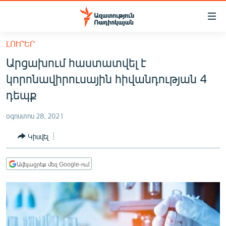
Մատչելիության
հղումներ
Անցնել
ԼՈՒՐԵՐ
հիմնական
ԱԶԱՏՈՒԹՅՈՒՆ TV
Արցախում հաստատվել է
բովանդակությանը
ՀԱՅԱՍՏԱՆ
Անցնել
կորոնավիրուսային հիվանդության 4
հիմնական
ՔԱՂԱՔԱԿԱՆ
դեպք
մենյուին
ԸՆՏՐՈՒԹՅՈՒՆՆԵՐ 2026
Որոնում
օգոստոս 28, 2021
ԻՐԱՎՈՒՆՔ
Կիսվել
ՀԱՍԱՐԱԿՈՒԹՅՈՒՆ
ՏՆՏԵՍՈՒԹՅՈՒՆ
Ավելացրեք մեզ Google-ում
ՂԱՐԱԲԱՂ
ՊԱՏԵՐԱԶՄԻ 6 ՇԱԲԱԹՆԵՐԸ
ՏԱՐԱԾԱՇՐՋԱՆ