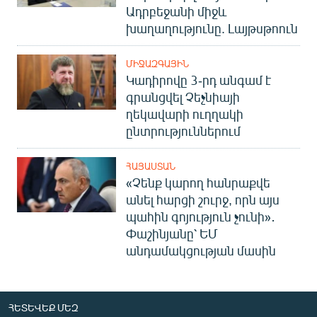
Ադրբեջանի միջև
խաղաղությունը. Լայթսթոուն
ՄԻՋԱԶԳԱՅԻՆ
Կադիրովը 3-րդ անգամ է
գրանցվել Չեչնիայի
ղեկավարի ուղղակի
ընտրություններում
ՀԱՅԱՍՏԱՆ
«Չենք կարող հանրաքվե
անել հարցի շուրջ, որն այս
պահին գոյություն չունի»․
Փաշինյանը՝ ԵՄ
անդամակցության մասին
ՀԵՏԵՎԵՔ ՄԵԶ