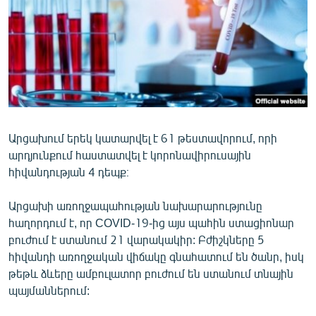
ՄԻՋԱԶԳԱՅԻՆ
ՄՇԱԿՈՒՅԹ
ՍՊՈՐՏ
ՄԵԿՆԱԲԱՆՈՒԹՅՈՒՆ
ՏՏ ԵՒ ԻՆՏԵՐՆԵՏ
Արցախում երեկ կատարվել է 61 թեստավորում, որի
ԿՈՐՈՆԱՎԻՐՈՒՍ
արդյունքում հաստատվել է կորոնավիրուսային
ԱՐԽԻՎ
հիվանդության 4 դեպք։
ՏԵՍԱՆՅՈՒԹԵՐ
Արցախի առողջապահության նախարարությունը
ԲԱՆԱՎԵՃ
հաղորդում է, որ COVID-19-ից այս պահին ստացիոնար
բուժում է ստանում 21 վարակակիր: Բժիշկները 5
ՁԳՏԵԼՈՎ ԼԱՎԱԳՈՒՅՆԻՆ
հիվանդի առողջական վիճակը գնահատում են ծանր, իսկ
ՓՈԴՔԱՍԹ
թեթև ձևերը ամբուլատոր բուժում են ստանում տնային
պայմաններում:
Հայերեն