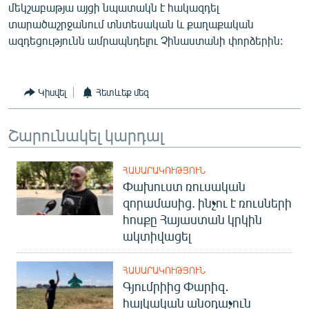
մեկշաբաթյա այցի նպատակն է հակազդել
տարածաշրջանում տնտեսական և քաղաքական
ազդեցությունն ամրապնդելու Չինաստանի փորձերին:
Կիսվել
Հետևեք մեզ
Շարունակել կարդալ
ՀԱՍԱՐԱԿՈՒԹՅՈՒՆ
Փախուստ ռուսական
զորամասից. ինչու է ռուսների
հոսքը Հայաստան կրկին
ակտիվացել
ՀԱՍԱՐԱԿՈՒԹՅՈՒՆ
Գյումրիից Փարիզ․
հայկական անօդաչուն