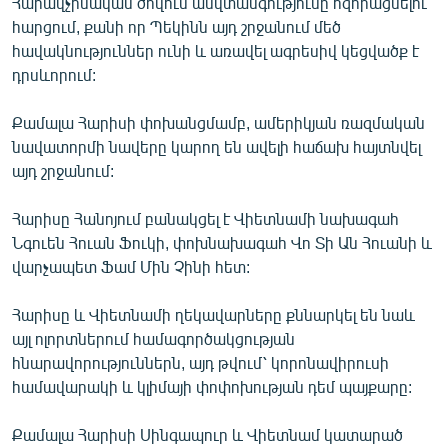
Հարավչինական ծովում անվտանգությունը հզորացնելու
English
հարցում, քանի որ Պեկինն այդ շրջանում մեծ
հավակնություններ ունի և առավել ագրեսիվ կեցվածք է
Русский
դրսևորում:
ՀԵՏԵՎԵՔ ՄԵԶ
Քամալա Հարիսի փոխանցմամբ, ամերիկյան ռազմական
նավատորմի նավերը կարող են ավելի հաճախ հայտնվել
այդ շրջանում:
Հարիսը Հանոյում բանակցել է Վիետնամի նախագահ
Նգուեն Հուան Ֆուկի, փոխնախագահ Վո Տի Ան Հուանի և
«Ազատության» բոլոր կայքերը
վարչապետ Ֆամ Մին Չինի հետ:
Հարիսը և Վիետնամի ղեկավարները քննարկել են նաև
այլ ոլորտներում համագործակցության
հնարավորություններն, այդ թվում՝ կորոնավիրուսի
համավարակի և կլիմայի փոփոխության դեմ պայքարը:
Քամալա Հարիսի Սինգապուր և Վիետնամ կատարած