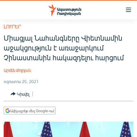
Մատչելիության
հղումներ
Անցնել
ԼՈՒՐԵՐ
հիմնական
ԱԶԱՏՈՒԹՅՈՒՆ TV
Միացյալ Նահանգները Վիետնամին
բովանդակությանը
ՀԱՅԱՍՏԱՆ
Անցնել
աջակցություն է առաջարկում
հիմնական
ՔԱՂԱՔԱԿԱՆ
Չինաստանին հակազդելու հարցում
մենյուին
ԸՆՏՐՈՒԹՅՈՒՆՆԵՐ 2026
Որոնում
Արմեն Քոլոյան
ԻՐԱՎՈՒՆՔ
օգոստոս 25, 2021
ՀԱՍԱՐԱԿՈՒԹՅՈՒՆ
Կիսվել
ՏՆՏԵՍՈՒԹՅՈՒՆ
ՂԱՐԱԲԱՂ
Ավելացրեք մեզ Google-ում
ՊԱՏԵՐԱԶՄԻ 6 ՇԱԲԱԹՆԵՐԸ
ՏԱՐԱԾԱՇՐՋԱՆ