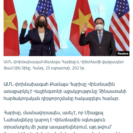
ՄԻՋԱԶԳԱՅԻՆ
ՄՇԱԿՈՒՅԹ
ՍՊՈՐՏ
ՄԵԿՆԱԲԱՆՈՒԹՅՈՒՆ
ՏՏ ԵՒ ԻՆՏԵՐՆԵՏ
ԿՈՐՈՆԱՎԻՐՈՒՍ
ԱՄՆ փոխնախագահ Քամալա Հարիսը և Վիետնամի վարչապետ
Ֆամ Մին Չինը, Հանոյ, 25 օգոստոսի, 2021թ.
ԱՐԽԻՎ
ՏԵՍԱՆՅՈՒԹԵՐ
ԱՄՆ փոխնախագահ Քամալա Հարիսը Վիետնամին
ԲԱՆԱՎԵՃ
առաջարկել է Վաշինգտոնի աջակցությունը Չինաստանի
հարձակողական դիրքորոշմանը հակազդելու համար:
ՁԳՏԵԼՈՎ ԼԱՎԱԳՈՒՅՆԻՆ
ՓՈԴՔԱՍԹ
Հարիսը, մասնավորապես, ասել է, որ Միացյալ
Նահանգները կարող է Վիետնամին օգնություն
տրամադրել մի շարք ասպարեզներում, այդ թվում՝
Հայերեն