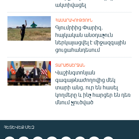
ակտիվացել
ՀԱՍԱՐԱԿՈՒԹՅՈՒՆ
Գյումրիից Փարիզ․
հայկական անօդաչուն
ներկայացվել է միջազգային
ցուցահանդեսում
ՏԱՐԱԾԱՇՐՋԱՆ
Վաշինգտոնյան
գագաթնաժողովից մեկ
տարի անց. ուր են հասել
կողմերը և ինչ հարցեր են դեռ
մնում չլուծված
ՀԵՏԵՎԵՔ ՄԵԶ