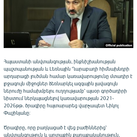
ՄԻՋԱԶԳԱՅԻՆ
ՄՇԱԿՈՒՅԹ
ՍՊՈՐՏ
ՄԵԿՆԱԲԱՆՈՒԹՅՈՒՆ
ՏՏ ԵՒ ԻՆՏԵՐՆԵՏ
ԿՈՐՈՆԱՎԻՐՈՒՍ
Հայաստանի անվտանգության, ինքնիշխանության
պաշտպանության և Լեռնային Ղարաբաղի հիմնախնդրի
ԱՐԽԻՎ
արդարացի լուծման համար կառավարությունը մտադիր է
ՏԵՍԱՆՅՈՒԹԵՐ
լրջագույն միջոցներ ձեռնարկել ազգային լավագույն
ներուժը համախմբելու ուղղությամբ՝ այսօր գործադիրի
ԲԱՆԱՎԵՃ
նիստում ներկայացնելով կառավարության 2021-
ՁԳՏԵԼՈՎ ԼԱՎԱԳՈՒՅՆԻՆ
2026թթ. ծրագիրը հայտարարեց վարչապետ Նիկոլ
Փաշինյանը։
ՓՈԴՔԱՍԹ
Ծրագիրը, որը բաղկացած է վեց բաժիններից՝
Հայերեն
անվտանգություն և արտաքին քաղաքականություն,