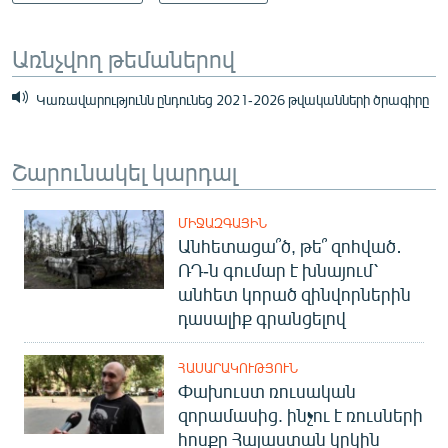
Առնչվող թեմաներով
Կառավարությունն ընդունեց 2021-2026 թվականների ծրագիրը
Շարունակել կարդալ
ՄԻՋԱԶԳԱՅԻՆ
Անհետացա՞ծ, թե՞ զոհված․
ՌԴ-ն գումար է խնայում՝
անհետ կորած զինվորներին
դասալիք գրանցելով
ՀԱՍԱՐԱԿՈՒԹՅՈՒՆ
Փախուստ ռուսական
զորամասից. ինչու է ռուսների
հոսքը Հայաստան կրկին