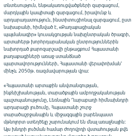
տնտեսություն, ենթակառուցվածքների զարգացում,
English
մարդկային կապիտալի զարգացում, իրավունք և
Русский
արդարադատություն, ինստիտուցիոնալ զարգացում, ըստ
նախաբանի, հիմնված է, «Քաղաքացիական
ՀԵՏԵՎԵՔ ՄԵԶ
պայմանագիր» կուսակցության նախընտրական ծրագրի,
արտահերթ խորհրդարանական ընտրություններին
նախորդած քարոզարշավի ընթացքում Հայաստանի
քաղաքացիների առաջ ստանձնած
պարտավորությունների, Հայաստանի վերափոխման՝
մինչև 2050թ. ռազմավարության վրա:
«Ազատության» բոլոր կայքերը
«Հայաստանի արտաքին անվտանգության,
ինքնիշխանության, տարածքային ամբողջականության
պաշտպանությունը, Լեռնային Ղարաբաղի հիմնախնդրի
արդարացի լուծումը, Հայաստանի շուրջ
տարածաշրջանային և միջազգային բարենպաստ
մթնոլորտ ստեղծելը շարունակում են մնալ առաջնային:
Այս խնդրի լուծման համար ժողովրդի վստահության քվե