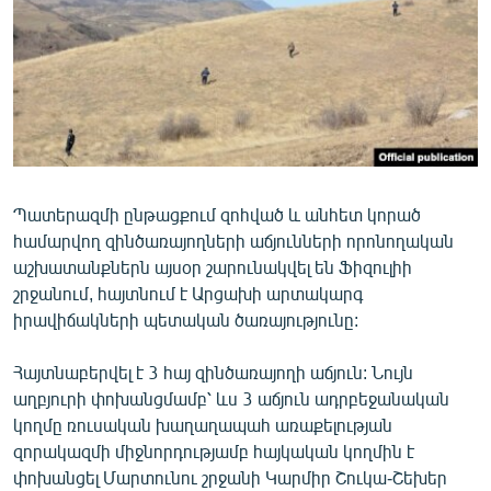
ՄԻՋԱԶԳԱՅԻՆ
ՄՇԱԿՈՒՅԹ
ՍՊՈՐՏ
ՄԵԿՆԱԲԱՆՈՒԹՅՈՒՆ
ՏՏ ԵՒ ԻՆՏԵՐՆԵՏ
Պատերազմի ընթացքում զոհված և անհետ կորած
ԿՈՐՈՆԱՎԻՐՈՒՍ
համարվող զինծառայողների աճյունների որոնողական
ԱՐԽԻՎ
աշխատանքներն այսօր շարունակվել են Ֆիզուլիի
շրջանում, հայտնում է Արցախի արտակարգ
ՏԵՍԱՆՅՈՒԹԵՐ
իրավիճակների պետական ծառայությունը:
ԲԱՆԱՎԵՃ
Հայտնաբերվել է 3 հայ զինծառայողի աճյուն: Նույն
ՁԳՏԵԼՈՎ ԼԱՎԱԳՈՒՅՆԻՆ
աղբյուրի փոխանցմամբ՝ ևս 3 աճյուն ադրբեջանական
ՓՈԴՔԱՍԹ
կողմը ռուսական խաղաղապահ առաքելության
զորակազմի միջնորդությամբ հայկական կողմին է
Հայերեն
փոխանցել Մարտունու շրջանի Կարմիր Շուկա-Շեխեր