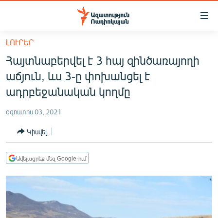
Մատչելիության
հղումներ
Անցնել
ԼՈՒՐԵՐ
հիմնական
ԱԶԱՏՈՒԹՅՈՒՆ TV
Հայտնաբերվել է 3 հայ զինծառայողի
բովանդակությանը
ՀԱՅԱՍՏԱՆ
Անցնել
աճյուն, ևս 3-ը փոխանցել է
հիմնական
ՔԱՂԱՔԱԿԱՆ
ադրբեջանական կողմը
մենյուին
ԸՆՏՐՈՒԹՅՈՒՆՆԵՐ 2026
Որոնում
օգոստոս 03, 2021
ԻՐԱՎՈՒՆՔ
Կիսվել
ՀԱՍԱՐԱԿՈՒԹՅՈՒՆ
ՏՆՏԵՍՈՒԹՅՈՒՆ
Ավելացրեք մեզ Google-ում
ՂԱՐԱԲԱՂ
ՊԱՏԵՐԱԶՄԻ 6 ՇԱԲԱԹՆԵՐԸ
ՏԱՐԱԾԱՇՐՋԱՆ