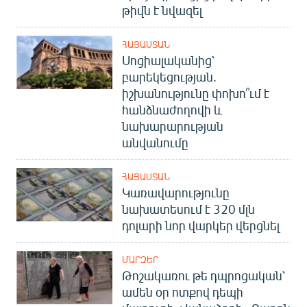
թիվն է նվազել
ՀԱՅԱՍՏԱՆ
Սոցիալականից՝
բարեկեցության.
իշխանությունը փոխո՞ւմ է
հանձնաժողովի և
նախարարության
անվանումը
ՀԱՅԱՍՏԱՆ
Կառավարությունը
նախատեսում է 320 մլն
դոլարի նոր վարկեր վերցնել
ՄԱՐԶԵՐ
Թոշակառու թե դպրոցական՝
ամեն օր ոտքով դեպի