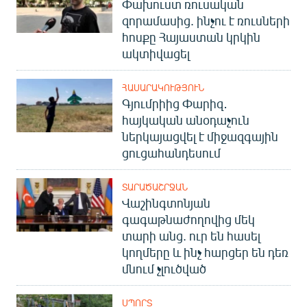
Փախուստ ռուսական
զորամասից. ինչու է ռուսների
հոսքը Հայաստան կրկին
ակտիվացել
ՀԱՍԱՐԱԿՈՒԹՅՈՒՆ
Գյումրիից Փարիզ․
հայկական անօդաչուն
ներկայացվել է միջազգային
ցուցահանդեսում
ՏԱՐԱԾԱՇՐՋԱՆ
Վաշինգտոնյան
գագաթնաժողովից մեկ
տարի անց. ուր են հասել
կողմերը և ինչ հարցեր են դեռ
մնում չլուծված
ՍՊՈՐՏ