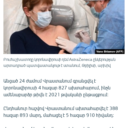
ՄԻՋԱԶԳԱՅԻՆ
ՄՇԱԿՈՒՅԹ
ՍՊՈՐՏ
ՄԵԿՆԱԲԱՆՈՒԹՅՈՒՆ
ՏՏ ԵՒ ԻՆՏԵՐՆԵՏ
ԿՈՐՈՆԱՎԻՐՈՒՍ
Բուժաշխատողը կորոնավիրուսի դեմ AstraZeneca ընկերության
արտադրած պատվաստանյութ է ստանում, Թբիլիսի, արխիվ
ԱՐԽԻՎ
ՏԵՍԱՆՅՈՒԹԵՐ
Անցած 24 ժամում Վրաստանում գրանցվել է
ԲԱՆԱՎԵՃ
կորոնավիրուսի 4 հազար 827 ախտահարում, ինչն
ամենաբարձր թիվն է 2021 թվականի ընթացքում:
ՁԳՏԵԼՈՎ ԼԱՎԱԳՈՒՅՆԻՆ
ՓՈԴՔԱՍԹ
Ընդհանուր հաշվով Վրաստանում ախտահարվել է 388
հազար 893 մարդ, մահացել է 5 հազար 910 հիվանդ:
Հայերեն