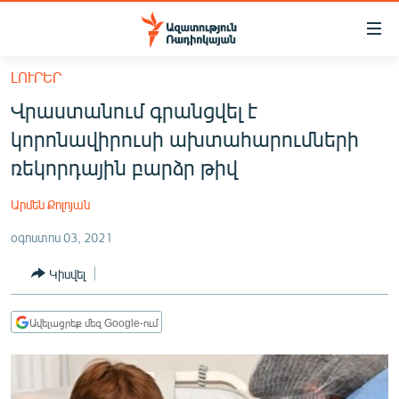
Մատչելիության
հղումներ
Անցնել
ԼՈՒՐԵՐ
հիմնական
ԱԶԱՏՈՒԹՅՈՒՆ TV
Վրաստանում գրանցվել է
բովանդակությանը
ՀԱՅԱՍՏԱՆ
Անցնել
կորոնավիրուսի ախտահարումների
հիմնական
ՔԱՂԱՔԱԿԱՆ
ռեկորդային բարձր թիվ
մենյուին
ԸՆՏՐՈՒԹՅՈՒՆՆԵՐ 2026
Որոնում
Արմեն Քոլոյան
ԻՐԱՎՈՒՆՔ
օգոստոս 03, 2021
ՀԱՍԱՐԱԿՈՒԹՅՈՒՆ
Կիսվել
ՏՆՏԵՍՈՒԹՅՈՒՆ
ՂԱՐԱԲԱՂ
Ավելացրեք մեզ Google-ում
ՊԱՏԵՐԱԶՄԻ 6 ՇԱԲԱԹՆԵՐԸ
ՏԱՐԱԾԱՇՐՋԱՆ