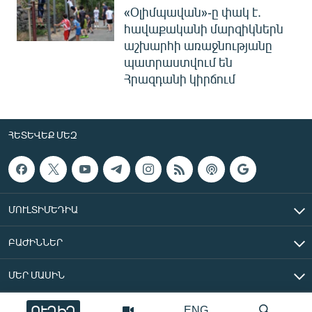
«Օլիմպավան»-ը փակ է.
հավաքականի մարզիկներն
աշխարհի առաջնությանը
պատրաստվում են
Հրազդանի կիրճում
ՀԵՏԵՎԵՔ ՄԵԶ
ՄՈՒԼՏԻՄԵԴԻԱ
ԲԱԺԻՆՆԵՐ
ՄԵՐ ՄԱՍԻՆ
ՈՒՂԻՂ
ENG
«Ազատ Եվրոպա/Ազատություն» ռադիոկայան © 2026