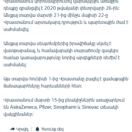
Վրաստանում կորոնավիրուսով վարակվելու առաջին
English
դեպքը գրանցվել է 2020 թվականի փետրվարի 26-ին:
Անցյալ տարվա մարտի 21-ից մինչև մայիսի 22-ը
Русский
Վրաստանում արտակարգ դրություն և պարետային ժամ է
սահմանվել:
ՀԵՏԵՎԵՔ ՄԵԶ
Անցյալ տարվա սեպտեմբերից իրավիճակը սկսել է
վատթարանալ, և համավարակի տարածումը զսպելու
համար կառավարությունը նորից արգելքների ռեժիմ է
սահմանել:
«Ազատության» բոլոր կայքերը
Այս տարվա հունիսի 1-ից Վրաստանը բացել է ցամաքային
ճանապարհները հարևանների հետ:
Վրաստանում մարտի 15-ից բնակիչներին առաջարկում
են AstraZeneca, Pfizer, Sinopharm և Sinovac տեսակի
վակցինաներ:
Կիսվել
Հետևեք մեզ